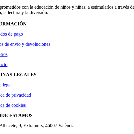
ometidos con la educación de niños y niñas, a estimularlos a través de
, la lectura y la diversión.
FORMACIÓN
dos de pago
os de envío y devoluciones
tros
acto
INAS LEGALES
o legal
ica de privacidad
ica de cookies
NDE ESTAMOS
'Albacete, 9, Extramurs, 46007 València