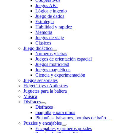
Cooperativos
Juegos ABJ
Lógica e ingenio
Juego de dados
Estrategia
Habilidad y rapidez
Memoria
Juegos de viaje
Clásicos
Juego didáctico
Números y letras
Juegos de orientación espacial
Juegos motricidad
Juegos magnéticos
Ciencia y experimentación
Juegos sensoriales
Fidget Toys / Antiestrés
Juguetes para la bañera
Música
Disfraces
Disfraces
maquillaje para niños
Pintauñas, bálsamos, bombas de baño…
Puzzles y encajables
Encajables y primeros puzzles