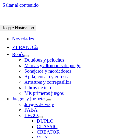
Saltar al contenido
Apúntate a nuestra newsletter y consigue un 5% de descuento en web
Envíos
gratis en pedidos superiores a 65 €
Toggle Navigation
Novedades
VERANO⛱️​
Bebés
Doudous y peluches
Mantas y alfombras de juego
Sonajeros y mordedores
Apila, encaja y enrosca
Arrastres y correpasillos
Libros de tela
Mis primeros juegos
Juegos y juguetes
Juegos de viaje
FABA
LEGO
DUPLO
CLASSIC
CREATOR
CITY