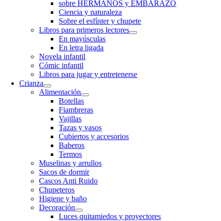
sobre HERMANOS y EMBARAZO
Ciencia y naturaleza
Sobre el esfínter y chupete
Libros para primeros lectores
En mayúsculas
En letra ligada
Novela infantil
Cómic infantil
Libros para jugar y entretenerse
Crianza
Alimentación
Botellas
Fiambreras
Vajillas
Tazas y vasos
Cubiertos y accesorios
Baberos
Termos
Muselinas y arrullos
Sacos de dormir
Cascos Anti Ruido
Chupeteros
Higiene y baño
Decoración
Luces quitamiedos y proyectores