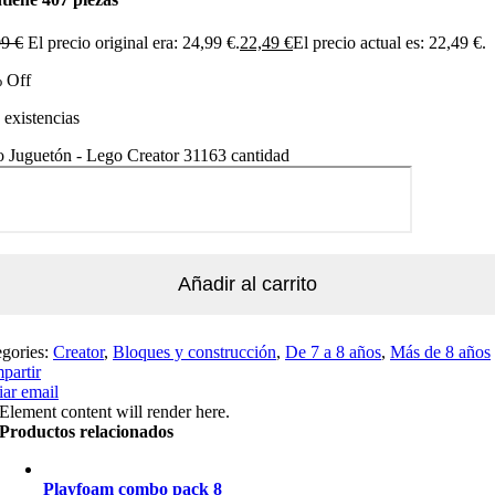
99
€
El precio original era: 24,99 €.
22,49
€
El precio actual es: 22,49 €.
 Off
existencias
 Juguetón - Lego Creator 31163 cantidad
Añadir al carrito
egories:
Creator
,
Bloques y construcción
,
De 7 a 8 años
,
Más de 8 años
partir
ar email
Element content will render here.
Productos relacionados
Playfoam combo pack 8