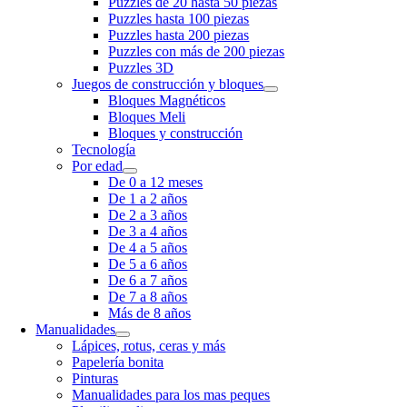
Puzzles de 20 hasta 50 piezas
Puzzles hasta 100 piezas
Puzzles hasta 200 piezas
Puzzles con más de 200 piezas
Puzzles 3D
Juegos de construcción y bloques
Bloques Magnéticos
Bloques Meli
Bloques y construcción
Tecnología
Por edad
De 0 a 12 meses
De 1 a 2 años
De 2 a 3 años
De 3 a 4 años
De 4 a 5 años
De 5 a 6 años
De 6 a 7 años
De 7 a 8 años
Más de 8 años
Manualidades
Lápices, rotus, ceras y más
Papelería bonita
Pinturas
Manualidades para los mas peques