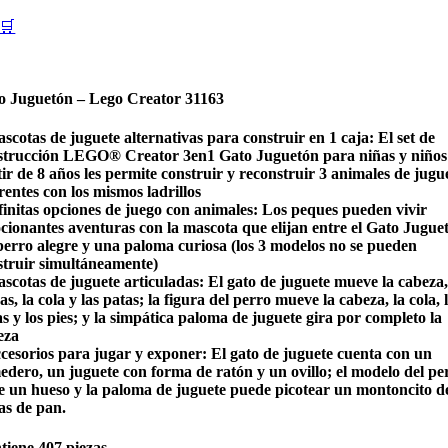
🛒
o Juguetón – Lego Creator 31163
scotas de juguete alternativas para construir en 1 caja: El set de
strucción LEGO® Creator 3en1 Gato Juguetón para niñas y niños
ir de 8 años les permite construir y reconstruir 3 animales de jugu
rentes con los mismos ladrillos
nfinitas opciones de juego con animales: Los peques pueden vivir
cionantes aventuras con la mascota que elijan entre el Gato Jugue
perro alegre y una paloma curiosa (los 3 modelos no se pueden
struir simultáneamente)
scotas de juguete articuladas: El gato de juguete mueve la cabeza,
as, la cola y las patas; la figura del perro mueve la cabeza, la cola, 
s y los pies; y la simpática paloma de juguete gira por completo la
eza
ccesorios para jugar y exponer: El gato de juguete cuenta con un
edero, un juguete con forma de ratón y un ovillo; el modelo del pe
ne un hueso y la paloma de juguete puede picotear un montoncito d
as de pan.
tiene 407 piezas