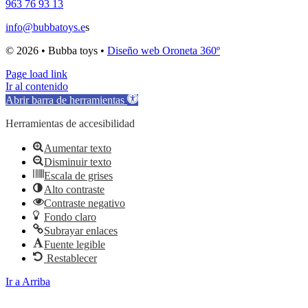
963 76 93 13
info@bubbatoys.e
s
© 2026 • Bubba toys •
Diseño web Oroneta 360º
Page load link
Ir al contenido
Abrir barra de herramientas
Herramientas de accesibilidad
Aumentar texto
Disminuir texto
Escala de grises
Alto contraste
Contraste negativo
Fondo claro
Subrayar enlaces
Fuente legible
Restablecer
Ir a Arriba