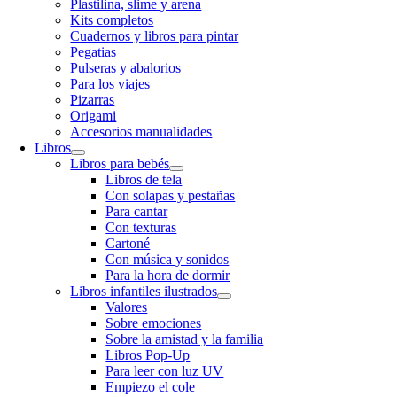
Plastilina, slime y arena
Kits completos
Cuadernos y libros para pintar
Pegatias
Pulseras y abalorios
Para los viajes
Pizarras
Origami
Accesorios manualidades
Libros
Libros para bebés
Libros de tela
Con solapas y pestañas
Para cantar
Con texturas
Cartoné
Con música y sonidos
Para la hora de dormir
Libros infantiles ilustrados
Valores
Sobre emociones
Sobre la amistad y la familia
Libros Pop-Up
Para leer con luz UV
Empiezo el cole