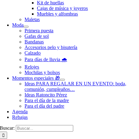
Kit de huellas
Cajas de música y joyeros
Muebles y alfombras
Maletas
Moda
Primera puesta
Gafas de sol
Bandanas
Accesorios pelo y bisutería
Calzado
Para días de lluvia 🌧️
Relojes
Mochilas y bolsos
Momentos especiales 🎁
Ideas PARA REGALAR EN UN EVENTO: boda,
comunión, cumpleaños…
Ideas Ratoncito Pérez
Para el día de la madre
Para el día del padre
Agenda
Rebajas
Buscar: