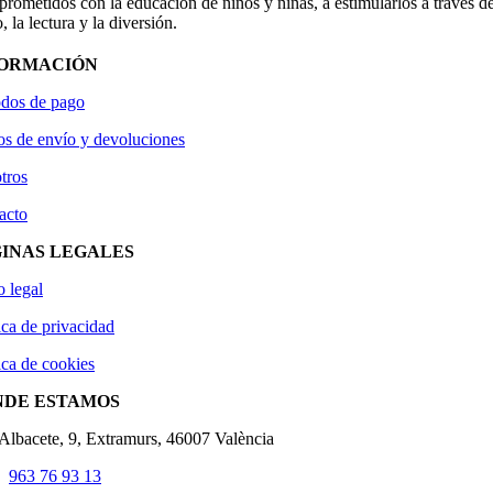
ometidos con la educación de niños y niñas, a estimularlos a través de
, la lectura y la diversión.
FORMACIÓN
dos de pago
os de envío y devoluciones
tros
acto
INAS LEGALES
o legal
ica de privacidad
ica de cookies
NDE ESTAMOS
'Albacete, 9, Extramurs, 46007 València
963 76 93 13