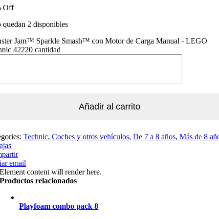
 Off
 quedan 2 disponibles
ster Jam™ Sparkle Smash™ con Motor de Carga Manual - LEGO
hnic 42220 cantidad
Añadir al carrito
egories:
Technic
,
Coches y otros vehículos
,
De 7 a 8 años
,
Más de 8 añ
ajas
partir
ar email
Element content will render here.
Productos relacionados
Playfoam combo pack 8