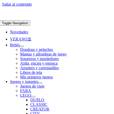
Saltar al contenido
Apúntate a nuestra newsletter y consigue un 5% de descuento en web
Envíos
gratis en pedidos superiores a 65 €
Toggle Navigation
Novedades
VERANO⛱️​
Bebés
Doudous y peluches
Mantas y alfombras de juego
Sonajeros y mordedores
Apila, encaja y enrosca
Arrastres y correpasillos
Libros de tela
Mis primeros juegos
Juegos y juguetes
Juegos de viaje
FABA
LEGO
DUPLO
CLASSIC
CREATOR
CITY