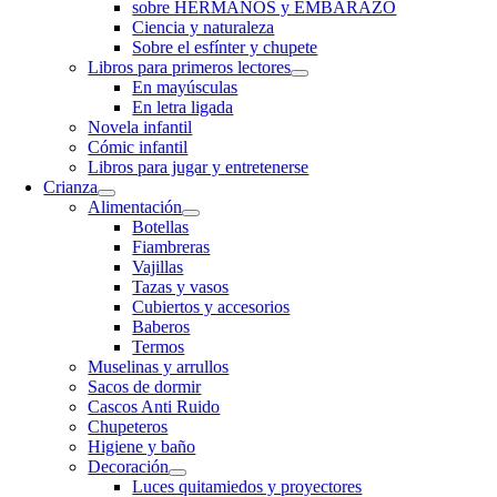
sobre HERMANOS y EMBARAZO
Ciencia y naturaleza
Sobre el esfínter y chupete
Libros para primeros lectores
En mayúsculas
En letra ligada
Novela infantil
Cómic infantil
Libros para jugar y entretenerse
Crianza
Alimentación
Botellas
Fiambreras
Vajillas
Tazas y vasos
Cubiertos y accesorios
Baberos
Termos
Muselinas y arrullos
Sacos de dormir
Cascos Anti Ruido
Chupeteros
Higiene y baño
Decoración
Luces quitamiedos y proyectores