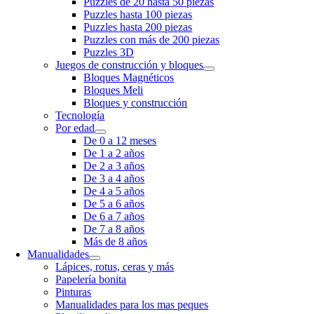
Puzzles de 20 hasta 50 piezas
Puzzles hasta 100 piezas
Puzzles hasta 200 piezas
Puzzles con más de 200 piezas
Puzzles 3D
Juegos de construcción y bloques
Bloques Magnéticos
Bloques Meli
Bloques y construcción
Tecnología
Por edad
De 0 a 12 meses
De 1 a 2 años
De 2 a 3 años
De 3 a 4 años
De 4 a 5 años
De 5 a 6 años
De 6 a 7 años
De 7 a 8 años
Más de 8 años
Manualidades
Lápices, rotus, ceras y más
Papelería bonita
Pinturas
Manualidades para los mas peques