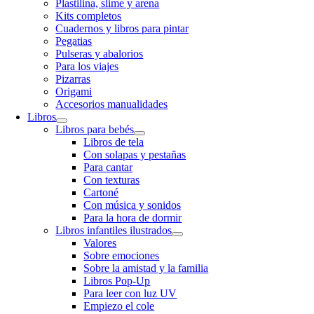
Plastilina, slime y arena
Kits completos
Cuadernos y libros para pintar
Pegatias
Pulseras y abalorios
Para los viajes
Pizarras
Origami
Accesorios manualidades
Libros
Libros para bebés
Libros de tela
Con solapas y pestañas
Para cantar
Con texturas
Cartoné
Con música y sonidos
Para la hora de dormir
Libros infantiles ilustrados
Valores
Sobre emociones
Sobre la amistad y la familia
Libros Pop-Up
Para leer con luz UV
Empiezo el cole