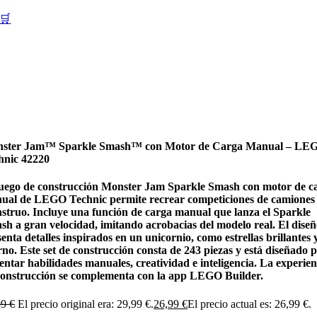
🛒
ster Jam™ Sparkle Smash™ con Motor de Carga Manual – LE
hnic 42220
juego de construcción Monster Jam Sparkle Smash con motor de c
ual de LEGO Technic permite recrear competiciones de camiones
struo. Incluye una función de carga manual que lanza el Sparkle
sh a gran velocidad, imitando acrobacias del modelo real. El dise
enta detalles inspirados en un unicornio, como estrellas brillantes 
no. Este set de construcción consta de 243 piezas y está diseñado 
entar habilidades manuales, creatividad e inteligencia. La experien
construcción se complementa con la app LEGO Builder.
99
€
El precio original era: 29,99 €.
26,99
€
El precio actual es: 26,99 €.