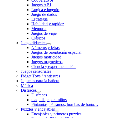
Cooperativos
Juegos ABJ
Lógica e ingenio
Juego de dados
Estrategia
Habilidad y rapidez
Memoria
Juegos de viaje
Clásicos
Juego didáctico
Números y letras
Juegos de orientación espacial
Juegos motricidad
Juegos magnéticos
Ciencia y experimentación
Juegos sensoriales
Fidget Toys / Antiestrés
Juguetes para la bañera
Música
Disfraces
Disfraces
maquillaje para niños
Pintauñas, bálsamos, bombas de baño…
Puzzles y encajables
Encajables y primeros puzzles