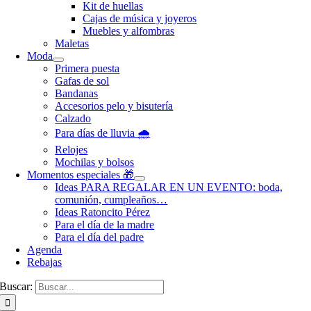
Kit de huellas
Cajas de música y joyeros
Muebles y alfombras
Maletas
Moda
Primera puesta
Gafas de sol
Bandanas
Accesorios pelo y bisutería
Calzado
Para días de lluvia 🌧️
Relojes
Mochilas y bolsos
Momentos especiales 🎁
Ideas PARA REGALAR EN UN EVENTO: boda,
comunión, cumpleaños…
Ideas Ratoncito Pérez
Para el día de la madre
Para el día del padre
Agenda
Rebajas
Buscar: