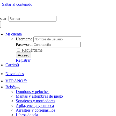
Saltar al contenido
ntate a nuestra newsletter y consigue un 5% de descuento en web
Envíos gra
scar:
Mi cuenta
Username:
Password:
Recuérdame
Registrar
Carrito
0
Novedades
VERANO⛱️​
Bebés
Doudous y peluches
Mantas y alfombras de juego
Sonajeros y mordedores
Apila, encaja y enrosca
Arrastres y correpasillos
Libros de tela