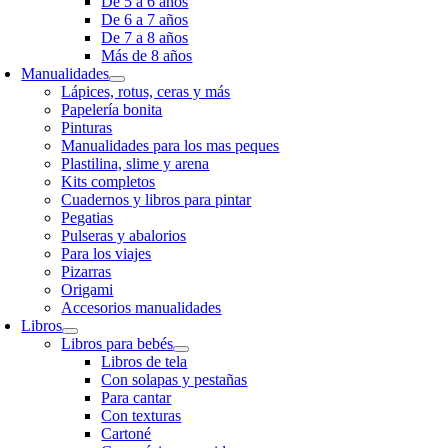
De 5 a 6 años
De 6 a 7 años
De 7 a 8 años
Más de 8 años
Manualidades
Lápices, rotus, ceras y más
Papelería bonita
Pinturas
Manualidades para los mas peques
Plastilina, slime y arena
Kits completos
Cuadernos y libros para pintar
Pegatias
Pulseras y abalorios
Para los viajes
Pizarras
Origami
Accesorios manualidades
Libros
Libros para bebés
Libros de tela
Con solapas y pestañas
Para cantar
Con texturas
Cartoné