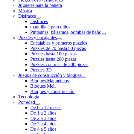
Juguetes para la bañera
Música
Disfraces
Disfraces
maquillaje para niños
Pintauñas, bálsamos, bombas de baño…
Puzzles y encajables
Encajables y primeros puzzles
Puzzles de 20 hasta 50 piezas
Puzzles hasta 100 piezas
Puzzles hasta 200 piezas
Puzzles con más de 200 piezas
Puzzles 3D
Juegos de construcción y bloques
Bloques Magnéticos
Bloques Meli
Bloques y construcción
Tecnología
Por edad
De 0 a 12 meses
De 1 a 2 años
De 2 a 3 años
De 3 a 4 años
De 4 a 5 años