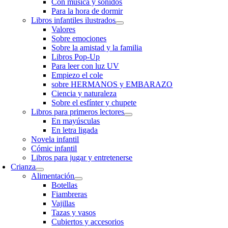
Con música y sonidos
Para la hora de dormir
Libros infantiles ilustrados
Valores
Sobre emociones
Sobre la amistad y la familia
Libros Pop-Up
Para leer con luz UV
Empiezo el cole
sobre HERMANOS y EMBARAZO
Ciencia y naturaleza
Sobre el esfínter y chupete
Libros para primeros lectores
En mayúsculas
En letra ligada
Novela infantil
Cómic infantil
Libros para jugar y entretenerse
Crianza
Alimentación
Botellas
Fiambreras
Vajillas
Tazas y vasos
Cubiertos y accesorios