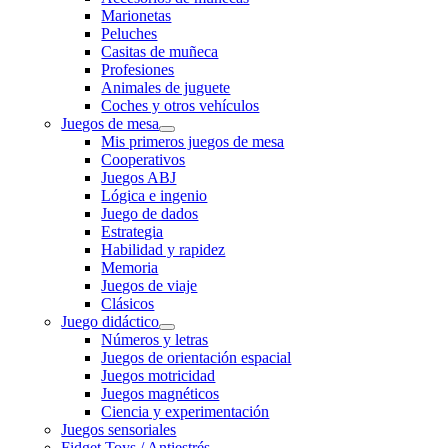
Marionetas
Peluches
Casitas de muñeca
Profesiones
Animales de juguete
Coches y otros vehículos
Juegos de mesa
Mis primeros juegos de mesa
Cooperativos
Juegos ABJ
Lógica e ingenio
Juego de dados
Estrategia
Habilidad y rapidez
Memoria
Juegos de viaje
Clásicos
Juego didáctico
Números y letras
Juegos de orientación espacial
Juegos motricidad
Juegos magnéticos
Ciencia y experimentación
Juegos sensoriales
Fidget Toys / Antiestrés