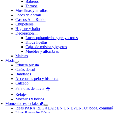
Baberos
Termos
Muselinas y arrullos
Sacos de dormir
Cascos Anti Ruido
Chupeteros
Higiene y baño
Decoración
Luces quitamiedos y proyectores
Kit de huellas
Cajas de música y joyeros
Muebles y alfombras
Maletas
Moda
Primera puesta
Gafas de sol
Bandanas
Accesorios pelo y bisutería
Calzado
Para días de lluvia 🌧️
Relojes
Mochilas y bolsos
Momentos especiales 🎁
Ideas PARA REGALAR EN UN EVENTO: boda, comunió
Ideas Ratoncito Pérez