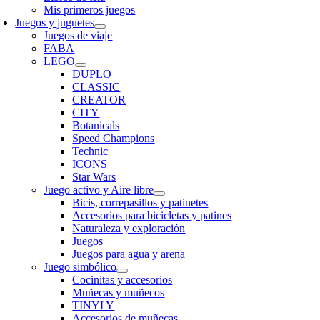
Mis primeros juegos
Juegos y juguetes
Juegos de viaje
FABA
LEGO
DUPLO
CLASSIC
CREATOR
CITY
Botanicals
Speed Champions
Technic
ICONS
Star Wars
Juego activo y Aire libre
Bicis, correpasillos y patinetes
Accesorios para bicicletas y patines
Naturaleza y exploración
Juegos
Juegos para agua y arena
Juego simbólico
Cocinitas y accesorios
Muñecas y muñecos
TINYLY
Accesorios de muñecas