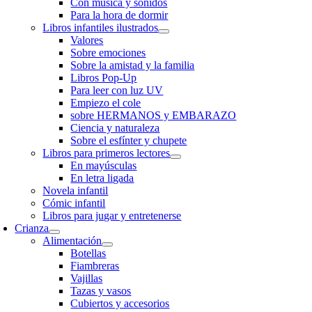
Con música y sonidos
Para la hora de dormir
Libros infantiles ilustrados
Valores
Sobre emociones
Sobre la amistad y la familia
Libros Pop-Up
Para leer con luz UV
Empiezo el cole
sobre HERMANOS y EMBARAZO
Ciencia y naturaleza
Sobre el esfínter y chupete
Libros para primeros lectores
En mayúsculas
En letra ligada
Novela infantil
Cómic infantil
Libros para jugar y entretenerse
Crianza
Alimentación
Botellas
Fiambreras
Vajillas
Tazas y vasos
Cubiertos y accesorios