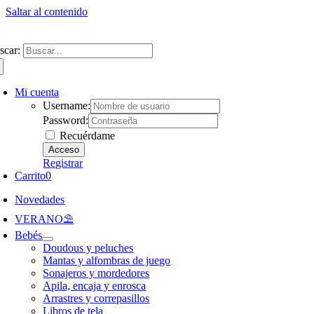
Saltar al contenido
ntate a nuestra newsletter y consigue un 5% de descuento en web
Envíos gra
scar:
Mi cuenta
Username:
Password:
Recuérdame
Registrar
Carrito
0
Novedades
VERANO⛱️​
Bebés
Doudous y peluches
Mantas y alfombras de juego
Sonajeros y mordedores
Apila, encaja y enrosca
Arrastres y correpasillos
Libros de tela