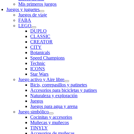
Mis primeros juegos
Juegos y juguetes
Juegos de viaje
FABA
LEGO
DUPLO
CLASSIC
CREATOR
CITY
Botanicals
Speed Champions
Technic
ICONS
Star Wars
Juego activo y Aire libre
Bicis, correpasillos y patinetes
Accesorios para bicicletas y patines
Naturaleza y exploración
Juegos
Juegos para agua y arena
Juego simbólico
Cocinitas y accesorios
Muñecas y muñecos
TINYLY
Accesorios de muñecas