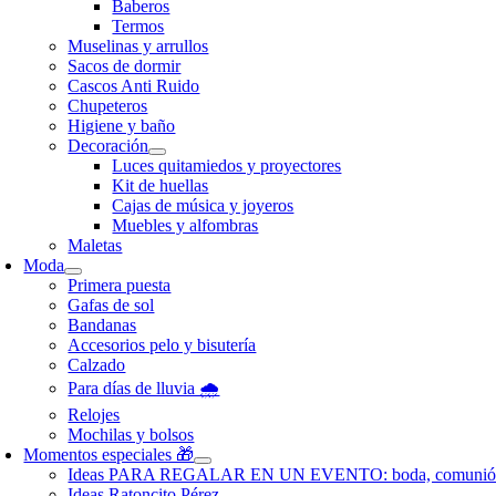
Baberos
Termos
Muselinas y arrullos
Sacos de dormir
Cascos Anti Ruido
Chupeteros
Higiene y baño
Decoración
Luces quitamiedos y proyectores
Kit de huellas
Cajas de música y joyeros
Muebles y alfombras
Maletas
Moda
Primera puesta
Gafas de sol
Bandanas
Accesorios pelo y bisutería
Calzado
Para días de lluvia 🌧️
Relojes
Mochilas y bolsos
Momentos especiales 🎁
Ideas PARA REGALAR EN UN EVENTO: boda, comunió
Ideas Ratoncito Pérez