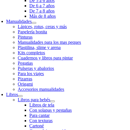
De 5 a 6 años
De 6 a 7 años
De 7 a 8 años
Más de 8 años
Manualidades
Lápices, rotus, ceras y más
Papelería bonita
Pinturas
Manualidades para los mas peques
Plastilina, slime y arena
Kits completos
Cuadernos y libros para pintar
Pegatias
Pulseras y abalorios
Para los viajes
Pizarras
Origami
Accesorios manualidades
Libros
Libros para bebés
Libros de tela
Con solapas y pestañas
Para cantar
Con texturas
Cartoné