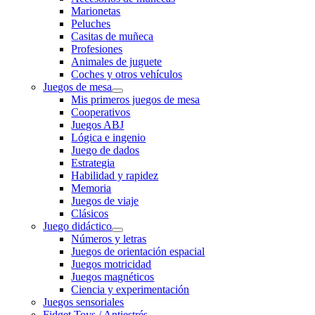
Marionetas
Peluches
Casitas de muñeca
Profesiones
Animales de juguete
Coches y otros vehículos
Juegos de mesa
Mis primeros juegos de mesa
Cooperativos
Juegos ABJ
Lógica e ingenio
Juego de dados
Estrategia
Habilidad y rapidez
Memoria
Juegos de viaje
Clásicos
Juego didáctico
Números y letras
Juegos de orientación espacial
Juegos motricidad
Juegos magnéticos
Ciencia y experimentación
Juegos sensoriales
Fidget Toys / Antiestrés