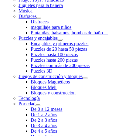
Juguetes para la bañera
Música
Disfraces
Disfraces
maquillaje para niños
Pintauñas, bálsamos, bombas de baño…
Puzzles y encajables
Encajables y primeros puzzles
Puzzles de 20 hasta 50 piezas
Puzzles hasta 100 piezas
Puzzles hasta 200 piezas
Puzzles con más de 200 piezas
Puzzles 3D
Juegos de construcción y bloques
Bloques Magnéticos
Bloques Meli
Bloques y construcción
Tecnología
Por edad
De 0 a 12 meses
De 1 a 2 años
De 2 a 3 años
De 3 a 4 años
De 4 a 5 años