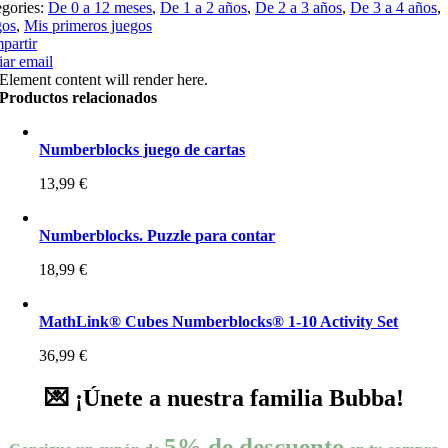
egories:
De 0 a 12 meses
,
De 1 a 2 años
,
De 2 a 3 años
,
De 3 a 4 años
,
gos
,
Mis primeros juegos
partir
ar email
Element content will render here.
Productos relacionados
Numberblocks juego de cartas
13,99
€
Numberblocks. Puzzle para contar
18,99
€
MathLink® Cubes Numberblocks® 1-10 Activity Set
36,99
€
💌 ¡Únete a nuestra familia Bubba!
5% de descuento