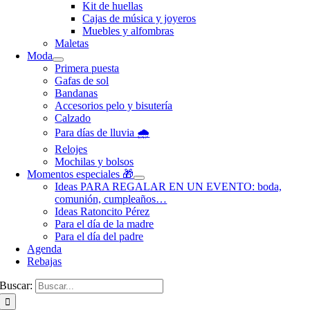
Kit de huellas
Cajas de música y joyeros
Muebles y alfombras
Maletas
Moda
Primera puesta
Gafas de sol
Bandanas
Accesorios pelo y bisutería
Calzado
Para días de lluvia 🌧️
Relojes
Mochilas y bolsos
Momentos especiales 🎁
Ideas PARA REGALAR EN UN EVENTO: boda,
comunión, cumpleaños…
Ideas Ratoncito Pérez
Para el día de la madre
Para el día del padre
Agenda
Rebajas
Buscar: