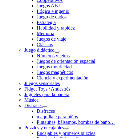
Cooperativos
Juegos ABJ
Lógica e ingenio
Juego de dados
Estrategia
Habilidad y rapidez
Memoria
Juegos de viaje
Clásicos
Juego didáctico
Números y letras
Juegos de orientación espacial
Juegos motricidad
Juegos magnéticos
Ciencia y experimentación
Juegos sensoriales
Fidget Toys / Antiestrés
Juguetes para la bañera
Música
Disfraces
Disfraces
maquillaje para niños
Pintauñas, bálsamos, bombas de baño…
Puzzles y encajables
Encajables y primeros puzzles