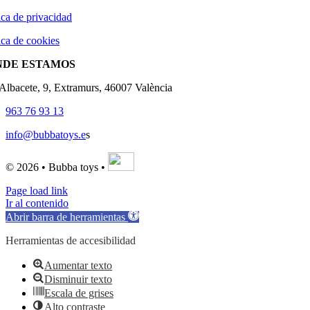
ica de privacidad
ica de cookies
NDE ESTAMOS
'Albacete, 9, Extramurs, 46007 València
963 76 93 13
info@bubbatoys.e
s
© 2026 • Bubba toys •
Page load link
Ir al contenido
Abrir barra de herramientas
Herramientas de accesibilidad
Aumentar texto
Disminuir texto
Escala de grises
Alto contraste