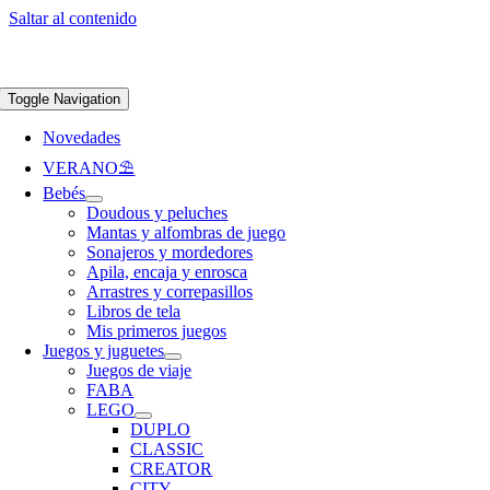
Saltar al contenido
Apúntate a nuestra newsletter y consigue un 5% de descuento en web
Envíos
gratis en pedidos superiores a 65 €
Toggle Navigation
Novedades
VERANO⛱️​
Bebés
Doudous y peluches
Mantas y alfombras de juego
Sonajeros y mordedores
Apila, encaja y enrosca
Arrastres y correpasillos
Libros de tela
Mis primeros juegos
Juegos y juguetes
Juegos de viaje
FABA
LEGO
DUPLO
CLASSIC
CREATOR
CITY