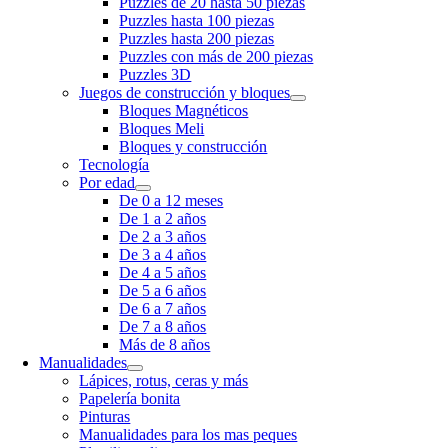
Puzzles de 20 hasta 50 piezas
Puzzles hasta 100 piezas
Puzzles hasta 200 piezas
Puzzles con más de 200 piezas
Puzzles 3D
Juegos de construcción y bloques
Bloques Magnéticos
Bloques Meli
Bloques y construcción
Tecnología
Por edad
De 0 a 12 meses
De 1 a 2 años
De 2 a 3 años
De 3 a 4 años
De 4 a 5 años
De 5 a 6 años
De 6 a 7 años
De 7 a 8 años
Más de 8 años
Manualidades
Lápices, rotus, ceras y más
Papelería bonita
Pinturas
Manualidades para los mas peques