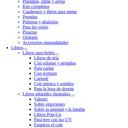
Plastilina, slime y arena
Kits completos
Cuadernos y libros para pintar
Pegatias
Pulseras y abalorios
Para los viajes
Pizarras
Origami
Accesorios manualidades
Libros
Libros para bebés
Libros de tela
Con solapas y pestañas
Para cantar
Con texturas
Cartoné
Con música y sonidos
Para la hora de dormir
Libros infantiles ilustrados
Valores
Sobre emociones
Sobre la amistad y la familia
Libros Pop-Up
Para leer con luz UV
Empiezo el cole