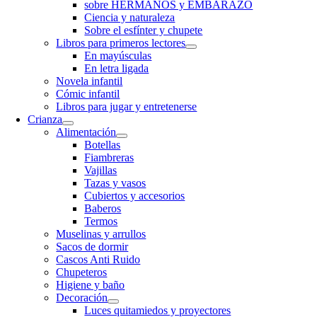
sobre HERMANOS y EMBARAZO
Ciencia y naturaleza
Sobre el esfínter y chupete
Libros para primeros lectores
En mayúsculas
En letra ligada
Novela infantil
Cómic infantil
Libros para jugar y entretenerse
Crianza
Alimentación
Botellas
Fiambreras
Vajillas
Tazas y vasos
Cubiertos y accesorios
Baberos
Termos
Muselinas y arrullos
Sacos de dormir
Cascos Anti Ruido
Chupeteros
Higiene y baño
Decoración
Luces quitamiedos y proyectores