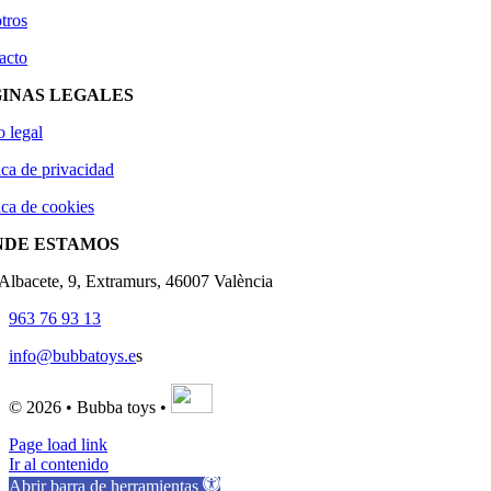
tros
acto
INAS LEGALES
o legal
ica de privacidad
ica de cookies
NDE ESTAMOS
'Albacete, 9, Extramurs, 46007 València
963 76 93 13
info@bubbatoys.e
s
© 2026 • Bubba toys •
Page load link
Ir al contenido
Abrir barra de herramientas