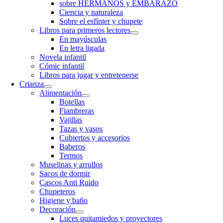
sobre HERMANOS y EMBARAZO
Ciencia y naturaleza
Sobre el esfínter y chupete
Libros para primeros lectores
En mayúsculas
En letra ligada
Novela infantil
Cómic infantil
Libros para jugar y entretenerse
Crianza
Alimentación
Botellas
Fiambreras
Vajillas
Tazas y vasos
Cubiertos y accesorios
Baberos
Termos
Muselinas y arrullos
Sacos de dormir
Cascos Anti Ruido
Chupeteros
Higiene y baño
Decoración
Luces quitamiedos y proyectores