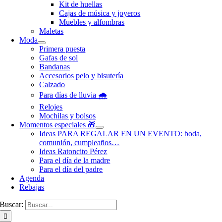
Kit de huellas
Cajas de música y joyeros
Muebles y alfombras
Maletas
Moda
Primera puesta
Gafas de sol
Bandanas
Accesorios pelo y bisutería
Calzado
Para días de lluvia 🌧️
Relojes
Mochilas y bolsos
Momentos especiales 🎁
Ideas PARA REGALAR EN UN EVENTO: boda,
comunión, cumpleaños…
Ideas Ratoncito Pérez
Para el día de la madre
Para el día del padre
Agenda
Rebajas
Buscar: