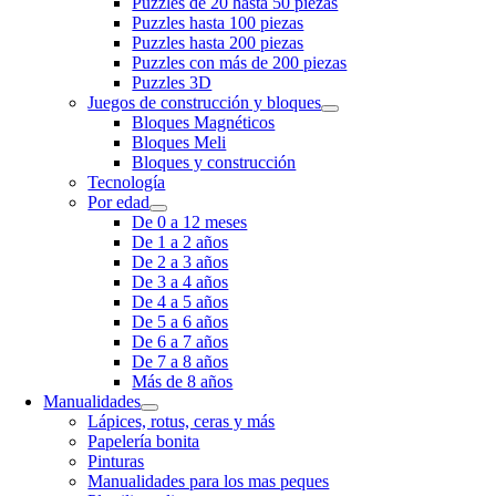
Puzzles de 20 hasta 50 piezas
Puzzles hasta 100 piezas
Puzzles hasta 200 piezas
Puzzles con más de 200 piezas
Puzzles 3D
Juegos de construcción y bloques
Bloques Magnéticos
Bloques Meli
Bloques y construcción
Tecnología
Por edad
De 0 a 12 meses
De 1 a 2 años
De 2 a 3 años
De 3 a 4 años
De 4 a 5 años
De 5 a 6 años
De 6 a 7 años
De 7 a 8 años
Más de 8 años
Manualidades
Lápices, rotus, ceras y más
Papelería bonita
Pinturas
Manualidades para los mas peques