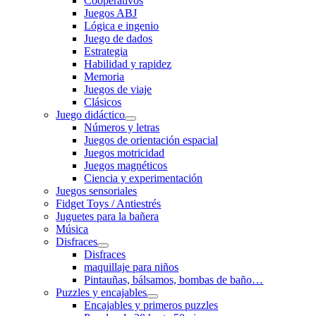
Cooperativos
Juegos ABJ
Lógica e ingenio
Juego de dados
Estrategia
Habilidad y rapidez
Memoria
Juegos de viaje
Clásicos
Juego didáctico
Números y letras
Juegos de orientación espacial
Juegos motricidad
Juegos magnéticos
Ciencia y experimentación
Juegos sensoriales
Fidget Toys / Antiestrés
Juguetes para la bañera
Música
Disfraces
Disfraces
maquillaje para niños
Pintauñas, bálsamos, bombas de baño…
Puzzles y encajables
Encajables y primeros puzzles