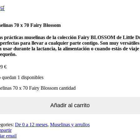
🛒
elinas 70 x 70 Fairy Blossom
as prácticas muselinas de la colección Fairy BLOSSOM de
Little D
perfectas para llevar a cualquier parte contigo. Son muy versátiles
 usar durante la lactancia, la alimentación o cuando estás de viaje
pequeño.
99
€
 quedan 1 disponibles
linas 70 x 70 Fairy Blossom cantidad
Añadir al carrito
egories:
De 0 a 12 meses
,
Muselinas y arrullos
partir
ar email