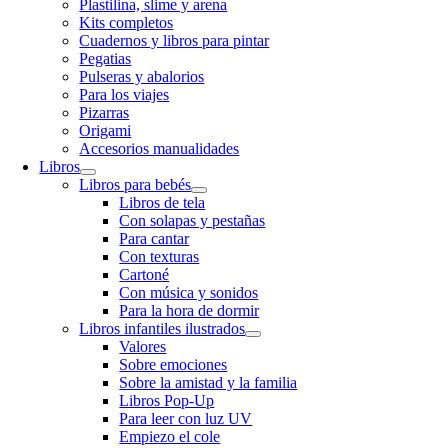
Plastilina, slime y arena
Kits completos
Cuadernos y libros para pintar
Pegatias
Pulseras y abalorios
Para los viajes
Pizarras
Origami
Accesorios manualidades
Libros
Libros para bebés
Libros de tela
Con solapas y pestañas
Para cantar
Con texturas
Cartoné
Con música y sonidos
Para la hora de dormir
Libros infantiles ilustrados
Valores
Sobre emociones
Sobre la amistad y la familia
Libros Pop-Up
Para leer con luz UV
Empiezo el cole