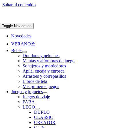
Saltar al contenido
Apúntate a nuestra newsletter y consigue un 5% de descuento en web
Envíos
gratis en pedidos superiores a 65 €
Toggle Navigation
Novedades
VERANO⛱️​
Bebés
Doudous y peluches
Mantas y alfombras de juego
Sonajeros y mordedores
Apila, encaja y enrosca
Arrastres y correpasillos
Libros de tela
Mis primeros juegos
Juegos y juguetes
Juegos de viaje
FABA
LEGO
DUPLO
CLASSIC
CREATOR
CITY