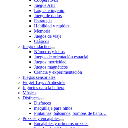
Cooperativos
Juegos ABJ
Lógica e ingenio
Juego de dados
Estrategia
Habilidad y rapidez
Memoria
Juegos de viaje
Clásicos
Juego didáctico
Números y letras
Juegos de orientación espacial
Juegos motricidad
Juegos magnéticos
Ciencia y experimentación
Juegos sensoriales
Fidget Toys / Antiestrés
Juguetes para la bañera
Música
Disfraces
Disfraces
maquillaje para niños
Pintauñas, bálsamos, bombas de baño…
Puzzles y encajables
Encajables y primeros puzzles