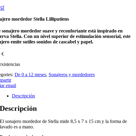
🛒
ajero mordedor Stella Lilliputiens
e sonajero mordedor suave y reconfortante está inspirado en
ierva Stella. Con un nivel superior de estimulación sensorial, este
jero emite sutiles sonidos de cascabel y papel.
9
€
existencias
egories:
De 0 a 12 meses
,
Sonajeros y mordedores
partir
ar email
Descripción
Descripción
El sonajero mordedor de Stella mide 8,5 x 7 x 15 cm y la forma de
lavado es a mano.