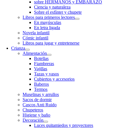
sobre HERMANOS y EMBARAZO
Ciencia y naturaleza
Sobre el esfínter y chupete
Libros para primeros lectores
En mayúsculas
En letra ligada
Novela infantil
Cómic infantil
Libros para jugar y entretenerse
Crianza
Alimentación
Botellas
Fiambreras
Vajillas
Tazas y vasos
Cubiertos y accesorios
Baberos
Termos
Muselinas y arrullos
Sacos de dormir
Cascos Anti Ruido
Chupeteros
Higiene y baño
Decoración
Luces quitamiedos y proyectores