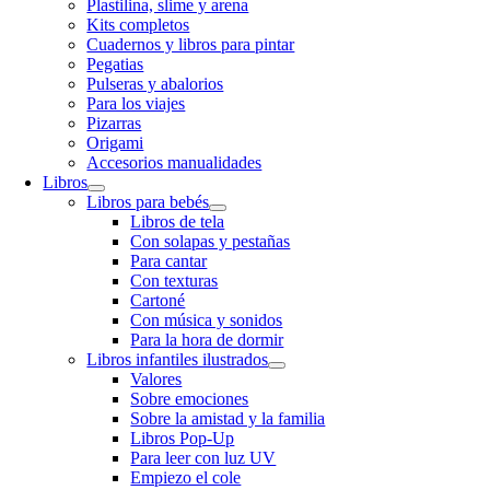
Plastilina, slime y arena
Kits completos
Cuadernos y libros para pintar
Pegatias
Pulseras y abalorios
Para los viajes
Pizarras
Origami
Accesorios manualidades
Libros
Libros para bebés
Libros de tela
Con solapas y pestañas
Para cantar
Con texturas
Cartoné
Con música y sonidos
Para la hora de dormir
Libros infantiles ilustrados
Valores
Sobre emociones
Sobre la amistad y la familia
Libros Pop-Up
Para leer con luz UV
Empiezo el cole