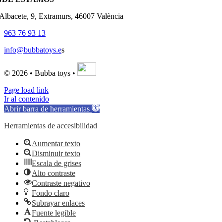
'Albacete, 9, Extramurs, 46007 València
963 76 93 13
info@bubbatoys.e
s
© 2026 • Bubba toys •
Page load link
Ir al contenido
Abrir barra de herramientas
Herramientas de accesibilidad
Aumentar texto
Disminuir texto
Escala de grises
Alto contraste
Contraste negativo
Fondo claro
Subrayar enlaces
Fuente legible