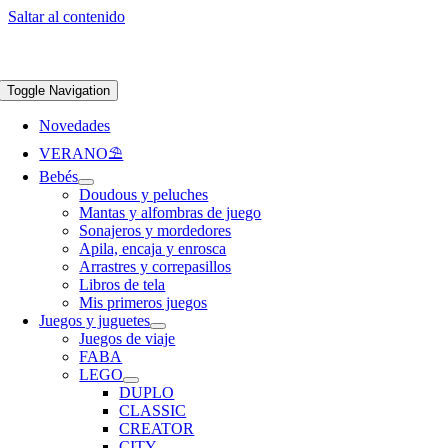
Saltar al contenido
Apúntate a nuestra newsletter y consigue un 5% de descuento en web
Envíos
gratis en pedidos superiores a 65 €
Toggle Navigation
Novedades
VERANO⛱️​
Bebés
Doudous y peluches
Mantas y alfombras de juego
Sonajeros y mordedores
Apila, encaja y enrosca
Arrastres y correpasillos
Libros de tela
Mis primeros juegos
Juegos y juguetes
Juegos de viaje
FABA
LEGO
DUPLO
CLASSIC
CREATOR
CITY