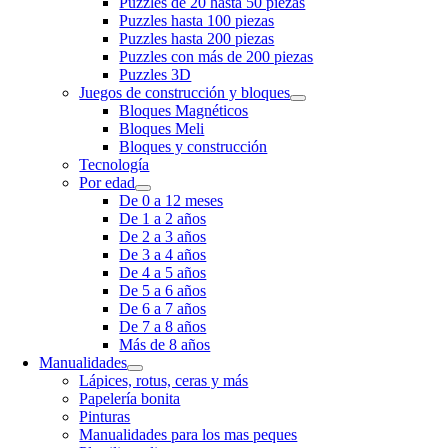
Puzzles de 20 hasta 50 piezas
Puzzles hasta 100 piezas
Puzzles hasta 200 piezas
Puzzles con más de 200 piezas
Puzzles 3D
Juegos de construcción y bloques
Bloques Magnéticos
Bloques Meli
Bloques y construcción
Tecnología
Por edad
De 0 a 12 meses
De 1 a 2 años
De 2 a 3 años
De 3 a 4 años
De 4 a 5 años
De 5 a 6 años
De 6 a 7 años
De 7 a 8 años
Más de 8 años
Manualidades
Lápices, rotus, ceras y más
Papelería bonita
Pinturas
Manualidades para los mas peques