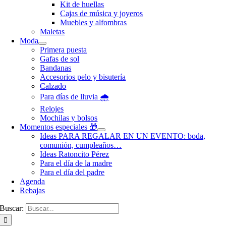
Kit de huellas
Cajas de música y joyeros
Muebles y alfombras
Maletas
Moda
Primera puesta
Gafas de sol
Bandanas
Accesorios pelo y bisutería
Calzado
Para días de lluvia 🌧️
Relojes
Mochilas y bolsos
Momentos especiales 🎁
Ideas PARA REGALAR EN UN EVENTO: boda,
comunión, cumpleaños…
Ideas Ratoncito Pérez
Para el día de la madre
Para el día del padre
Agenda
Rebajas
Buscar: