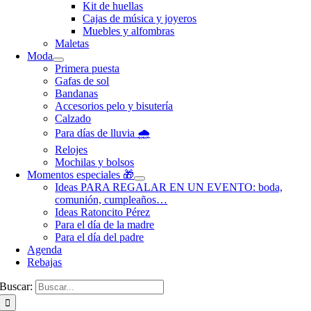
Kit de huellas
Cajas de música y joyeros
Muebles y alfombras
Maletas
Moda
Primera puesta
Gafas de sol
Bandanas
Accesorios pelo y bisutería
Calzado
Para días de lluvia 🌧️
Relojes
Mochilas y bolsos
Momentos especiales 🎁
Ideas PARA REGALAR EN UN EVENTO: boda,
comunión, cumpleaños…
Ideas Ratoncito Pérez
Para el día de la madre
Para el día del padre
Agenda
Rebajas
Buscar: