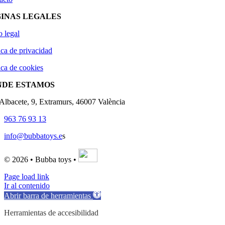
INAS LEGALES
o legal
ica de privacidad
ica de cookies
NDE ESTAMOS
'Albacete, 9, Extramurs, 46007 València
963 76 93 13
info@bubbatoys.e
s
© 2026 • Bubba toys •
Page load link
Ir al contenido
Abrir barra de herramientas
Herramientas de accesibilidad