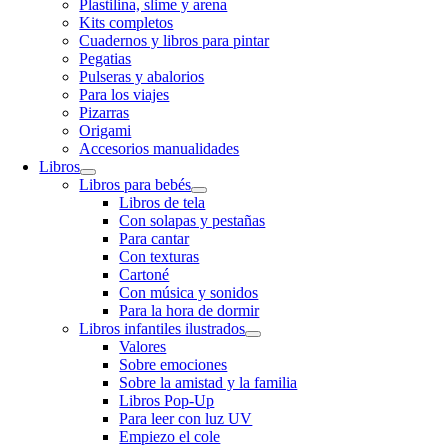
Plastilina, slime y arena
Kits completos
Cuadernos y libros para pintar
Pegatias
Pulseras y abalorios
Para los viajes
Pizarras
Origami
Accesorios manualidades
Libros
Libros para bebés
Libros de tela
Con solapas y pestañas
Para cantar
Con texturas
Cartoné
Con música y sonidos
Para la hora de dormir
Libros infantiles ilustrados
Valores
Sobre emociones
Sobre la amistad y la familia
Libros Pop-Up
Para leer con luz UV
Empiezo el cole