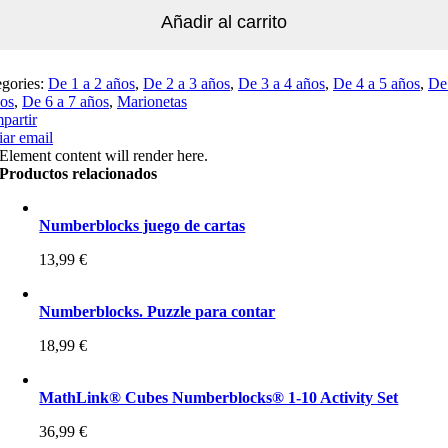
Añadir al carrito
egories:
De 1 a 2 años
,
De 2 a 3 años
,
De 3 a 4 años
,
De 4 a 5 años
,
De
ños
,
De 6 a 7 años
,
Marionetas
partir
ar email
Element content will render here.
Productos relacionados
Numberblocks juego de cartas
13,99
€
Numberblocks. Puzzle para contar
18,99
€
MathLink® Cubes Numberblocks® 1-10 Activity Set
36,99
€