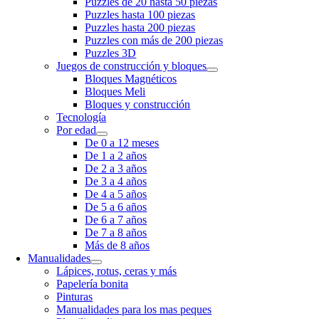
Puzzles de 20 hasta 50 piezas
Puzzles hasta 100 piezas
Puzzles hasta 200 piezas
Puzzles con más de 200 piezas
Puzzles 3D
Juegos de construcción y bloques
Bloques Magnéticos
Bloques Meli
Bloques y construcción
Tecnología
Por edad
De 0 a 12 meses
De 1 a 2 años
De 2 a 3 años
De 3 a 4 años
De 4 a 5 años
De 5 a 6 años
De 6 a 7 años
De 7 a 8 años
Más de 8 años
Manualidades
Lápices, rotus, ceras y más
Papelería bonita
Pinturas
Manualidades para los mas peques