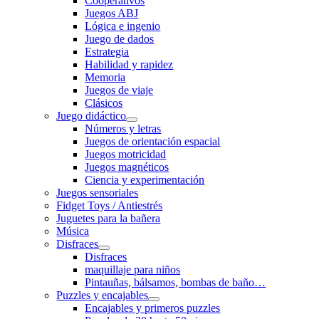
Cooperativos
Juegos ABJ
Lógica e ingenio
Juego de dados
Estrategia
Habilidad y rapidez
Memoria
Juegos de viaje
Clásicos
Juego didáctico
Números y letras
Juegos de orientación espacial
Juegos motricidad
Juegos magnéticos
Ciencia y experimentación
Juegos sensoriales
Fidget Toys / Antiestrés
Juguetes para la bañera
Música
Disfraces
Disfraces
maquillaje para niños
Pintauñas, bálsamos, bombas de baño…
Puzzles y encajables
Encajables y primeros puzzles