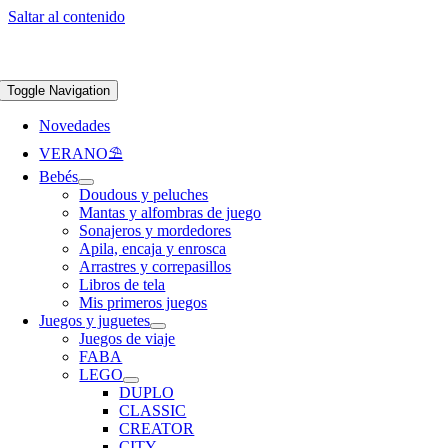
Saltar al contenido
Apúntate a nuestra newsletter y consigue un 5% de descuento en web
Envíos
gratis en pedidos superiores a 65 €
Toggle Navigation
Novedades
VERANO⛱️​
Bebés
Doudous y peluches
Mantas y alfombras de juego
Sonajeros y mordedores
Apila, encaja y enrosca
Arrastres y correpasillos
Libros de tela
Mis primeros juegos
Juegos y juguetes
Juegos de viaje
FABA
LEGO
DUPLO
CLASSIC
CREATOR
CITY