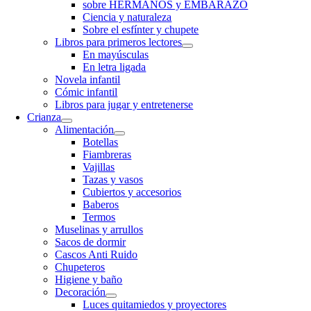
sobre HERMANOS y EMBARAZO
Ciencia y naturaleza
Sobre el esfínter y chupete
Libros para primeros lectores
En mayúsculas
En letra ligada
Novela infantil
Cómic infantil
Libros para jugar y entretenerse
Crianza
Alimentación
Botellas
Fiambreras
Vajillas
Tazas y vasos
Cubiertos y accesorios
Baberos
Termos
Muselinas y arrullos
Sacos de dormir
Cascos Anti Ruido
Chupeteros
Higiene y baño
Decoración
Luces quitamiedos y proyectores