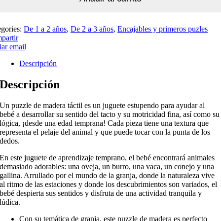
egories:
De 1 a 2 años
,
De 2 a 3 años
,
Encajables y primeros puzles
partir
ar email
Descripción
Descripción
Un puzzle de madera táctil es un juguete estupendo para ayudar al
bebé a desarrollar su sentido del tacto y su motricidad fina, así como su
lógica, ¡desde una edad temprana! Cada pieza tiene una textura que
representa el pelaje del animal y que puede tocar con la punta de los
dedos.
En este juguete de aprendizaje temprano, el bebé encontrará animales
demasiado adorables: una oveja, un burro, una vaca, un conejo y una
gallina. Arrullado por el mundo de la granja, donde la naturaleza vive
al ritmo de las estaciones y donde los descubrimientos son variados, el
bebé despierta sus sentidos y disfruta de una actividad tranquila y
lúdica.
Con su temática de granja, este puzzle de madera es perfecto