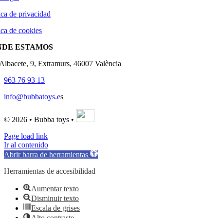
ica de privacidad
ica de cookies
NDE ESTAMOS
'Albacete, 9, Extramurs, 46007 València
963 76 93 13
info@bubbatoys.e
s
© 2026 • Bubba toys •
Page load link
Ir al contenido
Abrir barra de herramientas
Herramientas de accesibilidad
Aumentar texto
Disminuir texto
Escala de grises
Alto contraste