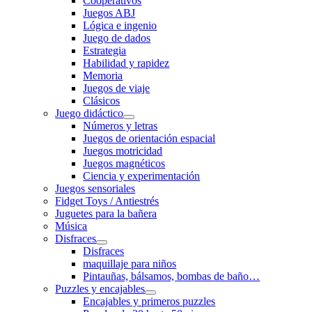
Cooperativos
Juegos ABJ
Lógica e ingenio
Juego de dados
Estrategia
Habilidad y rapidez
Memoria
Juegos de viaje
Clásicos
Juego didáctico
Números y letras
Juegos de orientación espacial
Juegos motricidad
Juegos magnéticos
Ciencia y experimentación
Juegos sensoriales
Fidget Toys / Antiestrés
Juguetes para la bañera
Música
Disfraces
Disfraces
maquillaje para niños
Pintauñas, bálsamos, bombas de baño…
Puzzles y encajables
Encajables y primeros puzzles