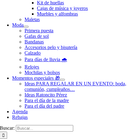
Kit de huellas
Cajas de música y joyeros
Muebles y alfombras
Maletas
Moda
Primera puesta
Gafas de sol
Bandanas
Accesorios pelo y bisutería
Calzado
Para días de lluvia 🌧️
Relojes
Mochilas y bolsos
Momentos especiales 🎁
Ideas PARA REGALAR EN UN EVENTO: boda,
comunión, cumpleaños…
Ideas Ratoncito Pérez
Para el día de la madre
Para el día del padre
Agenda
Rebajas
Buscar: