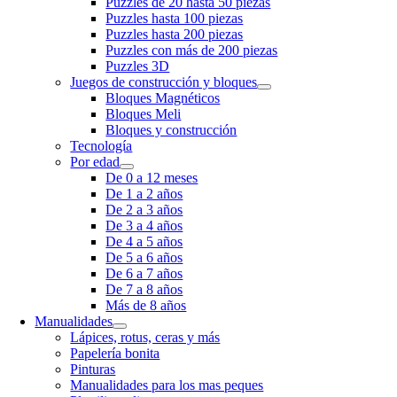
Puzzles de 20 hasta 50 piezas
Puzzles hasta 100 piezas
Puzzles hasta 200 piezas
Puzzles con más de 200 piezas
Puzzles 3D
Juegos de construcción y bloques
Bloques Magnéticos
Bloques Meli
Bloques y construcción
Tecnología
Por edad
De 0 a 12 meses
De 1 a 2 años
De 2 a 3 años
De 3 a 4 años
De 4 a 5 años
De 5 a 6 años
De 6 a 7 años
De 7 a 8 años
Más de 8 años
Manualidades
Lápices, rotus, ceras y más
Papelería bonita
Pinturas
Manualidades para los mas peques