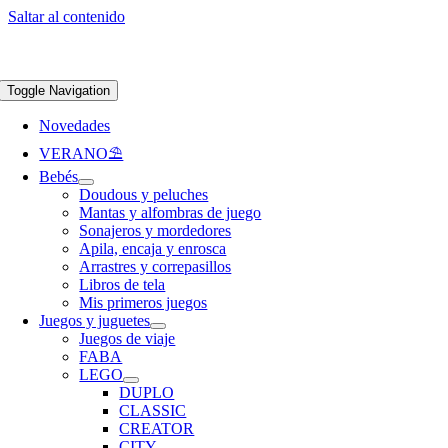
Saltar al contenido
Apúntate a nuestra newsletter y consigue un 5% de descuento en web
Envíos
gratis en pedidos superiores a 65 €
Toggle Navigation
Novedades
VERANO⛱️​
Bebés
Doudous y peluches
Mantas y alfombras de juego
Sonajeros y mordedores
Apila, encaja y enrosca
Arrastres y correpasillos
Libros de tela
Mis primeros juegos
Juegos y juguetes
Juegos de viaje
FABA
LEGO
DUPLO
CLASSIC
CREATOR
CITY