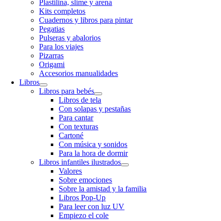
Plastilina, slime y arena
Kits completos
Cuadernos y libros para pintar
Pegatias
Pulseras y abalorios
Para los viajes
Pizarras
Origami
Accesorios manualidades
Libros
Libros para bebés
Libros de tela
Con solapas y pestañas
Para cantar
Con texturas
Cartoné
Con música y sonidos
Para la hora de dormir
Libros infantiles ilustrados
Valores
Sobre emociones
Sobre la amistad y la familia
Libros Pop-Up
Para leer con luz UV
Empiezo el cole