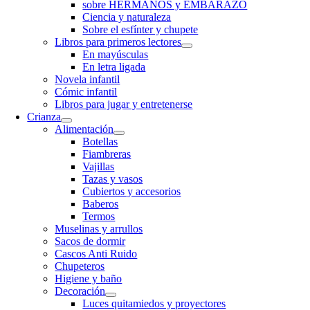
sobre HERMANOS y EMBARAZO
Ciencia y naturaleza
Sobre el esfínter y chupete
Libros para primeros lectores
En mayúsculas
En letra ligada
Novela infantil
Cómic infantil
Libros para jugar y entretenerse
Crianza
Alimentación
Botellas
Fiambreras
Vajillas
Tazas y vasos
Cubiertos y accesorios
Baberos
Termos
Muselinas y arrullos
Sacos de dormir
Cascos Anti Ruido
Chupeteros
Higiene y baño
Decoración
Luces quitamiedos y proyectores