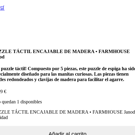
🛒
ZZLE TÁCTIL ENCAJABLE DE MADERA • FARMHOUSE
od
puzzle táctil! Compuesto por 5 piezas, este puzzle de espiga ha sid
ecialmente diseñado para las manitas curiosas. Las piezas tienen
des redondeados y clavijas de madera para facilitar el agarre.
99
€
 quedan 1 disponibles
ZZLE TÁCTIL ENCAJABLE DE MADERA • FARMHOUSE Janod
idad
Añadir al carrito