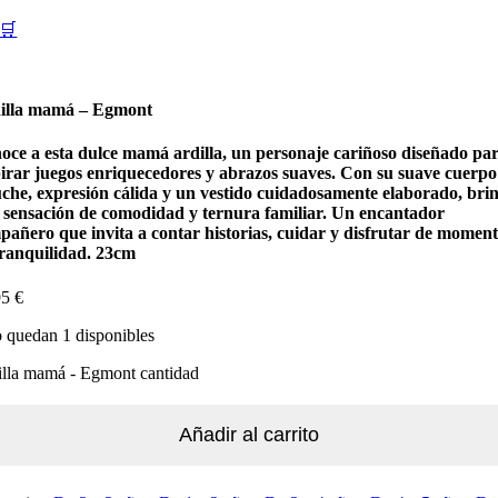
🛒
illa mamá – Egmont
oce a esta dulce mamá ardilla, un personaje cariñoso diseñado pa
pirar juegos enriquecedores y abrazos suaves. Con su suave cuerpo
uche, expresión cálida y un vestido cuidadosamente elaborado, bri
 sensación de comodidad y ternura familiar. Un encantador
pañero que invita a contar historias, cuidar y disfrutar de momen
tranquilidad. 23cm
95
€
 quedan 1 disponibles
illa mamá - Egmont cantidad
Añadir al carrito