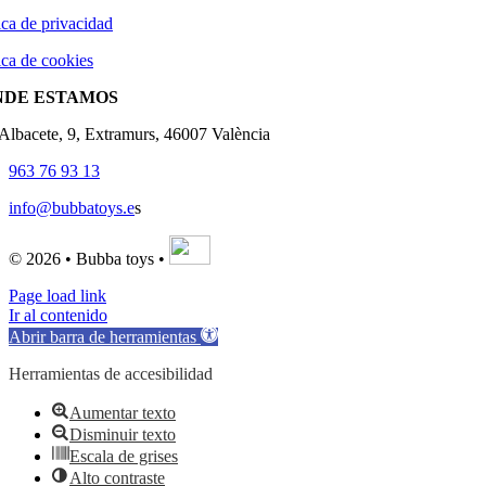
ica de privacidad
ica de cookies
NDE ESTAMOS
'Albacete, 9, Extramurs, 46007 València
963 76 93 13
info@bubbatoys.e
s
© 2026 • Bubba toys •
Page load link
Ir al contenido
Abrir barra de herramientas
Herramientas de accesibilidad
Aumentar texto
Disminuir texto
Escala de grises
Alto contraste