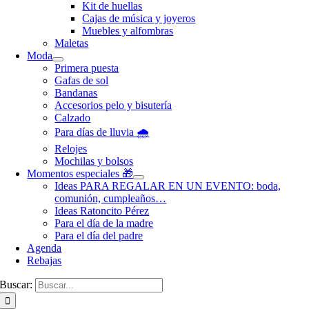
Kit de huellas
Cajas de música y joyeros
Muebles y alfombras
Maletas
Moda
Primera puesta
Gafas de sol
Bandanas
Accesorios pelo y bisutería
Calzado
Para días de lluvia 🌧️
Relojes
Mochilas y bolsos
Momentos especiales 🎁
Ideas PARA REGALAR EN UN EVENTO: boda,
comunión, cumpleaños…
Ideas Ratoncito Pérez
Para el día de la madre
Para el día del padre
Agenda
Rebajas
Buscar: