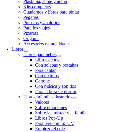
Plastilina, slime y arena
Kits completos
Cuadernos y libros para pintar
Pegatias
Pulseras y abalorios
Para los viajes
Pizarras
Origami
Accesorios manualidades
Libros
Libros para bebés
Libros de tela
Con solapas y pestañas
Para cantar
Con texturas
Cartoné
Con música y sonidos
Para la hora de dormir
Libros infantiles ilustrados
Valores
Sobre emociones
Sobre la amistad y la familia
Libros Pop-Up
Para leer con luz UV
Empiezo el cole