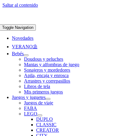
Saltar al contenido
Apúntate a nuestra newsletter y consigue un 5% de descuento en web
Envíos
gratis en pedidos superiores a 65 €
Toggle Navigation
Novedades
VERANO⛱️​
Bebés
Doudous y peluches
Mantas y alfombras de juego
Sonajeros y mordedores
Apila, encaja y enrosca
Arrastres y correpasillos
Libros de tela
Mis primeros juegos
Juegos y juguetes
Juegos de viaje
FABA
LEGO
DUPLO
CLASSIC
CREATOR
CITY