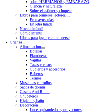
sobre HERMANOS y EMBARAZO
Ciencia y naturaleza
Sobre el esfínter y chupete
Libros para primeros lectores
En mayúsculas
En letra ligada
Novela infantil
Cómic infantil
Libros para jugar y entretenerse
Crianza
Alimentación
Botellas
Fiambreras
Vajillas
Tazas y vasos
Cubiertos y accesorios
Baberos
Termos
Muselinas y arrullos
Sacos de dormir
Cascos Anti Ruido
Chupeteros
Higiene y baño
Decoración
Luces quitamiedos y proyectores