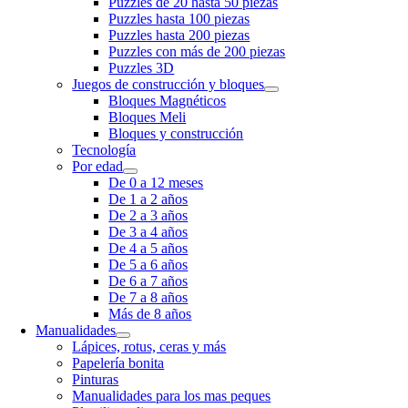
Puzzles de 20 hasta 50 piezas
Puzzles hasta 100 piezas
Puzzles hasta 200 piezas
Puzzles con más de 200 piezas
Puzzles 3D
Juegos de construcción y bloques
Bloques Magnéticos
Bloques Meli
Bloques y construcción
Tecnología
Por edad
De 0 a 12 meses
De 1 a 2 años
De 2 a 3 años
De 3 a 4 años
De 4 a 5 años
De 5 a 6 años
De 6 a 7 años
De 7 a 8 años
Más de 8 años
Manualidades
Lápices, rotus, ceras y más
Papelería bonita
Pinturas
Manualidades para los mas peques