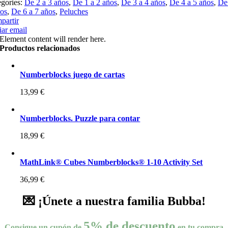
egories:
De 2 a 3 años
,
De 1 a 2 años
,
De 3 a 4 años
,
De 4 a 5 años
,
De
ños
,
De 6 a 7 años
,
Peluches
partir
ar email
Element content will render here.
Productos relacionados
Numberblocks juego de cartas
13,99
€
Numberblocks. Puzzle para contar
18,99
€
MathLink® Cubes Numberblocks® 1-10 Activity Set
36,99
€
💌 ¡Únete a nuestra familia Bubba!
5% de descuento
Consigue un cupón de
en tu compra