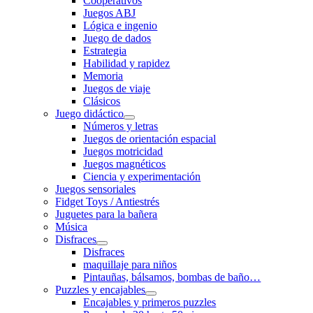
Cooperativos
Juegos ABJ
Lógica e ingenio
Juego de dados
Estrategia
Habilidad y rapidez
Memoria
Juegos de viaje
Clásicos
Juego didáctico
Números y letras
Juegos de orientación espacial
Juegos motricidad
Juegos magnéticos
Ciencia y experimentación
Juegos sensoriales
Fidget Toys / Antiestrés
Juguetes para la bañera
Música
Disfraces
Disfraces
maquillaje para niños
Pintauñas, bálsamos, bombas de baño…
Puzzles y encajables
Encajables y primeros puzzles