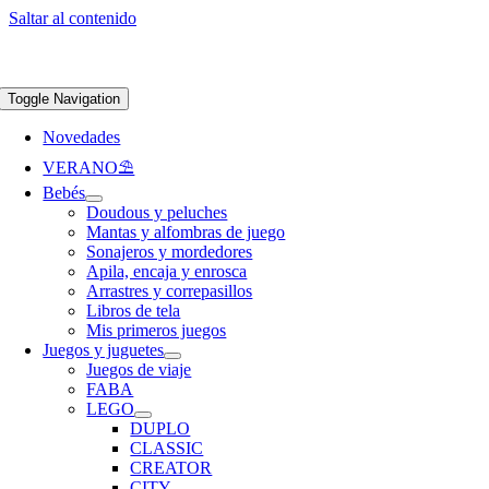
Saltar al contenido
Apúntate a nuestra newsletter y consigue un 5% de descuento en web
Envíos
gratis en pedidos superiores a 65 €
Toggle Navigation
Novedades
VERANO⛱️​
Bebés
Doudous y peluches
Mantas y alfombras de juego
Sonajeros y mordedores
Apila, encaja y enrosca
Arrastres y correpasillos
Libros de tela
Mis primeros juegos
Juegos y juguetes
Juegos de viaje
FABA
LEGO
DUPLO
CLASSIC
CREATOR
CITY