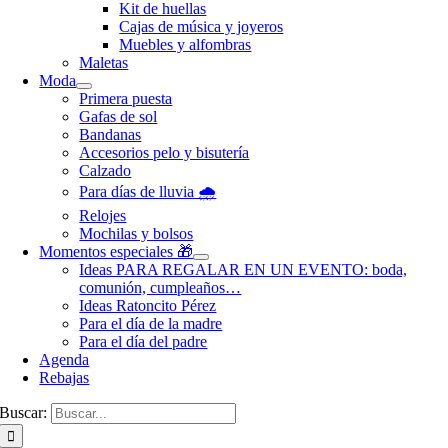
Kit de huellas
Cajas de música y joyeros
Muebles y alfombras
Maletas
Moda
Primera puesta
Gafas de sol
Bandanas
Accesorios pelo y bisutería
Calzado
Para días de lluvia 🌧️
Relojes
Mochilas y bolsos
Momentos especiales 🎁
Ideas PARA REGALAR EN UN EVENTO: boda,
comunión, cumpleaños…
Ideas Ratoncito Pérez
Para el día de la madre
Para el día del padre
Agenda
Rebajas
Buscar: