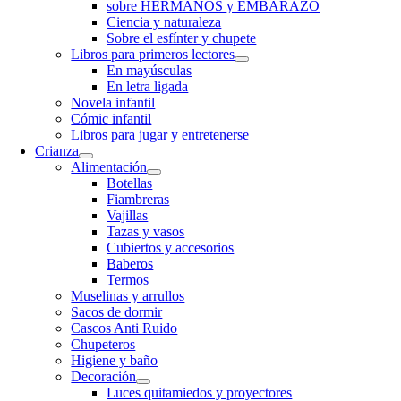
sobre HERMANOS y EMBARAZO
Ciencia y naturaleza
Sobre el esfínter y chupete
Libros para primeros lectores
En mayúsculas
En letra ligada
Novela infantil
Cómic infantil
Libros para jugar y entretenerse
Crianza
Alimentación
Botellas
Fiambreras
Vajillas
Tazas y vasos
Cubiertos y accesorios
Baberos
Termos
Muselinas y arrullos
Sacos de dormir
Cascos Anti Ruido
Chupeteros
Higiene y baño
Decoración
Luces quitamiedos y proyectores