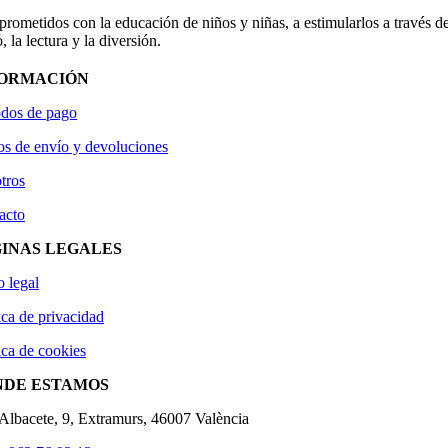
ometidos con la educación de niños y niñas, a estimularlos a través de
, la lectura y la diversión.
FORMACIÓN
dos de pago
os de envío y devoluciones
tros
acto
INAS LEGALES
o legal
ica de privacidad
ica de cookies
NDE ESTAMOS
'Albacete, 9, Extramurs, 46007 València