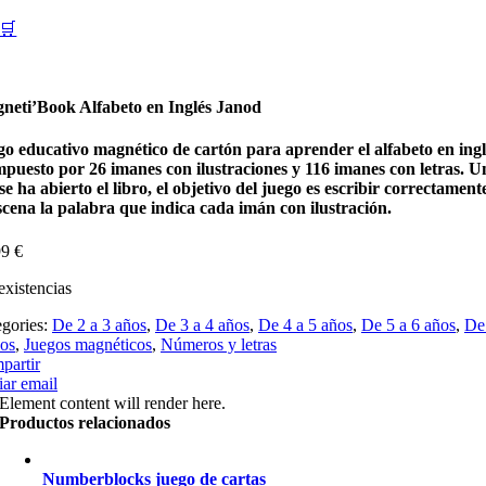
🛒
neti’Book Alfabeto en Inglés Janod
go educativo magnético de cartón para aprender el alfabeto en ingl
puesto por 26 imanes con ilustraciones y 116 imanes con letras. U
se ha abierto el libro, el objetivo del juego es escribir correctament
scena la palabra que indica cada imán con ilustración.
99
€
existencias
egories:
De 2 a 3 años
,
De 3 a 4 años
,
De 4 a 5 años
,
De 5 a 6 años
,
De
ños
,
Juegos magnéticos
,
Números y letras
partir
ar email
Element content will render here.
Productos relacionados
Numberblocks juego de cartas