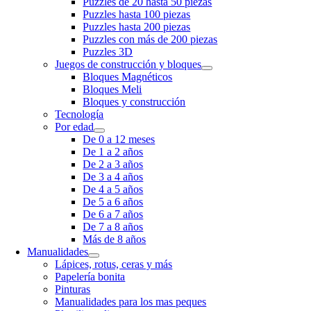
Puzzles de 20 hasta 50 piezas
Puzzles hasta 100 piezas
Puzzles hasta 200 piezas
Puzzles con más de 200 piezas
Puzzles 3D
Juegos de construcción y bloques
Bloques Magnéticos
Bloques Meli
Bloques y construcción
Tecnología
Por edad
De 0 a 12 meses
De 1 a 2 años
De 2 a 3 años
De 3 a 4 años
De 4 a 5 años
De 5 a 6 años
De 6 a 7 años
De 7 a 8 años
Más de 8 años
Manualidades
Lápices, rotus, ceras y más
Papelería bonita
Pinturas
Manualidades para los mas peques