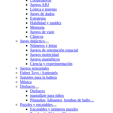
Cooperativos
Juegos ABJ
Lógica e ingenio
Juego de dados
Estrategia
Habilidad y rapidez
Memoria
Juegos de viaje
Clásicos
Juego didáctico
Números y letras
Juegos de orientación espacial
Juegos motricidad
Juegos magnéticos
Ciencia y experimentación
Juegos sensoriales
Fidget Toys / Antiestrés
Juguetes para la bañera
Música
Disfraces
Disfraces
maquillaje para niños
Pintauñas, bálsamos, bombas de baño…
Puzzles y encajables
Encajables y primeros puzzles