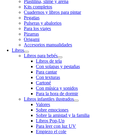
Plastilina, slime y arena
Kits completos
Cuadernos y libros para pintar
Pegatias
Pulseras y abalorios
Para los viajes
Pizarras
Origami
Accesorios manualidades
Libros
Libros para bebés
Libros de tela
Con solapas y pestañas
Para cantar
Con texturas
Cartoné
Con música y sonidos
Para la hora de dormir
Libros infantiles ilustrados
Valores
Sobre emociones
Sobre la amistad y la familia
Libros Pop-Up
Para leer con luz UV
Empiezo el cole