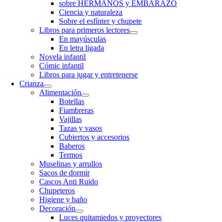
sobre HERMANOS y EMBARAZO
Ciencia y naturaleza
Sobre el esfínter y chupete
Libros para primeros lectores
En mayúsculas
En letra ligada
Novela infantil
Cómic infantil
Libros para jugar y entretenerse
Crianza
Alimentación
Botellas
Fiambreras
Vajillas
Tazas y vasos
Cubiertos y accesorios
Baberos
Termos
Muselinas y arrullos
Sacos de dormir
Cascos Anti Ruido
Chupeteros
Higiene y baño
Decoración
Luces quitamiedos y proyectores