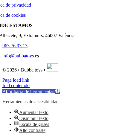
ica de privacidad
ica de cookies
NDE ESTAMOS
'Albacete, 9, Extramurs, 46007 València
963 76 93 13
info@bubbatoys.e
s
© 2026 • Bubba toys •
Page load link
Ir al contenido
Abrir barra de herramientas
Herramientas de accesibilidad
Aumentar texto
Disminuir texto
Escala de grises
Alto contraste