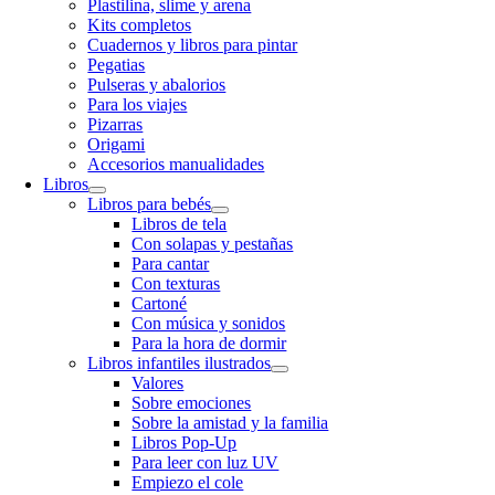
Plastilina, slime y arena
Kits completos
Cuadernos y libros para pintar
Pegatias
Pulseras y abalorios
Para los viajes
Pizarras
Origami
Accesorios manualidades
Libros
Libros para bebés
Libros de tela
Con solapas y pestañas
Para cantar
Con texturas
Cartoné
Con música y sonidos
Para la hora de dormir
Libros infantiles ilustrados
Valores
Sobre emociones
Sobre la amistad y la familia
Libros Pop-Up
Para leer con luz UV
Empiezo el cole