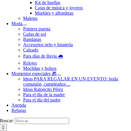
Kit de huellas
Cajas de música y joyeros
Muebles y alfombras
Maletas
Moda
Primera puesta
Gafas de sol
Bandanas
Accesorios pelo y bisutería
Calzado
Para días de lluvia 🌧️
Relojes
Mochilas y bolsos
Momentos especiales 🎁
Ideas PARA REGALAR EN UN EVENTO: boda,
comunión, cumpleaños…
Ideas Ratoncito Pérez
Para el día de la madre
Para el día del padre
Agenda
Rebajas
Buscar: