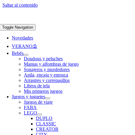
Saltar al contenido
Apúntate a nuestra newsletter y consigue un 5% de descuento en web
Envíos
gratis en pedidos superiores a 65 €
Toggle Navigation
Novedades
VERANO⛱️​
Bebés
Doudous y peluches
Mantas y alfombras de juego
Sonajeros y mordedores
Apila, encaja y enrosca
Arrastres y correpasillos
Libros de tela
Mis primeros juegos
Juegos y juguetes
Juegos de viaje
FABA
LEGO
DUPLO
CLASSIC
CREATOR
CITY