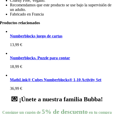
Cruelty Free, Vegano.
Recomendamos que este producto se use bajo la supervisión de
un adulto.
Fabricado en Francia
Productos relacionados
Numberblocks juego de cartas
13,99
€
Numberblocks. Puzzle para contar
18,99
€
MathLink® Cubes Numberblocks® 1-10 Activity Set
36,99
€
💌 ¡Únete a nuestra familia Bubba!
5% de descuento
Consigue un cupón de
en tu compra