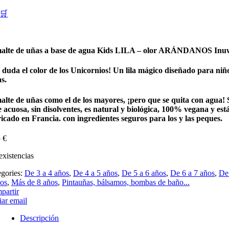
🛒
alte de uñas a base de agua Kids LILA – olor ARÁNDANOS Inu
 duda el color de los Unicornios! Un lila mágico diseñado para niñ
s.
alte de uñas como el de los mayores, ¡pero que se quita con agua!
 acuosa, sin disolventes, es natural y biológica, 100% vegana y est
icado en Francia. con ingredientes seguros para los y las peques.
5
€
existencias
egories:
De 3 a 4 años
,
De 4 a 5 años
,
De 5 a 6 años
,
De 6 a 7 años
,
De
ños
,
Más de 8 años
,
Pintauñas, bálsamos, bombas de baño...
partir
ar email
Descripción