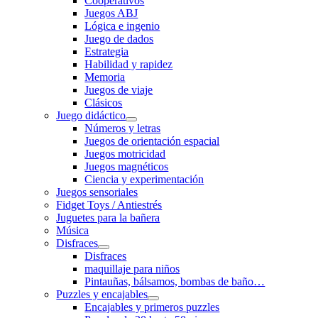
Cooperativos
Juegos ABJ
Lógica e ingenio
Juego de dados
Estrategia
Habilidad y rapidez
Memoria
Juegos de viaje
Clásicos
Juego didáctico
Números y letras
Juegos de orientación espacial
Juegos motricidad
Juegos magnéticos
Ciencia y experimentación
Juegos sensoriales
Fidget Toys / Antiestrés
Juguetes para la bañera
Música
Disfraces
Disfraces
maquillaje para niños
Pintauñas, bálsamos, bombas de baño…
Puzzles y encajables
Encajables y primeros puzzles