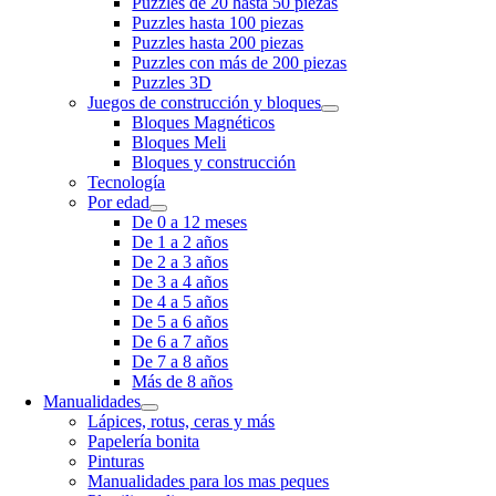
Puzzles de 20 hasta 50 piezas
Puzzles hasta 100 piezas
Puzzles hasta 200 piezas
Puzzles con más de 200 piezas
Puzzles 3D
Juegos de construcción y bloques
Bloques Magnéticos
Bloques Meli
Bloques y construcción
Tecnología
Por edad
De 0 a 12 meses
De 1 a 2 años
De 2 a 3 años
De 3 a 4 años
De 4 a 5 años
De 5 a 6 años
De 6 a 7 años
De 7 a 8 años
Más de 8 años
Manualidades
Lápices, rotus, ceras y más
Papelería bonita
Pinturas
Manualidades para los mas peques