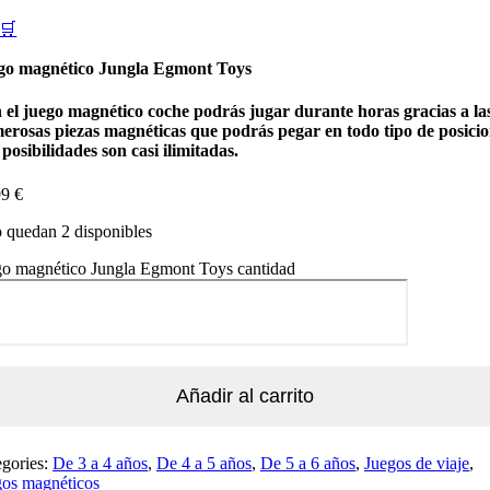
🛒
go magnético Jungla Egmont Toys
 el juego magnético coche podrás jugar durante horas gracias a la
erosas piezas magnéticas que podrás pegar en todo tipo de posicio
posibilidades son casi ilimitadas.
99
€
 quedan 2 disponibles
go magnético Jungla Egmont Toys cantidad
Añadir al carrito
egories:
De 3 a 4 años
,
De 4 a 5 años
,
De 5 a 6 años
,
Juegos de viaje
,
gos magnéticos