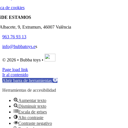
ica de cookies
NDE ESTAMOS
'Albacete, 9, Extramurs, 46007 València
963 76 93 13
info@bubbatoys.e
s
© 2026 • Bubba toys •
Page load link
Ir al contenido
Abrir barra de herramientas
Herramientas de accesibilidad
Aumentar texto
Disminuir texto
Escala de grises
Alto contraste
Contraste negativo