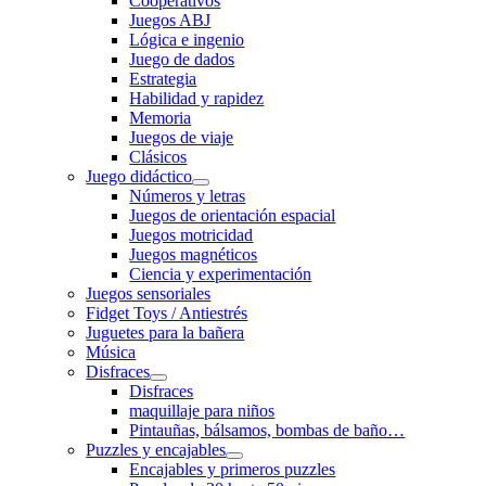
Cooperativos
Juegos ABJ
Lógica e ingenio
Juego de dados
Estrategia
Habilidad y rapidez
Memoria
Juegos de viaje
Clásicos
Juego didáctico
Números y letras
Juegos de orientación espacial
Juegos motricidad
Juegos magnéticos
Ciencia y experimentación
Juegos sensoriales
Fidget Toys / Antiestrés
Juguetes para la bañera
Música
Disfraces
Disfraces
maquillaje para niños
Pintauñas, bálsamos, bombas de baño…
Puzzles y encajables
Encajables y primeros puzzles