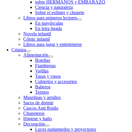
sobre HERMANOS y EMBARAZO
Ciencia y naturaleza
Sobre el esfínter y chupete
Libros para primeros lectores
En mayúsculas
En letra ligada
Novela infantil
Cómic infantil
Libros para jugar y entretenerse
Crianza
Alimentación
Botellas
Fiambreras
Vajillas
Tazas y vasos
Cubiertos y accesorios
Baberos
Termos
Muselinas y arrullos
Sacos de dormir
Cascos Anti Ruido
Chupeteros
Higiene y baño
Decoración
Luces quitamiedos y proyectores