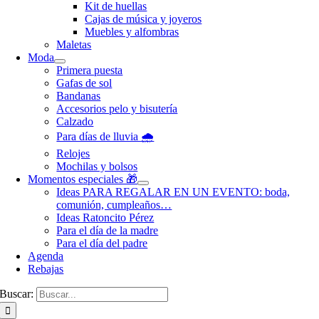
Kit de huellas
Cajas de música y joyeros
Muebles y alfombras
Maletas
Moda
Primera puesta
Gafas de sol
Bandanas
Accesorios pelo y bisutería
Calzado
Para días de lluvia 🌧️
Relojes
Mochilas y bolsos
Momentos especiales 🎁
Ideas PARA REGALAR EN UN EVENTO: boda,
comunión, cumpleaños…
Ideas Ratoncito Pérez
Para el día de la madre
Para el día del padre
Agenda
Rebajas
Buscar: