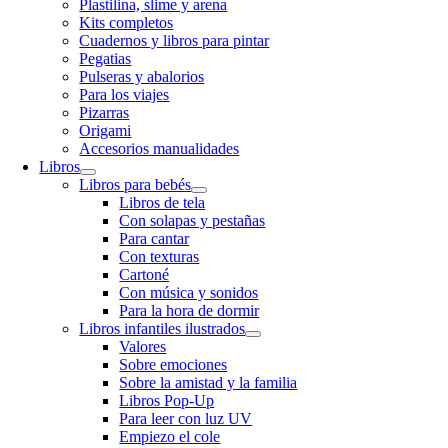
Plastilina, slime y arena
Kits completos
Cuadernos y libros para pintar
Pegatias
Pulseras y abalorios
Para los viajes
Pizarras
Origami
Accesorios manualidades
Libros
Libros para bebés
Libros de tela
Con solapas y pestañas
Para cantar
Con texturas
Cartoné
Con música y sonidos
Para la hora de dormir
Libros infantiles ilustrados
Valores
Sobre emociones
Sobre la amistad y la familia
Libros Pop-Up
Para leer con luz UV
Empiezo el cole