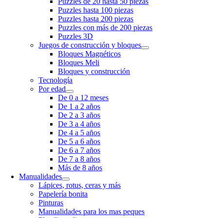
Puzzles de 20 hasta 50 piezas
Puzzles hasta 100 piezas
Puzzles hasta 200 piezas
Puzzles con más de 200 piezas
Puzzles 3D
Juegos de construcción y bloques
Bloques Magnéticos
Bloques Meli
Bloques y construcción
Tecnología
Por edad
De 0 a 12 meses
De 1 a 2 años
De 2 a 3 años
De 3 a 4 años
De 4 a 5 años
De 5 a 6 años
De 6 a 7 años
De 7 a 8 años
Más de 8 años
Manualidades
Lápices, rotus, ceras y más
Papelería bonita
Pinturas
Manualidades para los mas peques