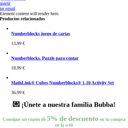
partir
ar email
Element content will render here.
Productos relacionados
Numberblocks juego de cartas
13,99
€
Numberblocks. Puzzle para contar
18,99
€
MathLink® Cubes Numberblocks® 1-10 Activity Set
36,99
€
💌 ¡Únete a nuestra familia Bubba!
5% de descuento
Consigue un cupón de
en tu compra
en la web