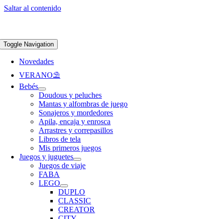
Saltar al contenido
Apúntate a nuestra newsletter y consigue un 5% de descuento en web
Envíos
gratis en pedidos superiores a 65 €
Toggle Navigation
Novedades
VERANO⛱️​
Bebés
Doudous y peluches
Mantas y alfombras de juego
Sonajeros y mordedores
Apila, encaja y enrosca
Arrastres y correpasillos
Libros de tela
Mis primeros juegos
Juegos y juguetes
Juegos de viaje
FABA
LEGO
DUPLO
CLASSIC
CREATOR
CITY