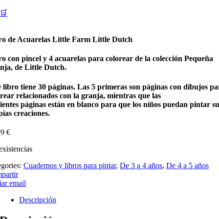
🛒
ro de Acuarelas Little Farm Little Dutch
ro
con
pincel
y
4 acuarelas
para colorear de la colección
Pequeña
nja
, de
Little Dutch
.
 libro tiene
30 páginas
. Las 5 primeras son páginas con
dibujos pa
orear
relacionados con la granja, mientras que las
uientes
páginas
están en
blanco
para que los niños puedan pintar s
pias creaciones.
99
€
existencias
egories:
Cuadernos y libros para pintar
,
De 3 a 4 años
,
De 4 a 5 años
partir
ar email
Descripción