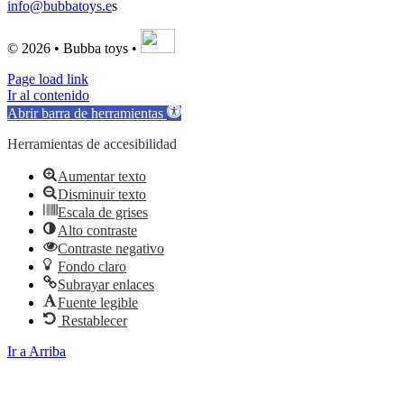
info@bubbatoys.e
s
© 2026 • Bubba toys •
Page load link
Ir al contenido
Abrir barra de herramientas
Herramientas de accesibilidad
Aumentar texto
Disminuir texto
Escala de grises
Alto contraste
Contraste negativo
Fondo claro
Subrayar enlaces
Fuente legible
Restablecer
Ir a Arriba