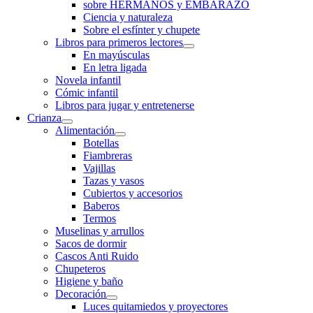
sobre HERMANOS y EMBARAZO
Ciencia y naturaleza
Sobre el esfínter y chupete
Libros para primeros lectores
En mayúsculas
En letra ligada
Novela infantil
Cómic infantil
Libros para jugar y entretenerse
Crianza
Alimentación
Botellas
Fiambreras
Vajillas
Tazas y vasos
Cubiertos y accesorios
Baberos
Termos
Muselinas y arrullos
Sacos de dormir
Cascos Anti Ruido
Chupeteros
Higiene y baño
Decoración
Luces quitamiedos y proyectores