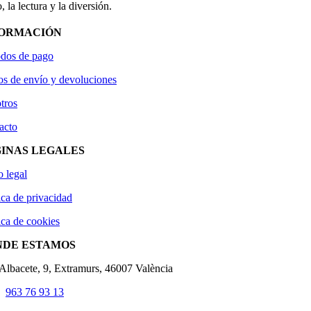
, la lectura y la diversión.
FORMACIÓN
dos de pago
os de envío y devoluciones
tros
acto
INAS LEGALES
o legal
ica de privacidad
ica de cookies
NDE ESTAMOS
'Albacete, 9, Extramurs, 46007 València
963 76 93 13