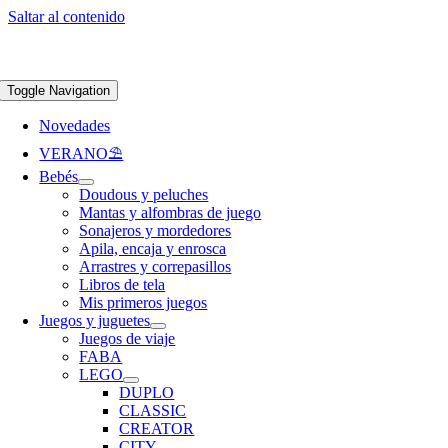
Saltar al contenido
Apúntate a nuestra newsletter y consigue un 5% de descuento en web
Envíos
gratis en pedidos superiores a 65 €
Toggle Navigation
Novedades
VERANO⛱️​
Bebés
Doudous y peluches
Mantas y alfombras de juego
Sonajeros y mordedores
Apila, encaja y enrosca
Arrastres y correpasillos
Libros de tela
Mis primeros juegos
Juegos y juguetes
Juegos de viaje
FABA
LEGO
DUPLO
CLASSIC
CREATOR
CITY