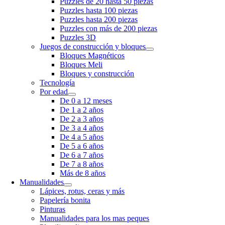
Puzzles de 20 hasta 50 piezas
Puzzles hasta 100 piezas
Puzzles hasta 200 piezas
Puzzles con más de 200 piezas
Puzzles 3D
Juegos de construcción y bloques
Bloques Magnéticos
Bloques Meli
Bloques y construcción
Tecnología
Por edad
De 0 a 12 meses
De 1 a 2 años
De 2 a 3 años
De 3 a 4 años
De 4 a 5 años
De 5 a 6 años
De 6 a 7 años
De 7 a 8 años
Más de 8 años
Manualidades
Lápices, rotus, ceras y más
Papelería bonita
Pinturas
Manualidades para los mas peques