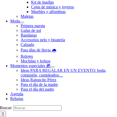
Kit de huellas
Cajas de música y joyeros
Muebles y alfombras
Maletas
Moda
Primera puesta
Gafas de sol
Bandanas
Accesorios pelo y bisutería
Calzado
Para días de lluvia 🌧️
Relojes
Mochilas y bolsos
Momentos especiales 🎁
Ideas PARA REGALAR EN UN EVENTO: boda,
comunión, cumpleaños…
Ideas Ratoncito Pérez
Para el día de la madre
Para el día del padre
Agenda
Rebajas
Buscar: