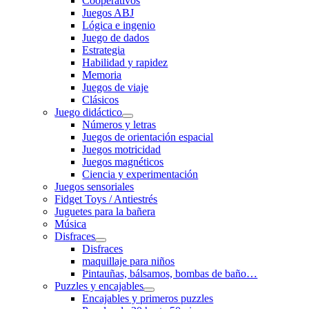
Cooperativos
Juegos ABJ
Lógica e ingenio
Juego de dados
Estrategia
Habilidad y rapidez
Memoria
Juegos de viaje
Clásicos
Juego didáctico
Números y letras
Juegos de orientación espacial
Juegos motricidad
Juegos magnéticos
Ciencia y experimentación
Juegos sensoriales
Fidget Toys / Antiestrés
Juguetes para la bañera
Música
Disfraces
Disfraces
maquillaje para niños
Pintauñas, bálsamos, bombas de baño…
Puzzles y encajables
Encajables y primeros puzzles