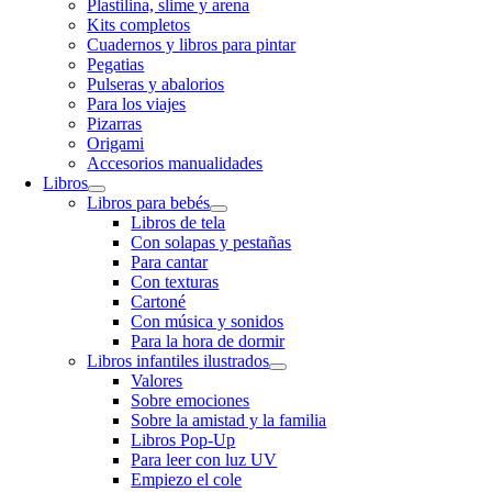
Plastilina, slime y arena
Kits completos
Cuadernos y libros para pintar
Pegatias
Pulseras y abalorios
Para los viajes
Pizarras
Origami
Accesorios manualidades
Libros
Libros para bebés
Libros de tela
Con solapas y pestañas
Para cantar
Con texturas
Cartoné
Con música y sonidos
Para la hora de dormir
Libros infantiles ilustrados
Valores
Sobre emociones
Sobre la amistad y la familia
Libros Pop-Up
Para leer con luz UV
Empiezo el cole