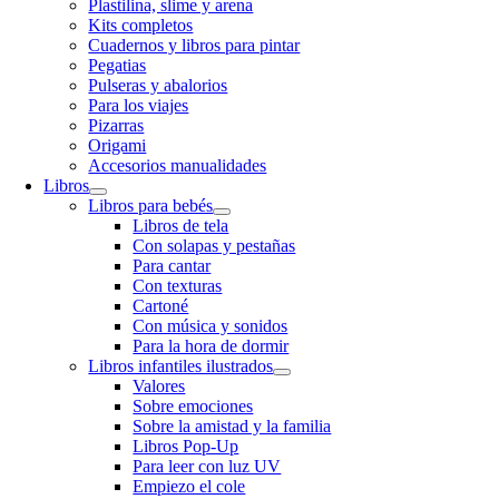
Plastilina, slime y arena
Kits completos
Cuadernos y libros para pintar
Pegatias
Pulseras y abalorios
Para los viajes
Pizarras
Origami
Accesorios manualidades
Libros
Libros para bebés
Libros de tela
Con solapas y pestañas
Para cantar
Con texturas
Cartoné
Con música y sonidos
Para la hora de dormir
Libros infantiles ilustrados
Valores
Sobre emociones
Sobre la amistad y la familia
Libros Pop-Up
Para leer con luz UV
Empiezo el cole