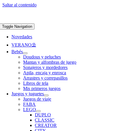
Saltar al contenido
Apúntate a nuestra newsletter y consigue un 5% de descuento en web
Envíos
gratis en pedidos superiores a 65 €
Toggle Navigation
Novedades
VERANO⛱️​
Bebés
Doudous y peluches
Mantas y alfombras de juego
Sonajeros y mordedores
Apila, encaja y enrosca
Arrastres y correpasillos
Libros de tela
Mis primeros juegos
Juegos y juguetes
Juegos de viaje
FABA
LEGO
DUPLO
CLASSIC
CREATOR
CITY