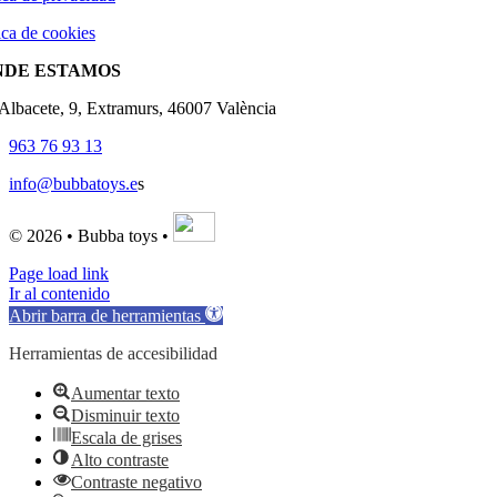
ica de cookies
NDE ESTAMOS
'Albacete, 9, Extramurs, 46007 València
963 76 93 13
info@bubbatoys.e
s
© 2026 • Bubba toys •
Page load link
Ir al contenido
Abrir barra de herramientas
Herramientas de accesibilidad
Aumentar texto
Disminuir texto
Escala de grises
Alto contraste
Contraste negativo