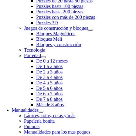
Puzzles de 20 hasta 50 piezas
Puzzles hasta 100 piezas
Puzzles hasta 200 piezas
Puzzles con más de 200 piezas
Puzzles 3D
Juegos de construcción y bloques
Bloques Magnéticos
Bloques Meli
Bloques y construcción
Tecnología
Por edad
De 0 a 12 meses
De 1 a 2 años
De 2 a 3 años
De 3 a 4 años
De 4 a 5 años
De 5 a 6 años
De 6 a 7 años
De 7 a 8 años
Más de 8 años
Manualidades
Lápices, rotus, ceras y más
Papelería bonita
Pinturas
Manualidades para los mas peques