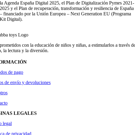
la Agenda España Digital 2025, el Plan de Digitalización Pymes 2021-
2025 y el Plan de recuperación, transformación y resiliencia de España
– financiado por la Unión Europea – Next Generation EU (Programa
Kit Digital).
ometidos con la educación de niños y niñas, a estimularlos a través de
, la lectura y la diversión.
FORMACIÓN
dos de pago
os de envío y devoluciones
tros
acto
INAS LEGALES
o legal
ica de privacidad