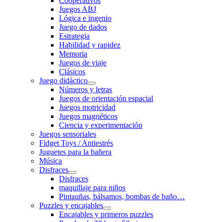
Cooperativos
Juegos ABJ
Lógica e ingenio
Juego de dados
Estrategia
Habilidad y rapidez
Memoria
Juegos de viaje
Clásicos
Juego didáctico
Números y letras
Juegos de orientación espacial
Juegos motricidad
Juegos magnéticos
Ciencia y experimentación
Juegos sensoriales
Fidget Toys / Antiestrés
Juguetes para la bañera
Música
Disfraces
Disfraces
maquillaje para niños
Pintauñas, bálsamos, bombas de baño…
Puzzles y encajables
Encajables y primeros puzzles