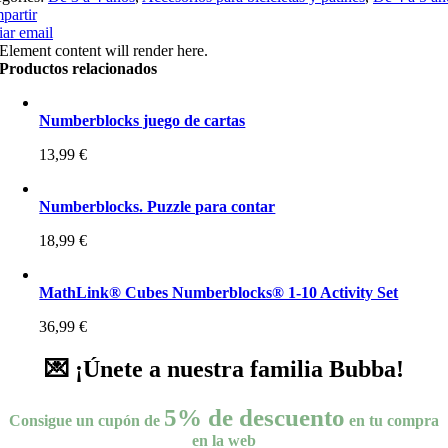
partir
ar email
Element content will render here.
Productos relacionados
Numberblocks juego de cartas
13,99
€
Numberblocks. Puzzle para contar
18,99
€
MathLink® Cubes Numberblocks® 1-10 Activity Set
36,99
€
💌 ¡Únete a nuestra familia Bubba!
5% de descuento
Consigue un cupón de
en tu compra
en la web