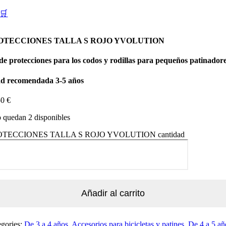
🛒
OTECCIONES TALLA S ROJO YVOLUTION
 de protecciones para los codos y rodillas para pequeños patinadore
d recomendada 3-5 años
50
€
 quedan 2 disponibles
TECCIONES TALLA S ROJO YVOLUTION cantidad
Añadir al carrito
egories:
De 3 a 4 años
,
Accesorios para bicicletas y patines
,
De 4 a 5 añ