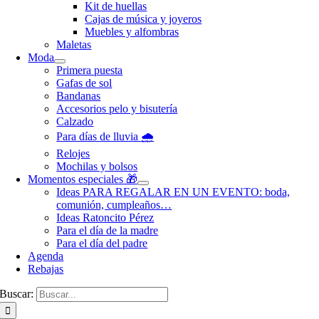
Kit de huellas
Cajas de música y joyeros
Muebles y alfombras
Maletas
Moda
Primera puesta
Gafas de sol
Bandanas
Accesorios pelo y bisutería
Calzado
Para días de lluvia 🌧️
Relojes
Mochilas y bolsos
Momentos especiales 🎁
Ideas PARA REGALAR EN UN EVENTO: boda,
comunión, cumpleaños…
Ideas Ratoncito Pérez
Para el día de la madre
Para el día del padre
Agenda
Rebajas
Buscar: