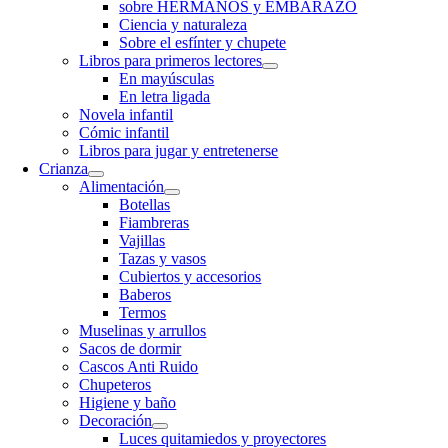
sobre HERMANOS y EMBARAZO
Ciencia y naturaleza
Sobre el esfínter y chupete
Libros para primeros lectores
En mayúsculas
En letra ligada
Novela infantil
Cómic infantil
Libros para jugar y entretenerse
Crianza
Alimentación
Botellas
Fiambreras
Vajillas
Tazas y vasos
Cubiertos y accesorios
Baberos
Termos
Muselinas y arrullos
Sacos de dormir
Cascos Anti Ruido
Chupeteros
Higiene y baño
Decoración
Luces quitamiedos y proyectores