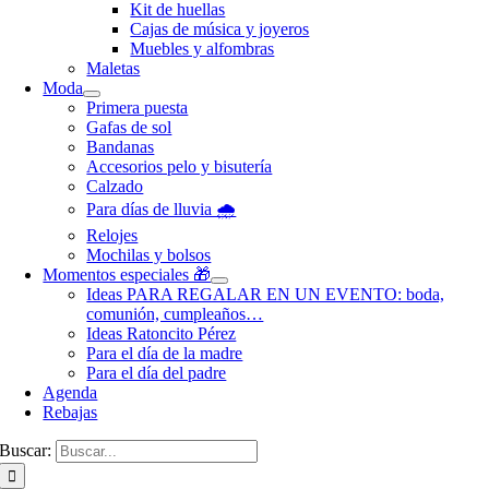
Kit de huellas
Cajas de música y joyeros
Muebles y alfombras
Maletas
Moda
Primera puesta
Gafas de sol
Bandanas
Accesorios pelo y bisutería
Calzado
Para días de lluvia 🌧️
Relojes
Mochilas y bolsos
Momentos especiales 🎁
Ideas PARA REGALAR EN UN EVENTO: boda,
comunión, cumpleaños…
Ideas Ratoncito Pérez
Para el día de la madre
Para el día del padre
Agenda
Rebajas
Buscar: