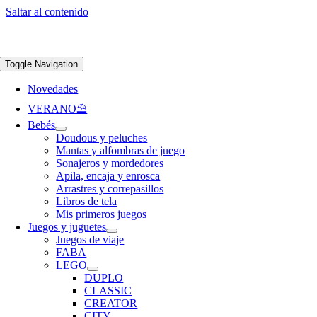
Saltar al contenido
Apúntate a nuestra newsletter y consigue un 5% de descuento en web
Envíos
gratis en pedidos superiores a 65 €
Toggle Navigation
Novedades
VERANO⛱️​
Bebés
Doudous y peluches
Mantas y alfombras de juego
Sonajeros y mordedores
Apila, encaja y enrosca
Arrastres y correpasillos
Libros de tela
Mis primeros juegos
Juegos y juguetes
Juegos de viaje
FABA
LEGO
DUPLO
CLASSIC
CREATOR
CITY