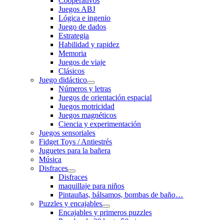
Cooperativos
Juegos ABJ
Lógica e ingenio
Juego de dados
Estrategia
Habilidad y rapidez
Memoria
Juegos de viaje
Clásicos
Juego didáctico
Números y letras
Juegos de orientación espacial
Juegos motricidad
Juegos magnéticos
Ciencia y experimentación
Juegos sensoriales
Fidget Toys / Antiestrés
Juguetes para la bañera
Música
Disfraces
Disfraces
maquillaje para niños
Pintauñas, bálsamos, bombas de baño…
Puzzles y encajables
Encajables y primeros puzzles