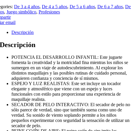
egories:
De 3 a 4 años
,
De 4 a 5 años
,
De 5 a 6 años
,
De 6 a 7 años
,
De
ños
,
Juego simbólico
,
Profesiones
partir
ar email
Descripción
Descripción
POTENCIA EL DESARROLLO INFANTIL: Este juguete
fomenta la creatividad y la motricidad fina mientras los niños se
sumergen en un viaje de autodescubrimiento. Al explorar los
distintos maquillajes y las posibles rutinas de cuidado personal,
adquieren confianza y conciencia de sí mismos.
ESPEJO Y LUZ REALISTAS: Este set incluye un tocador
elegante y atmosférico que viene con un espejo y luces
funcionales con estilo para proporcionar una experiencia de
maquillaje realista.
SECADOR DE PELO INTERACTIVO: El secador de pelo no
sólo parece de verdad, sino que también suena como uno de
verdad. Su sonido de viento soplando permite a los niños
pequeños experimentar con seguridad la sensación de utilizar un
secador de pelo.
PEINE COJÍN DE AIRE: El peine cojín de aire imita las