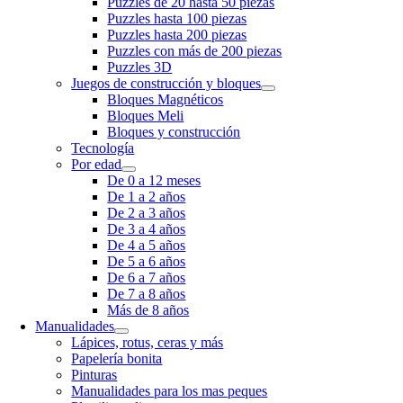
Puzzles de 20 hasta 50 piezas
Puzzles hasta 100 piezas
Puzzles hasta 200 piezas
Puzzles con más de 200 piezas
Puzzles 3D
Juegos de construcción y bloques
Bloques Magnéticos
Bloques Meli
Bloques y construcción
Tecnología
Por edad
De 0 a 12 meses
De 1 a 2 años
De 2 a 3 años
De 3 a 4 años
De 4 a 5 años
De 5 a 6 años
De 6 a 7 años
De 7 a 8 años
Más de 8 años
Manualidades
Lápices, rotus, ceras y más
Papelería bonita
Pinturas
Manualidades para los mas peques