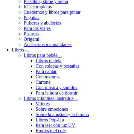
Plastilina, slime y arena
Kits completos
Cuadernos y libros para pintar
Pegatias
Pulseras y abalorios
Para los viajes
Pizarras
Origami
Accesorios manualidades
Libros
Libros para bebés
Libros de tela
Con solapas y pestañas
Para cantar
Con texturas
Cartoné
Con música y sonidos
Para la hora de dormir
Libros infantiles ilustrados
Valores
Sobre emociones
Sobre la amistad y la familia
Libros Pop-Up
Para leer con luz UV
Empiezo el cole