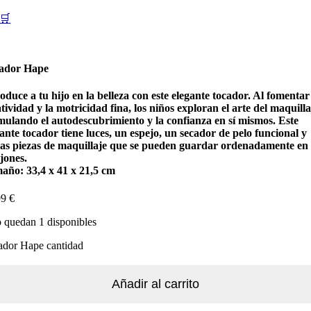
🛒
ador Hape
oduce a tu hijo en la belleza con este elegante tocador. Al fomentar
tividad y la motricidad fina, los niños exploran el arte del maquilla
imulando el autodescubrimiento y la confianza en sí mismos. Este
ante tocador tiene luces, un espejo, un secador de pelo funcional y
ias piezas de maquillaje que se pueden guardar ordenadamente en 
jones.
año: 33,4 x 41 x 21,5 cm
99
€
 quedan 1 disponibles
ador Hape cantidad
Añadir al carrito