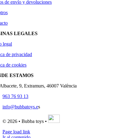
os de envío y devoluciones
tros
acto
INAS LEGALES
o legal
ica de privacidad
ica de cookies
NDE ESTAMOS
'Albacete, 9, Extramurs, 46007 València
963 76 93 13
info@bubbatoys.e
s
© 2026 • Bubba toys •
Page load link
Ir al contenido