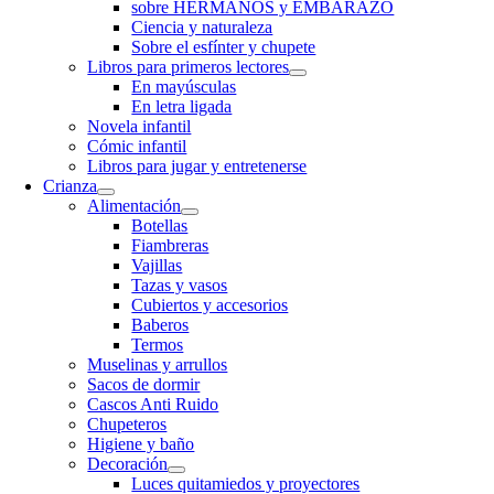
sobre HERMANOS y EMBARAZO
Ciencia y naturaleza
Sobre el esfínter y chupete
Libros para primeros lectores
En mayúsculas
En letra ligada
Novela infantil
Cómic infantil
Libros para jugar y entretenerse
Crianza
Alimentación
Botellas
Fiambreras
Vajillas
Tazas y vasos
Cubiertos y accesorios
Baberos
Termos
Muselinas y arrullos
Sacos de dormir
Cascos Anti Ruido
Chupeteros
Higiene y baño
Decoración
Luces quitamiedos y proyectores