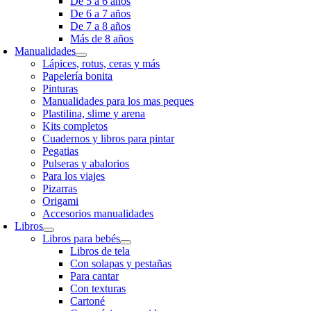
De 5 a 6 años
De 6 a 7 años
De 7 a 8 años
Más de 8 años
Manualidades
Lápices, rotus, ceras y más
Papelería bonita
Pinturas
Manualidades para los mas peques
Plastilina, slime y arena
Kits completos
Cuadernos y libros para pintar
Pegatias
Pulseras y abalorios
Para los viajes
Pizarras
Origami
Accesorios manualidades
Libros
Libros para bebés
Libros de tela
Con solapas y pestañas
Para cantar
Con texturas
Cartoné