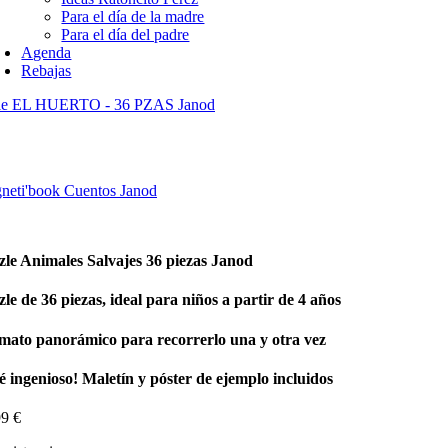
Para el día de la madre
Para el día del padre
Agenda
Rebajas
le EL HUERTO - 36 PZAS Janod
neti'book Cuentos Janod
zle Animales Salvajes 36 piezas Janod
le de 36 piezas, ideal para niños a partir de 4 años
mato panorámico para recorrerlo una y otra vez
é ingenioso! Maletín y póster de ejemplo incluidos
99
€