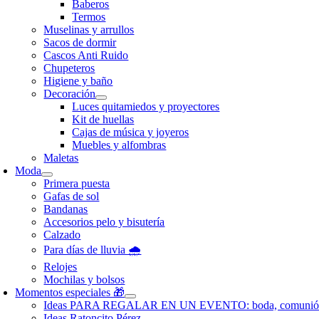
Baberos
Termos
Muselinas y arrullos
Sacos de dormir
Cascos Anti Ruido
Chupeteros
Higiene y baño
Decoración
Luces quitamiedos y proyectores
Kit de huellas
Cajas de música y joyeros
Muebles y alfombras
Maletas
Moda
Primera puesta
Gafas de sol
Bandanas
Accesorios pelo y bisutería
Calzado
Para días de lluvia 🌧️
Relojes
Mochilas y bolsos
Momentos especiales 🎁
Ideas PARA REGALAR EN UN EVENTO: boda, comunió
Ideas Ratoncito Pérez