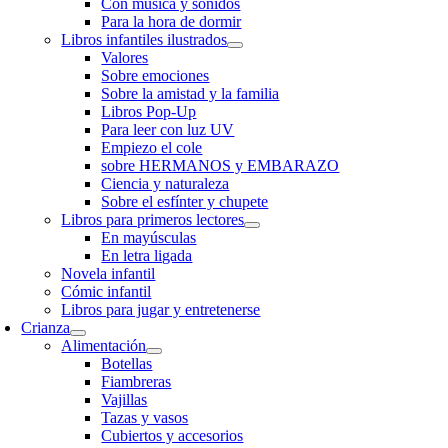
Con música y sonidos
Para la hora de dormir
Libros infantiles ilustrados
Valores
Sobre emociones
Sobre la amistad y la familia
Libros Pop-Up
Para leer con luz UV
Empiezo el cole
sobre HERMANOS y EMBARAZO
Ciencia y naturaleza
Sobre el esfínter y chupete
Libros para primeros lectores
En mayúsculas
En letra ligada
Novela infantil
Cómic infantil
Libros para jugar y entretenerse
Crianza
Alimentación
Botellas
Fiambreras
Vajillas
Tazas y vasos
Cubiertos y accesorios