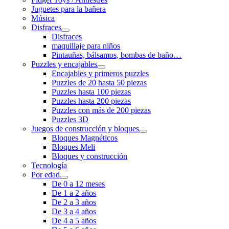
Juguetes para la bañera
Música
Disfraces
Disfraces
maquillaje para niños
Pintauñas, bálsamos, bombas de baño…
Puzzles y encajables
Encajables y primeros puzzles
Puzzles de 20 hasta 50 piezas
Puzzles hasta 100 piezas
Puzzles hasta 200 piezas
Puzzles con más de 200 piezas
Puzzles 3D
Juegos de construcción y bloques
Bloques Magnéticos
Bloques Meli
Bloques y construcción
Tecnología
Por edad
De 0 a 12 meses
De 1 a 2 años
De 2 a 3 años
De 3 a 4 años
De 4 a 5 años