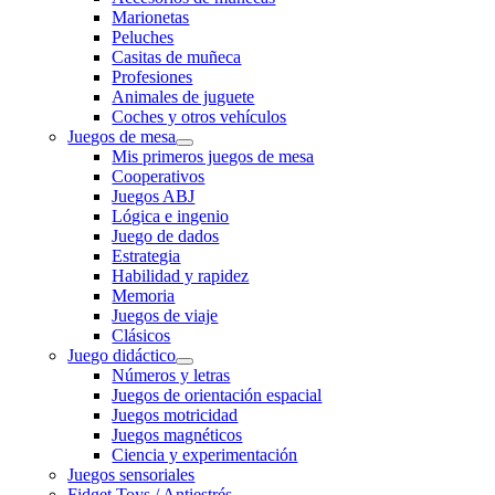
Marionetas
Peluches
Casitas de muñeca
Profesiones
Animales de juguete
Coches y otros vehículos
Juegos de mesa
Mis primeros juegos de mesa
Cooperativos
Juegos ABJ
Lógica e ingenio
Juego de dados
Estrategia
Habilidad y rapidez
Memoria
Juegos de viaje
Clásicos
Juego didáctico
Números y letras
Juegos de orientación espacial
Juegos motricidad
Juegos magnéticos
Ciencia y experimentación
Juegos sensoriales
Fidget Toys / Antiestrés