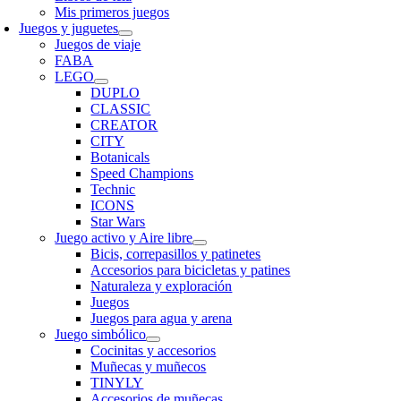
Mis primeros juegos
Juegos y juguetes
Juegos de viaje
FABA
LEGO
DUPLO
CLASSIC
CREATOR
CITY
Botanicals
Speed Champions
Technic
ICONS
Star Wars
Juego activo y Aire libre
Bicis, correpasillos y patinetes
Accesorios para bicicletas y patines
Naturaleza y exploración
Juegos
Juegos para agua y arena
Juego simbólico
Cocinitas y accesorios
Muñecas y muñecos
TINYLY
Accesorios de muñecas