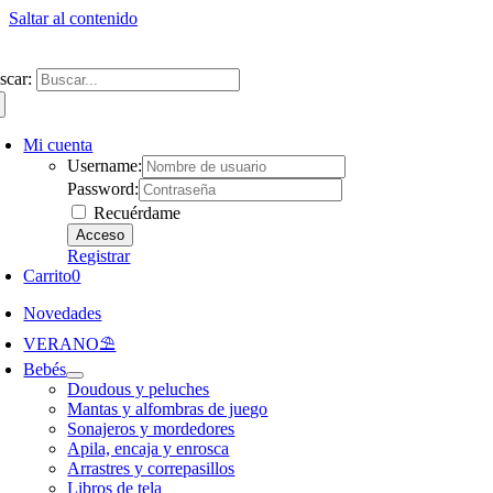
Saltar al contenido
ntate a nuestra newsletter y consigue un 5% de descuento en web
Envíos gra
scar:
Mi cuenta
Username:
Password:
Recuérdame
Registrar
Carrito
0
Novedades
VERANO⛱️​
Bebés
Doudous y peluches
Mantas y alfombras de juego
Sonajeros y mordedores
Apila, encaja y enrosca
Arrastres y correpasillos
Libros de tela