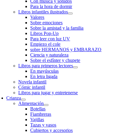
Con música y sonidos
Para la hora de dormir
Libros infantiles ilustrados
Valores
Sobre emociones
Sobre la amistad y la familia
Libros Pop-Up
Para leer con luz UV
Empiezo el cole
sobre HERMANOS y EMBARAZO
Ciencia y naturaleza
Sobre el esfínter y chupete
Libros para primeros lectores
En mayúsculas
En letra ligada
Novela infantil
Cómic infantil
Libros para jugar y entretenerse
Crianza
Alimentación
Botellas
Fiambreras
Vajillas
Tazas y vasos
Cubiertos y accesorios