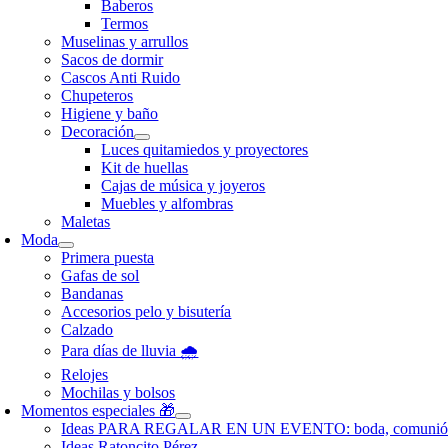
Baberos
Termos
Muselinas y arrullos
Sacos de dormir
Cascos Anti Ruido
Chupeteros
Higiene y baño
Decoración
Luces quitamiedos y proyectores
Kit de huellas
Cajas de música y joyeros
Muebles y alfombras
Maletas
Moda
Primera puesta
Gafas de sol
Bandanas
Accesorios pelo y bisutería
Calzado
Para días de lluvia 🌧️
Relojes
Mochilas y bolsos
Momentos especiales 🎁
Ideas PARA REGALAR EN UN EVENTO: boda, comunió
Ideas Ratoncito Pérez