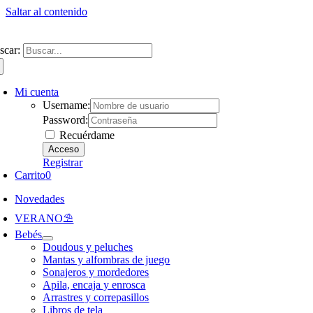
Saltar al contenido
ntate a nuestra newsletter y consigue un 5% de descuento en web
Envíos gra
scar:
Mi cuenta
Username:
Password:
Recuérdame
Registrar
Carrito
0
Novedades
VERANO⛱️​
Bebés
Doudous y peluches
Mantas y alfombras de juego
Sonajeros y mordedores
Apila, encaja y enrosca
Arrastres y correpasillos
Libros de tela