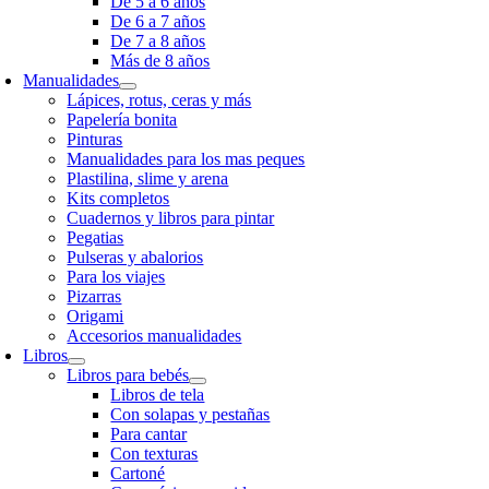
De 5 a 6 años
De 6 a 7 años
De 7 a 8 años
Más de 8 años
Manualidades
Lápices, rotus, ceras y más
Papelería bonita
Pinturas
Manualidades para los mas peques
Plastilina, slime y arena
Kits completos
Cuadernos y libros para pintar
Pegatias
Pulseras y abalorios
Para los viajes
Pizarras
Origami
Accesorios manualidades
Libros
Libros para bebés
Libros de tela
Con solapas y pestañas
Para cantar
Con texturas
Cartoné