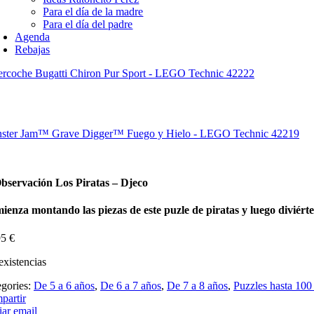
Para el día de la madre
Para el día del padre
Agenda
Rebajas
ercoche Bugatti Chiron Pur Sport - LEGO Technic 42222
ster Jam™ Grave Digger™ Fuego y Hielo - LEGO Technic 42219
Observación Los Piratas – Djeco
ienza montando las piezas de este puzle de piratas y luego diviérte
95
€
existencias
egories:
De 5 a 6 años
,
De 6 a 7 años
,
De 7 a 8 años
,
Puzzles hasta 100
partir
ar email