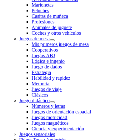
Marionetas
Peluches
Casitas de muñeca
Profesiones
Animales de juguete
Coches y otros vehículos
Juegos de mesa
Mis primeros juegos de mesa
Cooperativos
Juegos ABJ
Lógica e ingenio
Juego de dados
Estrategia
Habilidad y rapidez
Memoria
Juegos de viaje
Clásicos
Juego didáctico
Números y letras
Juegos de orientación espacial
Juegos motricidad
Juegos magnéticos
Ciencia y experimentación
Juegos sensoriales
Fidget Toys / Antiestrés