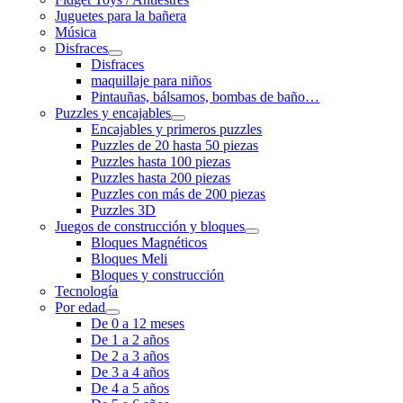
Juguetes para la bañera
Música
Disfraces
Disfraces
maquillaje para niños
Pintauñas, bálsamos, bombas de baño…
Puzzles y encajables
Encajables y primeros puzzles
Puzzles de 20 hasta 50 piezas
Puzzles hasta 100 piezas
Puzzles hasta 200 piezas
Puzzles con más de 200 piezas
Puzzles 3D
Juegos de construcción y bloques
Bloques Magnéticos
Bloques Meli
Bloques y construcción
Tecnología
Por edad
De 0 a 12 meses
De 1 a 2 años
De 2 a 3 años
De 3 a 4 años
De 4 a 5 años