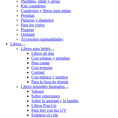
Plastilina, slime y arena
Kits completos
Cuadernos y libros para pintar
Pegatias
Pulseras y abalorios
Para los viajes
Pizarras
Origami
Accesorios manualidades
Libros
Libros para bebés
Libros de tela
Con solapas y pestañas
Para cantar
Con texturas
Cartoné
Con música y sonidos
Para la hora de dormir
Libros infantiles ilustrados
Valores
Sobre emociones
Sobre la amistad y la familia
Libros Pop-Up
Para leer con luz UV
Empiezo el cole