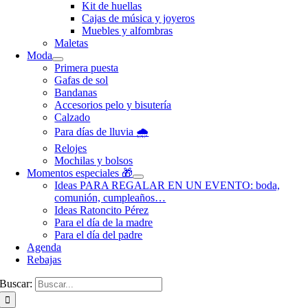
Kit de huellas
Cajas de música y joyeros
Muebles y alfombras
Maletas
Moda
Primera puesta
Gafas de sol
Bandanas
Accesorios pelo y bisutería
Calzado
Para días de lluvia 🌧️
Relojes
Mochilas y bolsos
Momentos especiales 🎁
Ideas PARA REGALAR EN UN EVENTO: boda,
comunión, cumpleaños…
Ideas Ratoncito Pérez
Para el día de la madre
Para el día del padre
Agenda
Rebajas
Buscar: