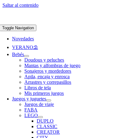
Saltar al contenido
Apúntate a nuestra newsletter y consigue un 5% de descuento en web
Envíos
gratis en pedidos superiores a 65 €
Toggle Navigation
Novedades
VERANO⛱️​
Bebés
Doudous y peluches
Mantas y alfombras de juego
Sonajeros y mordedores
Apila, encaja y enrosca
Arrastres y correpasillos
Libros de tela
Mis primeros juegos
Juegos y juguetes
Juegos de viaje
FABA
LEGO
DUPLO
CLASSIC
CREATOR
CITY