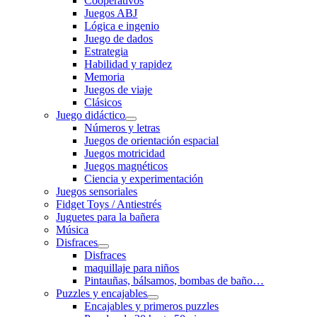
Cooperativos
Juegos ABJ
Lógica e ingenio
Juego de dados
Estrategia
Habilidad y rapidez
Memoria
Juegos de viaje
Clásicos
Juego didáctico
Números y letras
Juegos de orientación espacial
Juegos motricidad
Juegos magnéticos
Ciencia y experimentación
Juegos sensoriales
Fidget Toys / Antiestrés
Juguetes para la bañera
Música
Disfraces
Disfraces
maquillaje para niños
Pintauñas, bálsamos, bombas de baño…
Puzzles y encajables
Encajables y primeros puzzles