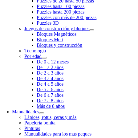
Puzzles de 20 hasta 50 piezas
Puzzles hasta 100 piezas
Puzzles hasta 200 piezas
Puzzles con más de 200 piezas
Puzzles 3D
Juegos de construcción y bloques
Bloques Magnéticos
Bloques Meli
Bloques y construcción
Tecnología
Por edad
De 0 a 12 meses
De 1 a 2 años
De 2 a 3 años
De 3 a 4 años
De 4 a 5 años
De 5 a 6 años
De 6 a 7 años
De 7 a 8 años
Más de 8 años
Manualidades
Lápices, rotus, ceras y más
Papelería bonita
Pinturas
Manualidades para los mas peques