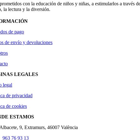
ometidos con la educación de niños y niñas, a estimularlos a través de
, la lectura y la diversión.
FORMACIÓN
dos de pago
os de envío y devoluciones
tros
acto
INAS LEGALES
o legal
ica de privacidad
ica de cookies
NDE ESTAMOS
'Albacete, 9, Extramurs, 46007 València
963 76 93 13