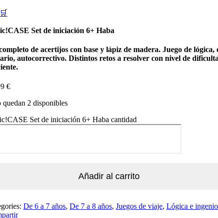
🛒
ic!CASE Set de iniciación 6+ Haba
completo de acertijos con base y lápiz de madera. Juego de lógica, 
tario, autocorrectivo. Distintos retos a resolver con nivel de dificult
iente.
99
€
 quedan 2 disponibles
ic!CASE Set de iniciación 6+ Haba cantidad
Añadir al carrito
egories:
De 6 a 7 años
,
De 7 a 8 años
,
Juegos de viaje
,
Lógica e ingenio
partir