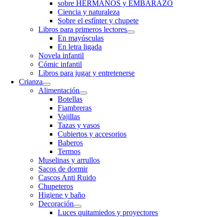
sobre HERMANOS y EMBARAZO
Ciencia y naturaleza
Sobre el esfínter y chupete
Libros para primeros lectores
En mayúsculas
En letra ligada
Novela infantil
Cómic infantil
Libros para jugar y entretenerse
Crianza
Alimentación
Botellas
Fiambreras
Vajillas
Tazas y vasos
Cubiertos y accesorios
Baberos
Termos
Muselinas y arrullos
Sacos de dormir
Cascos Anti Ruido
Chupeteros
Higiene y baño
Decoración
Luces quitamiedos y proyectores