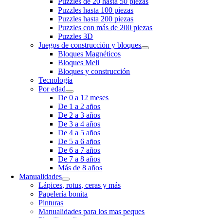
Puzzles de 20 hasta 50 piezas
Puzzles hasta 100 piezas
Puzzles hasta 200 piezas
Puzzles con más de 200 piezas
Puzzles 3D
Juegos de construcción y bloques
Bloques Magnéticos
Bloques Meli
Bloques y construcción
Tecnología
Por edad
De 0 a 12 meses
De 1 a 2 años
De 2 a 3 años
De 3 a 4 años
De 4 a 5 años
De 5 a 6 años
De 6 a 7 años
De 7 a 8 años
Más de 8 años
Manualidades
Lápices, rotus, ceras y más
Papelería bonita
Pinturas
Manualidades para los mas peques