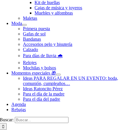
Kit de huellas
Cajas de música y joyeros
Muebles y alfombras
Maletas
Moda
Primera puesta
Gafas de sol
Bandanas
Accesorios pelo y bisutería
Calzado
Para días de lluvia 🌧️
Relojes
Mochilas y bolsos
Momentos especiales 🎁
Ideas PARA REGALAR EN UN EVENTO: boda,
comunión, cumpleaños…
Ideas Ratoncito Pérez
Para el día de la madre
Para el día del padre
Agenda
Rebajas
Buscar: