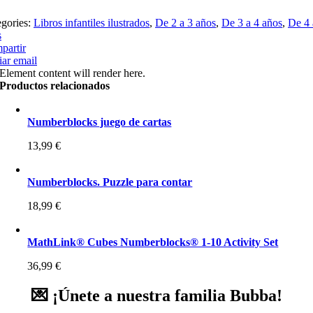
egories:
Libros infantiles ilustrados
,
De 2 a 3 años
,
De 3 a 4 años
,
De 4 
s
partir
ar email
Element content will render here.
Productos relacionados
Numberblocks juego de cartas
13,99
€
Numberblocks. Puzzle para contar
18,99
€
MathLink® Cubes Numberblocks® 1-10 Activity Set
36,99
€
💌 ¡Únete a nuestra familia Bubba!