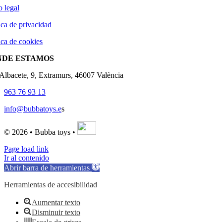
o legal
ica de privacidad
ica de cookies
NDE ESTAMOS
'Albacete, 9, Extramurs, 46007 València
963 76 93 13
info@bubbatoys.e
s
© 2026 • Bubba toys •
Page load link
Ir al contenido
Abrir barra de herramientas
Herramientas de accesibilidad
Aumentar texto
Disminuir texto