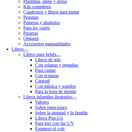
Plastilina, slime y arena
Kits completos
Cuadernos y libros para pintar
Pegatias
Pulseras y abalorios
Para los viajes
Pizarras
Origami
Accesorios manualidades
Libros
Libros para bebés
Libros de tela
Con solapas y pestañas
Para cantar
Con texturas
Cartoné
Con música y sonidos
Para la hora de dormir
Libros infantiles ilustrados
Valores
Sobre emociones
Sobre la amistad y la familia
Libros Pop-Up
Para leer con luz UV
Empiezo el cole