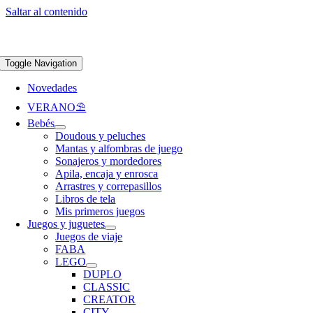
Saltar al contenido
Apúntate a nuestra newsletter y consigue un 5% de descuento en web
Envíos
gratis en pedidos superiores a 65 €
Toggle Navigation
Novedades
VERANO⛱️​
Bebés
Doudous y peluches
Mantas y alfombras de juego
Sonajeros y mordedores
Apila, encaja y enrosca
Arrastres y correpasillos
Libros de tela
Mis primeros juegos
Juegos y juguetes
Juegos de viaje
FABA
LEGO
DUPLO
CLASSIC
CREATOR
CITY