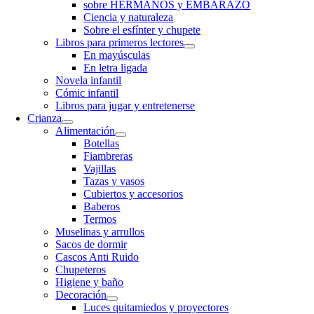
sobre HERMANOS y EMBARAZO
Ciencia y naturaleza
Sobre el esfínter y chupete
Libros para primeros lectores
En mayúsculas
En letra ligada
Novela infantil
Cómic infantil
Libros para jugar y entretenerse
Crianza
Alimentación
Botellas
Fiambreras
Vajillas
Tazas y vasos
Cubiertos y accesorios
Baberos
Termos
Muselinas y arrullos
Sacos de dormir
Cascos Anti Ruido
Chupeteros
Higiene y baño
Decoración
Luces quitamiedos y proyectores