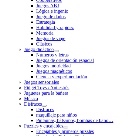
Cooperativos
Juegos ABJ
Lógica e ingenio
Juego de dados
Estrategia
Habilidad y rapidez
Memoria
Juegos de viaje
Clásicos
Juego didáctico
Números y letras
Juegos de orientación espacial
Juegos motricidad
Juegos magnéticos
Ciencia y experimentación
Juegos sensoriales
Fidget Toys / Antiestrés
Juguetes para la bañera
Música
Disfraces
Disfraces
maquillaje para niños
Pintauñas, bálsamos, bombas de baño…
Puzzles y encajables
Encajables y primeros puzzles