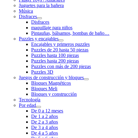
Juguetes para la bañera
Música
Disfraces
Disfraces
maquillaje para niños
Pintauñas, bálsamos, bombas de baño…
Puzzles y encajables
Encajables y primeros puzzles
Puzzles de 20 hasta 50 piezas
Puzzles hasta 100 piezas
Puzzles hasta 200 piezas
Puzzles con más de 200 piezas
Puzzles 3D
Juegos de construcción y bloques
Bloques Magnéticos
Bloques Meli
Bloques y construcción
Tecnología
Por edad
De 0 a 12 meses
De 1 a 2 años
De 2 a 3 años
De 3 a 4 años
De 4 a 5 años