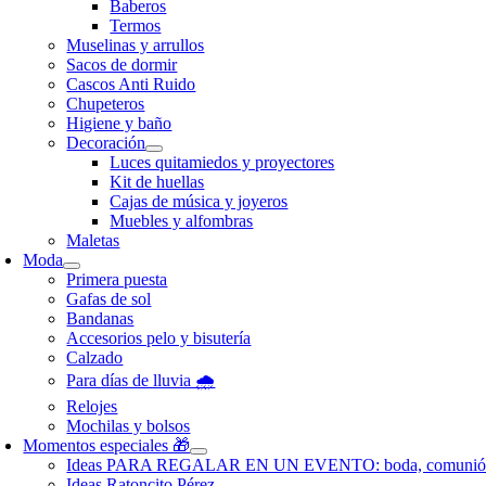
Baberos
Termos
Muselinas y arrullos
Sacos de dormir
Cascos Anti Ruido
Chupeteros
Higiene y baño
Decoración
Luces quitamiedos y proyectores
Kit de huellas
Cajas de música y joyeros
Muebles y alfombras
Maletas
Moda
Primera puesta
Gafas de sol
Bandanas
Accesorios pelo y bisutería
Calzado
Para días de lluvia 🌧️
Relojes
Mochilas y bolsos
Momentos especiales 🎁
Ideas PARA REGALAR EN UN EVENTO: boda, comunió
Ideas Ratoncito Pérez