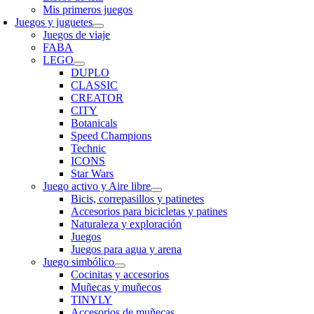
Mis primeros juegos
Juegos y juguetes
Juegos de viaje
FABA
LEGO
DUPLO
CLASSIC
CREATOR
CITY
Botanicals
Speed Champions
Technic
ICONS
Star Wars
Juego activo y Aire libre
Bicis, correpasillos y patinetes
Accesorios para bicicletas y patines
Naturaleza y exploración
Juegos
Juegos para agua y arena
Juego simbólico
Cocinitas y accesorios
Muñecas y muñecos
TINYLY
Accesorios de muñecas