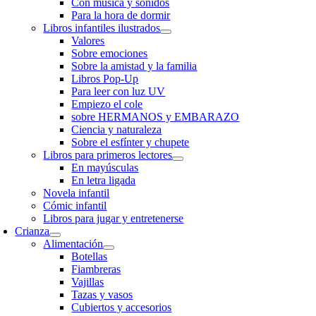
Con música y sonidos
Para la hora de dormir
Libros infantiles ilustrados
Valores
Sobre emociones
Sobre la amistad y la familia
Libros Pop-Up
Para leer con luz UV
Empiezo el cole
sobre HERMANOS y EMBARAZO
Ciencia y naturaleza
Sobre el esfínter y chupete
Libros para primeros lectores
En mayúsculas
En letra ligada
Novela infantil
Cómic infantil
Libros para jugar y entretenerse
Crianza
Alimentación
Botellas
Fiambreras
Vajillas
Tazas y vasos
Cubiertos y accesorios