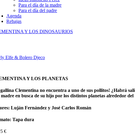
Para el día de la madre
Para el día del padre
Agenda
Rebajas
EMENTINA Y LOS DINOSAURIOS
yly Elfe & Bolero Djeco
EMENTINA Y LOS PLANETAS
 gallina Clementina no encuentra a uno de sus pollitos! ¿Habrá sal
madre en busca de su hijo por los distintos planetas alrededor del 
ores: Luján Fernández y José Carlos Román
mato: Tapa dura
95
€