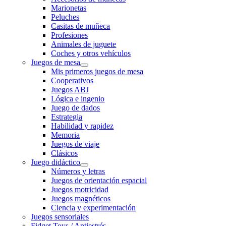
Marionetas
Peluches
Casitas de muñeca
Profesiones
Animales de juguete
Coches y otros vehículos
Juegos de mesa
Mis primeros juegos de mesa
Cooperativos
Juegos ABJ
Lógica e ingenio
Juego de dados
Estrategia
Habilidad y rapidez
Memoria
Juegos de viaje
Clásicos
Juego didáctico
Números y letras
Juegos de orientación espacial
Juegos motricidad
Juegos magnéticos
Ciencia y experimentación
Juegos sensoriales
Fidget Toys / Antiestrés