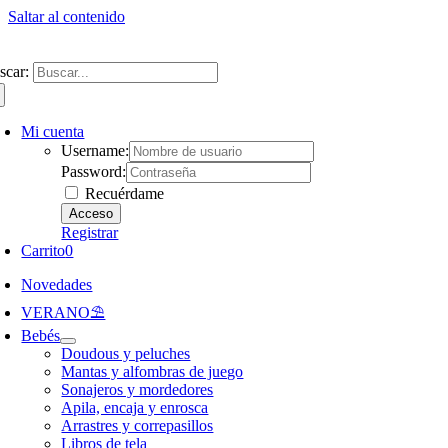
Saltar al contenido
ntate a nuestra newsletter y consigue un 5% de descuento en web
Envíos gra
scar:
Mi cuenta
Username:
Password:
Recuérdame
Registrar
Carrito
0
Novedades
VERANO⛱️​
Bebés
Doudous y peluches
Mantas y alfombras de juego
Sonajeros y mordedores
Apila, encaja y enrosca
Arrastres y correpasillos
Libros de tela