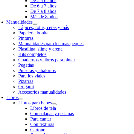
De 5 a 6 años
De 6 a 7 años
De 7 a 8 años
Más de 8 años
Manualidades
Lápices, rotus, ceras y más
Papelería bonita
Pinturas
Manualidades para los mas peques
Plastilina, slime y arena
Kits completos
Cuadernos y libros para pintar
Pegatias
Pulseras y abalorios
Para los viajes
Pizarras
Origami
Accesorios manualidades
Libros
Libros para bebés
Libros de tela
Con solapas y pestañas
Para cantar
Con texturas
Cartoné