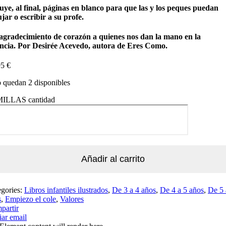
uye, al final, páginas en blanco para que las y los peques puedan
jar o escribir a su profe.
agradecimiento de corazón a quienes nos dan la mano en la
ancia. Por Desirée Acevedo, autora de Eres Como.
95
€
 quedan 2 disponibles
ILLAS cantidad
Añadir al carrito
egories:
Libros infantiles ilustrados
,
De 3 a 4 años
,
De 4 a 5 años
,
De 5 
s
,
Empiezo el cole
,
Valores
partir
ar email