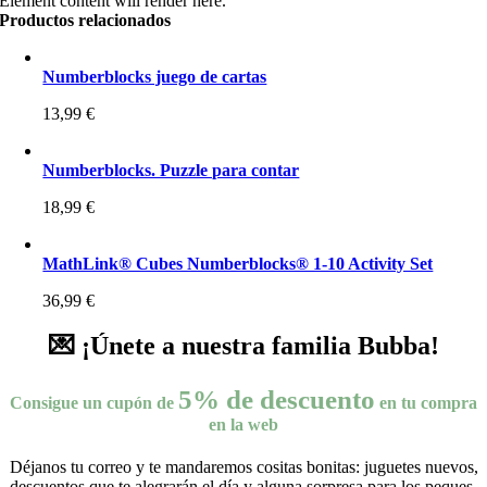
Element content will render here.
Productos relacionados
Numberblocks juego de cartas
13,99
€
Numberblocks. Puzzle para contar
18,99
€
MathLink® Cubes Numberblocks® 1-10 Activity Set
36,99
€
💌 ¡Únete a nuestra familia Bubba!
5% de descuento
Consigue un cupón de
en tu compra
en la web
Déjanos tu correo y te mandaremos cositas bonitas: juguetes nuevos,
descuentos que te alegrarán el día y alguna sorpresa para los peques.