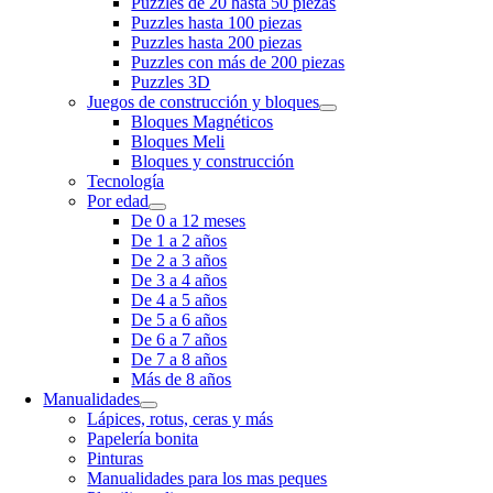
Puzzles de 20 hasta 50 piezas
Puzzles hasta 100 piezas
Puzzles hasta 200 piezas
Puzzles con más de 200 piezas
Puzzles 3D
Juegos de construcción y bloques
Bloques Magnéticos
Bloques Meli
Bloques y construcción
Tecnología
Por edad
De 0 a 12 meses
De 1 a 2 años
De 2 a 3 años
De 3 a 4 años
De 4 a 5 años
De 5 a 6 años
De 6 a 7 años
De 7 a 8 años
Más de 8 años
Manualidades
Lápices, rotus, ceras y más
Papelería bonita
Pinturas
Manualidades para los mas peques