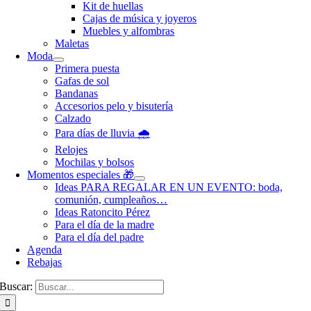
Kit de huellas
Cajas de música y joyeros
Muebles y alfombras
Maletas
Moda
Primera puesta
Gafas de sol
Bandanas
Accesorios pelo y bisutería
Calzado
Para días de lluvia 🌧️
Relojes
Mochilas y bolsos
Momentos especiales 🎁
Ideas PARA REGALAR EN UN EVENTO: boda,
comunión, cumpleaños…
Ideas Ratoncito Pérez
Para el día de la madre
Para el día del padre
Agenda
Rebajas
Buscar: