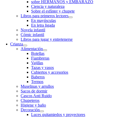
sobre HERMANOS y EMBARAZO
Ciencia y naturaleza
Sobre el esfínter y chupete
Libros para primeros lectores
En mayúsculas
En letra ligada
Novela infantil
Cómic infantil
Libros para jugar y entretenerse
Crianza
Alimentación
Botellas
Fiambreras
Vajillas
Tazas y vasos
Cubiertos y accesorios
Baberos
Termos
Muselinas y arrullos
Sacos de dormir
Cascos Anti Ruido
Chupeteros
Higiene y baño
Decoración
Luces quitamiedos y proyectores