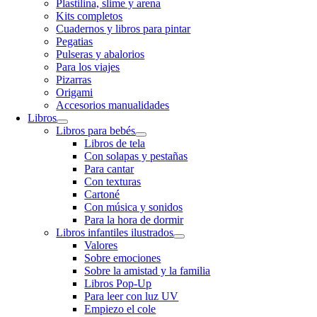
Plastilina, slime y arena
Kits completos
Cuadernos y libros para pintar
Pegatias
Pulseras y abalorios
Para los viajes
Pizarras
Origami
Accesorios manualidades
Libros
Libros para bebés
Libros de tela
Con solapas y pestañas
Para cantar
Con texturas
Cartoné
Con música y sonidos
Para la hora de dormir
Libros infantiles ilustrados
Valores
Sobre emociones
Sobre la amistad y la familia
Libros Pop-Up
Para leer con luz UV
Empiezo el cole