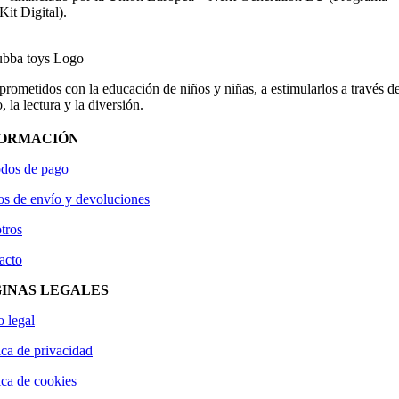
Kit Digital).
ometidos con la educación de niños y niñas, a estimularlos a través de
, la lectura y la diversión.
FORMACIÓN
dos de pago
os de envío y devoluciones
tros
acto
INAS LEGALES
o legal
ica de privacidad
ica de cookies