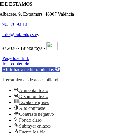
NDE ESTAMOS
'Albacete, 9, Extramurs, 46007 València
963 76 93 13
info@bubbatoys.e
s
© 2026 • Bubba toys •
Page load link
Ir al contenido
Abrir barra de herramientas
Herramientas de accesibilidad
Aumentar texto
Disminuir texto
Escala de grises
Alto contraste
Contraste negativo
Fondo claro
Subrayar enlaces
Fuente legible