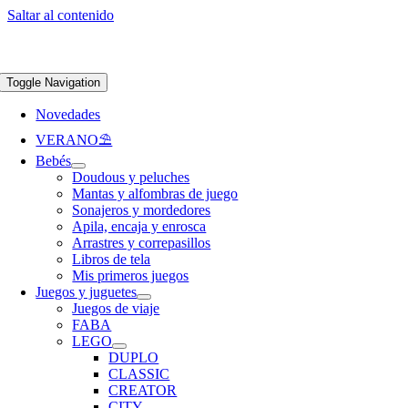
Saltar al contenido
Apúntate a nuestra newsletter y consigue un 5% de descuento en web
Envíos
gratis en pedidos superiores a 65 €
Toggle Navigation
Novedades
VERANO⛱️​
Bebés
Doudous y peluches
Mantas y alfombras de juego
Sonajeros y mordedores
Apila, encaja y enrosca
Arrastres y correpasillos
Libros de tela
Mis primeros juegos
Juegos y juguetes
Juegos de viaje
FABA
LEGO
DUPLO
CLASSIC
CREATOR
CITY