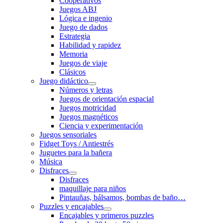
Cooperativos
Juegos ABJ
Lógica e ingenio
Juego de dados
Estrategia
Habilidad y rapidez
Memoria
Juegos de viaje
Clásicos
Juego didáctico
Números y letras
Juegos de orientación espacial
Juegos motricidad
Juegos magnéticos
Ciencia y experimentación
Juegos sensoriales
Fidget Toys / Antiestrés
Juguetes para la bañera
Música
Disfraces
Disfraces
maquillaje para niños
Pintauñas, bálsamos, bombas de baño…
Puzzles y encajables
Encajables y primeros puzzles