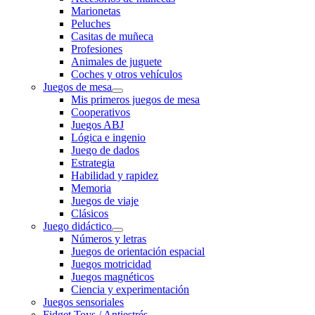
Marionetas
Peluches
Casitas de muñeca
Profesiones
Animales de juguete
Coches y otros vehículos
Juegos de mesa
Mis primeros juegos de mesa
Cooperativos
Juegos ABJ
Lógica e ingenio
Juego de dados
Estrategia
Habilidad y rapidez
Memoria
Juegos de viaje
Clásicos
Juego didáctico
Números y letras
Juegos de orientación espacial
Juegos motricidad
Juegos magnéticos
Ciencia y experimentación
Juegos sensoriales
Fidget Toys / Antiestrés