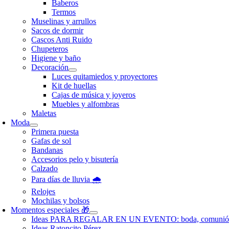
Baberos
Termos
Muselinas y arrullos
Sacos de dormir
Cascos Anti Ruido
Chupeteros
Higiene y baño
Decoración
Luces quitamiedos y proyectores
Kit de huellas
Cajas de música y joyeros
Muebles y alfombras
Maletas
Moda
Primera puesta
Gafas de sol
Bandanas
Accesorios pelo y bisutería
Calzado
Para días de lluvia 🌧️
Relojes
Mochilas y bolsos
Momentos especiales 🎁
Ideas PARA REGALAR EN UN EVENTO: boda, comunió
Ideas Ratoncito Pérez