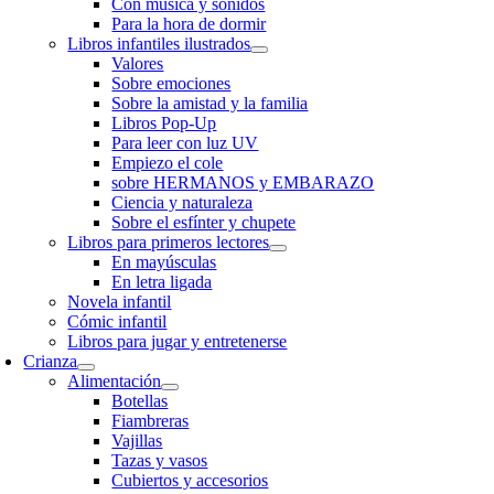
Con música y sonidos
Para la hora de dormir
Libros infantiles ilustrados
Valores
Sobre emociones
Sobre la amistad y la familia
Libros Pop-Up
Para leer con luz UV
Empiezo el cole
sobre HERMANOS y EMBARAZO
Ciencia y naturaleza
Sobre el esfínter y chupete
Libros para primeros lectores
En mayúsculas
En letra ligada
Novela infantil
Cómic infantil
Libros para jugar y entretenerse
Crianza
Alimentación
Botellas
Fiambreras
Vajillas
Tazas y vasos
Cubiertos y accesorios