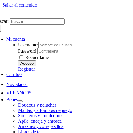
Saltar al contenido
ntate a nuestra newsletter y consigue un 5% de descuento en web
Envíos gra
scar:
Mi cuenta
Username:
Password:
Recuérdame
Registrar
Carrito
0
Novedades
VERANO⛱️​
Bebés
Doudous y peluches
Mantas y alfombras de juego
Sonajeros y mordedores
Apila, encaja y enrosca
Arrastres y correpasillos
Libros de tela