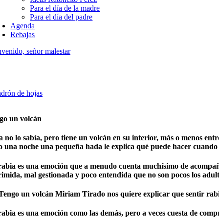
Para el día de la madre
Para el día del padre
Agenda
Rebajas
venido, señor malestar
adrón de hojas
go un volcán
 no lo sabía, pero tiene un volcán en su interior, más o menos entre 
o una noche una pequeña hada le explica qué puede hacer cuando se
rabia es una emoción que a menudo cuenta muchísimo de acompañar. Y 
rimida, mal gestionada y poco entendida que no son pocos los adul
Tengo un volcán Miriam Tirado
nos quiere explicar que sentir ra
rabia es una emoción como las demás, pero a veces cuesta de com