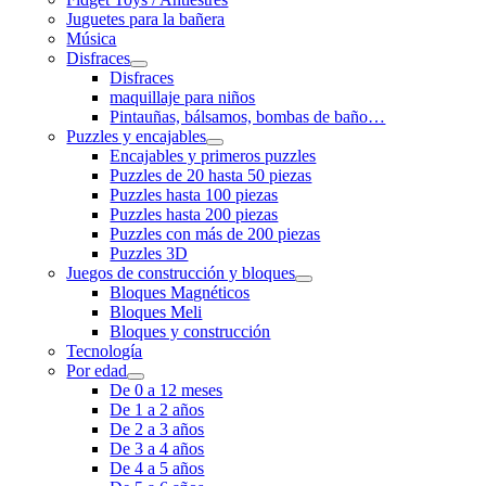
Juguetes para la bañera
Música
Disfraces
Disfraces
maquillaje para niños
Pintauñas, bálsamos, bombas de baño…
Puzzles y encajables
Encajables y primeros puzzles
Puzzles de 20 hasta 50 piezas
Puzzles hasta 100 piezas
Puzzles hasta 200 piezas
Puzzles con más de 200 piezas
Puzzles 3D
Juegos de construcción y bloques
Bloques Magnéticos
Bloques Meli
Bloques y construcción
Tecnología
Por edad
De 0 a 12 meses
De 1 a 2 años
De 2 a 3 años
De 3 a 4 años
De 4 a 5 años