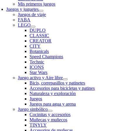
Mis primeros juegos
Juegos y juguetes
Juegos de viaje
FABA
LEGO
DUPLO
CLASSIC
CREATOR
CITY
Botanicals
Speed Champions
Technic
ICONS
Star Wars
Juego activo y Aire libre
Bicis, correpasillos y patinetes
Accesorios para bicicletas y patines
Naturaleza y exploración
Juegos
Juegos para agua y arena
Juego simbólico
Cocinitas y accesorios
Muñecas y muñecos
TINYLY
Accesorios de muñecas