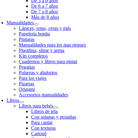
De 5 a 6 años
De 6 a 7 años
De 7 a 8 años
Más de 8 años
Manualidades
Lápices, rotus, ceras y más
Papelería bonita
Pinturas
Manualidades para los mas peques
Plastilina, slime y arena
Kits completos
Cuadernos y libros para pintar
Pegatias
Pulseras y abalorios
Para los viajes
Pizarras
Origami
Accesorios manualidades
Libros
Libros para bebés
Libros de tela
Con solapas y pestañas
Para cantar
Con texturas
Cartoné