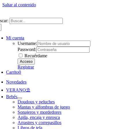
Saltar al contenido
ntate a nuestra newsletter y consigue un 5% de descuento en web
Envíos gra
scar:
Mi cuenta
Username:
Password:
Recuérdame
Registrar
Carrito
0
Novedades
VERANO⛱️​
Bebés
Doudous y peluches
Mantas y alfombras de juego
Sonajeros y mordedores
Apila, encaja y enrosca
Arrastres y correpasillos
Libros de tela