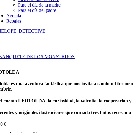
Para el día de la madre
Para el día del padre
Agenda
Rebajas
NELOPE, DETECTIVE
 BANQUETE DE LOS MONSTRUOS
OTOLDA
tolda
es una aventura fantástica que nos invita a caminar librement
cubrir.
el cuento
LEOTOLDA
, la curiosidad, la valentía, la cooperación 
rentes y originales ilustraciones que con solo tres tintas recrean 
00
€