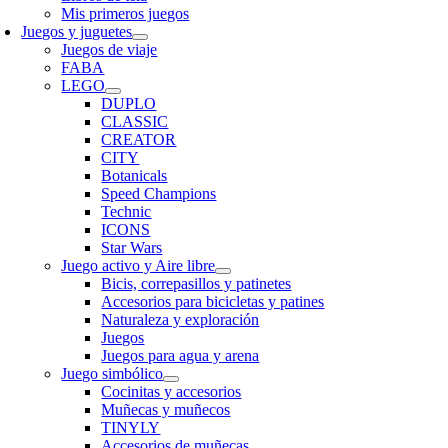
Mis primeros juegos
Juegos y juguetes
Juegos de viaje
FABA
LEGO
DUPLO
CLASSIC
CREATOR
CITY
Botanicals
Speed Champions
Technic
ICONS
Star Wars
Juego activo y Aire libre
Bicis, correpasillos y patinetes
Accesorios para bicicletas y patines
Naturaleza y exploración
Juegos
Juegos para agua y arena
Juego simbólico
Cocinitas y accesorios
Muñecas y muñecos
TINYLY
Accesorios de muñecas