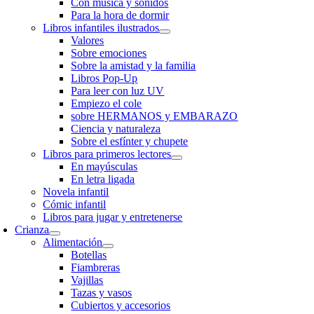
Con música y sonidos
Para la hora de dormir
Libros infantiles ilustrados
Valores
Sobre emociones
Sobre la amistad y la familia
Libros Pop-Up
Para leer con luz UV
Empiezo el cole
sobre HERMANOS y EMBARAZO
Ciencia y naturaleza
Sobre el esfínter y chupete
Libros para primeros lectores
En mayúsculas
En letra ligada
Novela infantil
Cómic infantil
Libros para jugar y entretenerse
Crianza
Alimentación
Botellas
Fiambreras
Vajillas
Tazas y vasos
Cubiertos y accesorios