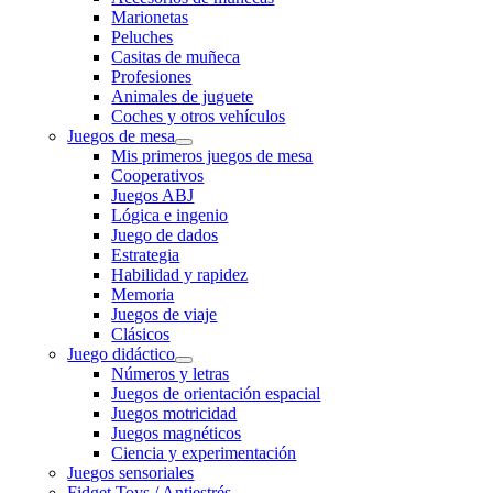
Marionetas
Peluches
Casitas de muñeca
Profesiones
Animales de juguete
Coches y otros vehículos
Juegos de mesa
Mis primeros juegos de mesa
Cooperativos
Juegos ABJ
Lógica e ingenio
Juego de dados
Estrategia
Habilidad y rapidez
Memoria
Juegos de viaje
Clásicos
Juego didáctico
Números y letras
Juegos de orientación espacial
Juegos motricidad
Juegos magnéticos
Ciencia y experimentación
Juegos sensoriales
Fidget Toys / Antiestrés