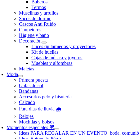
Baberos
Termos
Muselinas y arrullos
Sacos de dormir
Cascos Anti Ruido
Chupeteros
Higiene y baño
Decoración
Luces quitamiedos y proyectores
Kit de huellas
Cajas de música y joyeros
Muebles y alfombras
Maletas
Moda
Primera puesta
Gafas de sol
Bandanas
Accesorios pelo y bisutería
Calzado
Para días de lluvia 🌧️
Relojes
Mochilas y bolsos
Momentos especiales 🎁
Ideas PARA REGALAR EN UN EVENTO: boda, comunió
Ideas Ratoncito Pérez