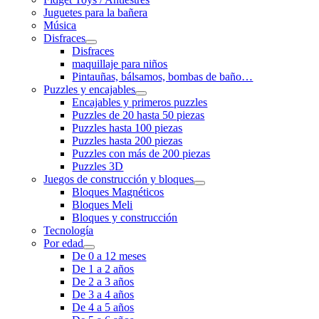
Juguetes para la bañera
Música
Disfraces
Disfraces
maquillaje para niños
Pintauñas, bálsamos, bombas de baño…
Puzzles y encajables
Encajables y primeros puzzles
Puzzles de 20 hasta 50 piezas
Puzzles hasta 100 piezas
Puzzles hasta 200 piezas
Puzzles con más de 200 piezas
Puzzles 3D
Juegos de construcción y bloques
Bloques Magnéticos
Bloques Meli
Bloques y construcción
Tecnología
Por edad
De 0 a 12 meses
De 1 a 2 años
De 2 a 3 años
De 3 a 4 años
De 4 a 5 años