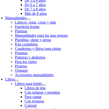
De 5 a 6 años
De 6 a 7 años
De 7 a 8 años
Más de 8 años
Manualidades
Lápices, rotus, ceras y más
Papelería bonita
Pinturas
Manualidades para los mas peques
Plastilina, slime y arena
Kits completos
Cuadernos y libros para pintar
Pegatias
Pulseras y abalorios
Para los viajes
Pizarras
Origami
Accesorios manualidades
Libros
Libros para bebés
Libros de tela
Con solapas y pestañas
Para cantar
Con texturas
Cartoné