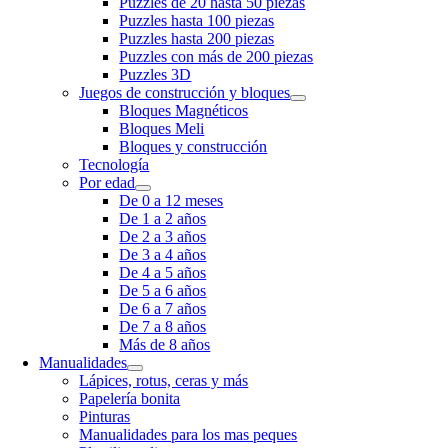
Puzzles de 20 hasta 50 piezas
Puzzles hasta 100 piezas
Puzzles hasta 200 piezas
Puzzles con más de 200 piezas
Puzzles 3D
Juegos de construcción y bloques
Bloques Magnéticos
Bloques Meli
Bloques y construcción
Tecnología
Por edad
De 0 a 12 meses
De 1 a 2 años
De 2 a 3 años
De 3 a 4 años
De 4 a 5 años
De 5 a 6 años
De 6 a 7 años
De 7 a 8 años
Más de 8 años
Manualidades
Lápices, rotus, ceras y más
Papelería bonita
Pinturas
Manualidades para los mas peques