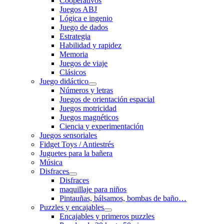
Cooperativos
Juegos ABJ
Lógica e ingenio
Juego de dados
Estrategia
Habilidad y rapidez
Memoria
Juegos de viaje
Clásicos
Juego didáctico
Números y letras
Juegos de orientación espacial
Juegos motricidad
Juegos magnéticos
Ciencia y experimentación
Juegos sensoriales
Fidget Toys / Antiestrés
Juguetes para la bañera
Música
Disfraces
Disfraces
maquillaje para niños
Pintauñas, bálsamos, bombas de baño…
Puzzles y encajables
Encajables y primeros puzzles