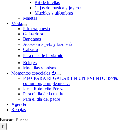
Kit de huellas
Cajas de música y joyeros
Muebles y alfombras
Maletas
Moda
Primera puesta
Gafas de sol
Bandanas
Accesorios pelo y bisutería
Calzado
Para días de lluvia 🌧️
Relojes
Mochilas y bolsos
Momentos especiales 🎁
Ideas PARA REGALAR EN UN EVENTO: boda,
comunión, cumpleaños…
Ideas Ratoncito Pérez
Para el día de la madre
Para el día del padre
Agenda
Rebajas
Buscar: