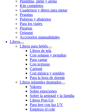
Plastilina, slime y arena
Kits completos
Cuadernos y libros para pintar
Pegatias
Pulseras y abalorios
Para los viajes
Pizarras
Origami
Accesorios manualidades
Libros
Libros para bebés
Libros de tela
Con solapas y pestañas
Para cantar
Con texturas
Cartoné
Con música y sonidos
Para la hora de dormir
Libros infantiles ilustrados
Valores
Sobre emociones
Sobre la amistad y la familia
Libros Pop-Up
Para leer con luz UV
Empiezo el cole