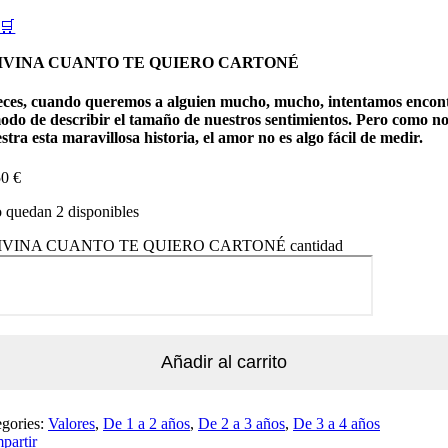
🛒
IVINA CUANTO TE QUIERO CARTONÉ
eces, cuando queremos a alguien mucho, mucho, intentamos encon
modo de describir el tamaño de nuestros sentimientos. Pero como n
tra esta maravillosa historia, el amor no es algo fácil de medir.
50
€
 quedan 2 disponibles
IVINA CUANTO TE QUIERO CARTONÉ cantidad
Añadir al carrito
egories:
Valores
,
De 1 a 2 años
,
De 2 a 3 años
,
De 3 a 4 años
partir