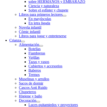
sobre HERMANOS y EMBARAZO
Ciencia y naturaleza
Sobre el esfínter y chupete
Libros para primeros lectores
En mayúsculas
En letra ligada
Novela infantil
Cómic infantil
Libros para jugar y entretenerse
Crianza
Alimentación
Botellas
Fiambreras
Vajillas
Tazas y vasos
Cubiertos y accesorios
Baberos
Termos
Muselinas y arrullos
Sacos de dormir
Cascos Anti Ruido
Chupeteros
Higiene y baño
Decoración
Luces quitamiedos y proyectores