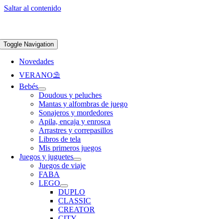
Saltar al contenido
Apúntate a nuestra newsletter y consigue un 5% de descuento en web
Envíos
gratis en pedidos superiores a 65 €
Toggle Navigation
Novedades
VERANO⛱️​
Bebés
Doudous y peluches
Mantas y alfombras de juego
Sonajeros y mordedores
Apila, encaja y enrosca
Arrastres y correpasillos
Libros de tela
Mis primeros juegos
Juegos y juguetes
Juegos de viaje
FABA
LEGO
DUPLO
CLASSIC
CREATOR
CITY