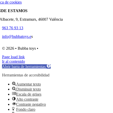
ica de cookies
NDE ESTAMOS
'Albacete, 9, Extramurs, 46007 València
963 76 93 13
info@bubbatoys.e
s
© 2026 • Bubba toys •
Page load link
Ir al contenido
Abrir barra de herramientas
Herramientas de accesibilidad
Aumentar texto
Disminuir texto
Escala de grises
Alto contraste
Contraste negativo
Fondo claro