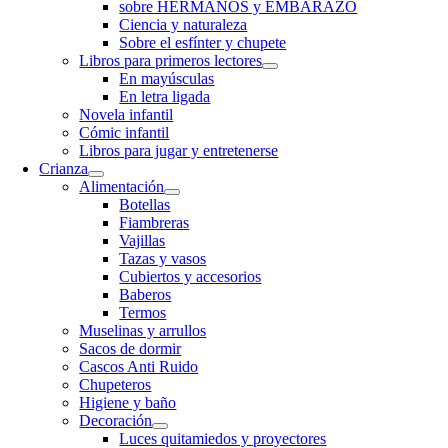
sobre HERMANOS y EMBARAZO
Ciencia y naturaleza
Sobre el esfínter y chupete
Libros para primeros lectores
En mayúsculas
En letra ligada
Novela infantil
Cómic infantil
Libros para jugar y entretenerse
Crianza
Alimentación
Botellas
Fiambreras
Vajillas
Tazas y vasos
Cubiertos y accesorios
Baberos
Termos
Muselinas y arrullos
Sacos de dormir
Cascos Anti Ruido
Chupeteros
Higiene y baño
Decoración
Luces quitamiedos y proyectores