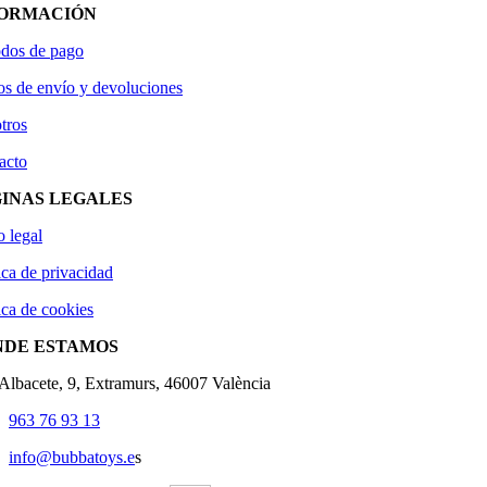
FORMACIÓN
dos de pago
os de envío y devoluciones
tros
acto
INAS LEGALES
o legal
ica de privacidad
ica de cookies
NDE ESTAMOS
'Albacete, 9, Extramurs, 46007 València
963 76 93 13
info@bubbatoys.e
s