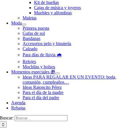
Kit de huellas
Cajas de música y joyeros
Muebles y alfombras
Maletas
Moda
Primera puesta
Gafas de sol
Bandanas
Accesorios pelo y bisutería
Calzado
Para días de lluvia 🌧️
Relojes
Mochilas y bolsos
Momentos especiales 🎁
Ideas PARA REGALAR EN UN EVENTO: boda,
comunión, cumpleaños…
Ideas Ratoncito Pérez
Para el día de la madre
Para el día del padre
Agenda
Rebajas
Buscar: