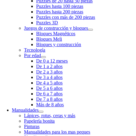
Puzzles de 20 hasta 50 piezas
Puzzles hasta 100 piezas
Puzzles hasta 200 piezas
Puzzles con más de 200 piezas
Puzzles 3D
Juegos de construcción y bloques
Bloques Magnéticos
Bloques Meli
Bloques y construcción
Tecnología
Por edad
De 0 a 12 meses
De 1 a 2 años
De 2 a 3 años
De 3 a 4 años
De 4 a 5 años
De 5 a 6 años
De 6 a 7 años
De 7 a 8 años
Más de 8 años
Manualidades
Lápices, rotus, ceras y más
Papelería bonita
Pinturas
Manualidades para los mas peques