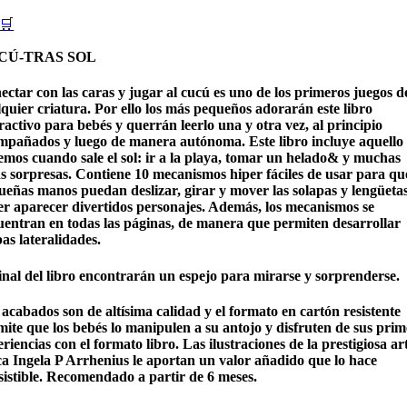
🛒
CÚ-TRAS SOL
ctar con las caras y jugar al cucú es uno de los primeros juegos d
quier criatura. Por ello los más pequeños adorarán este libro
ractivo para bebés y querrán leerlo una y otra vez, al principio
mpañados y luego de manera autónoma. Este libro incluye aquello
emos cuando sale el sol: ir a la playa, tomar un helado& y muchas
as sorpresas. Contiene 10 mecanismos hiper fáciles de usar para que
ueñas manos puedan deslizar, girar y mover las solapas y lengüeta
er aparecer divertidos personajes. Además, los mecanismos se
uentran en todas las páginas, de manera que permiten desarrollar
as lateralidades.
final del libro encontrarán un espejo para mirarse y sorprenderse.
acabados son de altísima calidad y el formato en cartón resistente
mite que los bebés lo manipulen a su antojo y disfruten de sus prim
riencias con el formato libro. Las ilustraciones de la prestigiosa art
ca Ingela P Arrhenius le aportan un valor añadido que lo hace
sistible. Recomendado a partir de 6 meses.