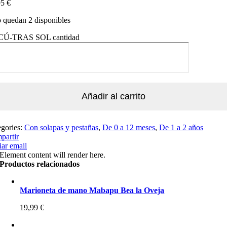
95
€
 quedan 2 disponibles
Ú-TRAS SOL cantidad
Añadir al carrito
egories:
Con solapas y pestañas
,
De 0 a 12 meses
,
De 1 a 2 años
partir
ar email
Element content will render here.
Productos relacionados
Marioneta de mano Mabapu Bea la Oveja
19,99
€