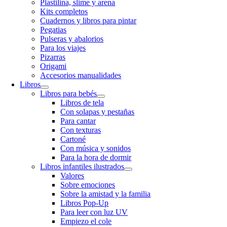
Plastilina, slime y arena
Kits completos
Cuadernos y libros para pintar
Pegatias
Pulseras y abalorios
Para los viajes
Pizarras
Origami
Accesorios manualidades
Libros
Libros para bebés
Libros de tela
Con solapas y pestañas
Para cantar
Con texturas
Cartoné
Con música y sonidos
Para la hora de dormir
Libros infantiles ilustrados
Valores
Sobre emociones
Sobre la amistad y la familia
Libros Pop-Up
Para leer con luz UV
Empiezo el cole