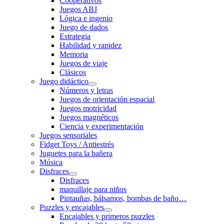
Cooperativos
Juegos ABJ
Lógica e ingenio
Juego de dados
Estrategia
Habilidad y rapidez
Memoria
Juegos de viaje
Clásicos
Juego didáctico
Números y letras
Juegos de orientación espacial
Juegos motricidad
Juegos magnéticos
Ciencia y experimentación
Juegos sensoriales
Fidget Toys / Antiestrés
Juguetes para la bañera
Música
Disfraces
Disfraces
maquillaje para niños
Pintauñas, bálsamos, bombas de baño…
Puzzles y encajables
Encajables y primeros puzzles