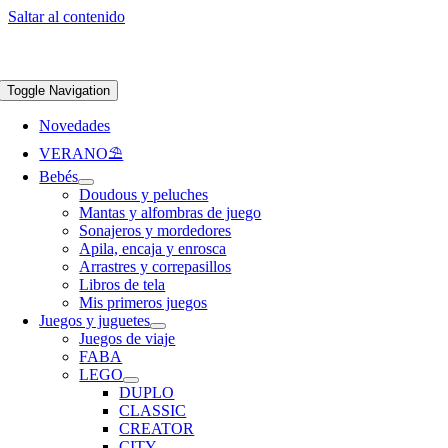
Saltar al contenido
Apúntate a nuestra newsletter y consigue un 5% de descuento en web
Envíos
gratis en pedidos superiores a 65 €
Toggle Navigation
Novedades
VERANO⛱️​
Bebés
Doudous y peluches
Mantas y alfombras de juego
Sonajeros y mordedores
Apila, encaja y enrosca
Arrastres y correpasillos
Libros de tela
Mis primeros juegos
Juegos y juguetes
Juegos de viaje
FABA
LEGO
DUPLO
CLASSIC
CREATOR
CITY