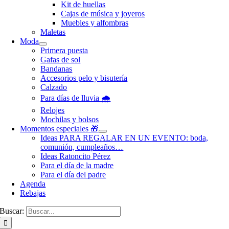
Kit de huellas
Cajas de música y joyeros
Muebles y alfombras
Maletas
Moda
Primera puesta
Gafas de sol
Bandanas
Accesorios pelo y bisutería
Calzado
Para días de lluvia 🌧️
Relojes
Mochilas y bolsos
Momentos especiales 🎁
Ideas PARA REGALAR EN UN EVENTO: boda,
comunión, cumpleaños…
Ideas Ratoncito Pérez
Para el día de la madre
Para el día del padre
Agenda
Rebajas
Buscar: