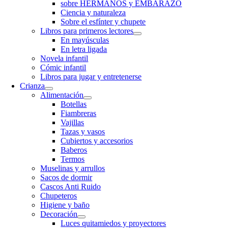
sobre HERMANOS y EMBARAZO
Ciencia y naturaleza
Sobre el esfínter y chupete
Libros para primeros lectores
En mayúsculas
En letra ligada
Novela infantil
Cómic infantil
Libros para jugar y entretenerse
Crianza
Alimentación
Botellas
Fiambreras
Vajillas
Tazas y vasos
Cubiertos y accesorios
Baberos
Termos
Muselinas y arrullos
Sacos de dormir
Cascos Anti Ruido
Chupeteros
Higiene y baño
Decoración
Luces quitamiedos y proyectores