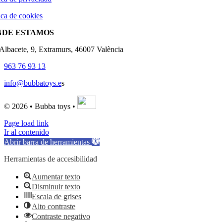
ica de cookies
NDE ESTAMOS
'Albacete, 9, Extramurs, 46007 València
963 76 93 13
info@bubbatoys.e
s
© 2026 • Bubba toys •
Page load link
Ir al contenido
Abrir barra de herramientas
Herramientas de accesibilidad
Aumentar texto
Disminuir texto
Escala de grises
Alto contraste
Contraste negativo