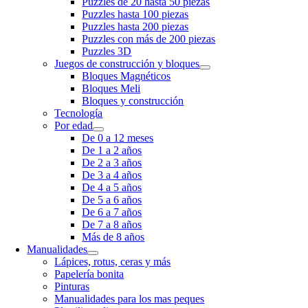
Puzzles de 20 hasta 50 piezas
Puzzles hasta 100 piezas
Puzzles hasta 200 piezas
Puzzles con más de 200 piezas
Puzzles 3D
Juegos de construcción y bloques
Bloques Magnéticos
Bloques Meli
Bloques y construcción
Tecnología
Por edad
De 0 a 12 meses
De 1 a 2 años
De 2 a 3 años
De 3 a 4 años
De 4 a 5 años
De 5 a 6 años
De 6 a 7 años
De 7 a 8 años
Más de 8 años
Manualidades
Lápices, rotus, ceras y más
Papelería bonita
Pinturas
Manualidades para los mas peques