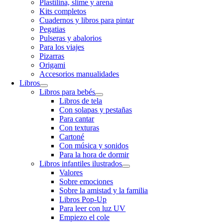
Plastilina, slime y arena
Kits completos
Cuadernos y libros para pintar
Pegatias
Pulseras y abalorios
Para los viajes
Pizarras
Origami
Accesorios manualidades
Libros
Libros para bebés
Libros de tela
Con solapas y pestañas
Para cantar
Con texturas
Cartoné
Con música y sonidos
Para la hora de dormir
Libros infantiles ilustrados
Valores
Sobre emociones
Sobre la amistad y la familia
Libros Pop-Up
Para leer con luz UV
Empiezo el cole