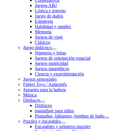
Cooperativos
Juegos ABJ
Lógica e ingenio
Juego de dados
Estrategia
Habilidad y rapidez
Memoria
Juegos de viaje
Clásicos
Juego didáctico
Números y letras
Juegos de orientación espacial
Juegos motricidad
Juegos magnéticos
Ciencia y experimentación
Juegos sensoriales
Fidget Toys / Antiestrés
Juguetes para la bañera
Música
Disfraces
Disfraces
maquillaje para niños
Pintauñas, bálsamos, bombas de baño…
Puzzles y encajables
Encajables y primeros puzzles