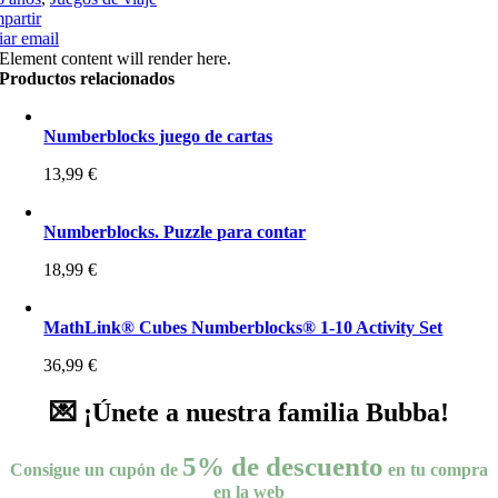
partir
ar email
Element content will render here.
Productos relacionados
Numberblocks juego de cartas
13,99
€
Numberblocks. Puzzle para contar
18,99
€
MathLink® Cubes Numberblocks® 1-10 Activity Set
36,99
€
💌 ¡Únete a nuestra familia Bubba!
5% de descuento
Consigue un cupón de
en tu compra
en la web