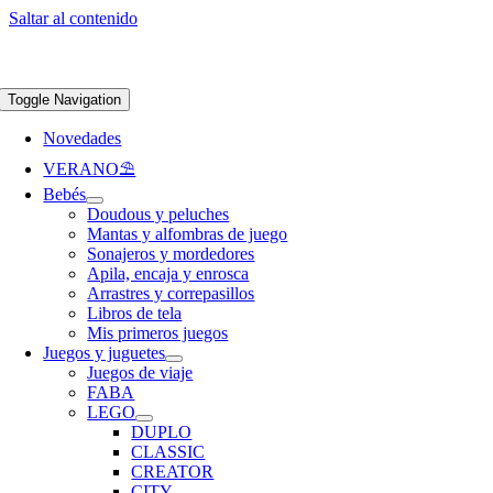
Saltar al contenido
Apúntate a nuestra newsletter y consigue un 5% de descuento en web
Envíos
gratis en pedidos superiores a 65 €
Toggle Navigation
Novedades
VERANO⛱️​
Bebés
Doudous y peluches
Mantas y alfombras de juego
Sonajeros y mordedores
Apila, encaja y enrosca
Arrastres y correpasillos
Libros de tela
Mis primeros juegos
Juegos y juguetes
Juegos de viaje
FABA
LEGO
DUPLO
CLASSIC
CREATOR
CITY