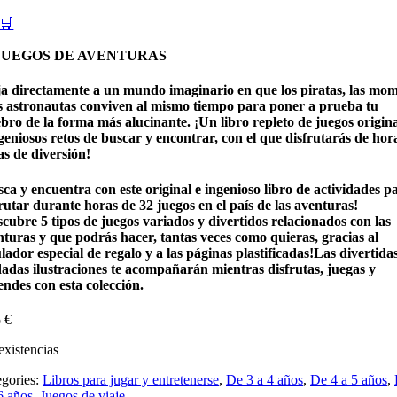
🛒
 JUEGOS DE AVENTURAS
ja directamente a un mundo imaginario en que los piratas, las mom
os astronautas conviven al mismo tiempo para poner a prueba tu
bro de la forma más alucinante. ¡Un libro repleto de juegos origina
geniosos retos de buscar y encontrar, con el que disfrutarás de hor
as de diversión!
ca y encuentra con este original e ingenioso libro de actividades p
rutar durante horas de 32 juegos en el país de las aventuras!
cubre 5 tipos de juegos variados y divertidos relacionados con las
nturas y que podrás hacer, tantas veces como quieras, gracias al
lador especial de regalo y a las páginas plastificadas!Las divertida
dadas ilustraciones te acompañarán mientras disfrutas, juegas y
ndes con esta colección.
5
€
existencias
egories:
Libros para jugar y entretenerse
,
De 3 a 4 años
,
De 4 a 5 años
,
6 años
,
Juegos de viaje