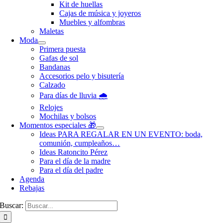
Kit de huellas
Cajas de música y joyeros
Muebles y alfombras
Maletas
Moda
Primera puesta
Gafas de sol
Bandanas
Accesorios pelo y bisutería
Calzado
Para días de lluvia 🌧️
Relojes
Mochilas y bolsos
Momentos especiales 🎁
Ideas PARA REGALAR EN UN EVENTO: boda,
comunión, cumpleaños…
Ideas Ratoncito Pérez
Para el día de la madre
Para el día del padre
Agenda
Rebajas
Buscar: