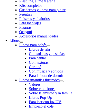
Plastilina, slime y arena
Kits completos
Cuadernos y libros para pintar
Pegatias
Pulseras y abalorios
Para los viajes
Pizarras
Origami
Accesorios manualidades
Libros
Libros para bebés
Libros de tela
Con solapas y pestañas
Para cantar
Con texturas
Cartoné
Con música y sonidos
Para la hora de dormir
Libros infantiles ilustrados
Valores
Sobre emociones
Sobre la amistad y la familia
Libros Pop-Up
Para leer con luz UV
Empiezo el cole