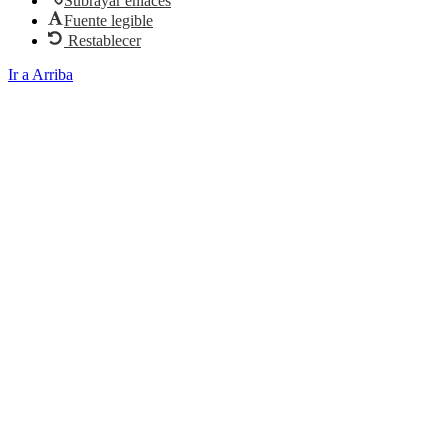
Subrayar enlaces
Fuente legible
Restablecer
Ir a Arriba