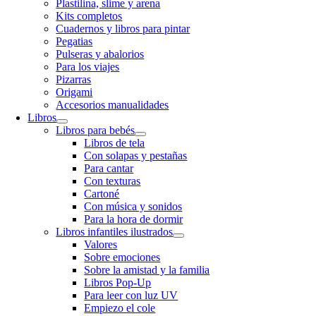
Plastilina, slime y arena
Kits completos
Cuadernos y libros para pintar
Pegatias
Pulseras y abalorios
Para los viajes
Pizarras
Origami
Accesorios manualidades
Libros
Libros para bebés
Libros de tela
Con solapas y pestañas
Para cantar
Con texturas
Cartoné
Con música y sonidos
Para la hora de dormir
Libros infantiles ilustrados
Valores
Sobre emociones
Sobre la amistad y la familia
Libros Pop-Up
Para leer con luz UV
Empiezo el cole