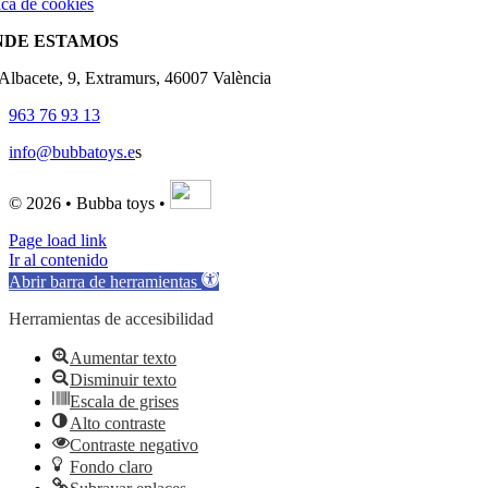
ica de cookies
NDE ESTAMOS
'Albacete, 9, Extramurs, 46007 València
963 76 93 13
info@bubbatoys.e
s
© 2026 • Bubba toys •
Page load link
Ir al contenido
Abrir barra de herramientas
Herramientas de accesibilidad
Aumentar texto
Disminuir texto
Escala de grises
Alto contraste
Contraste negativo
Fondo claro