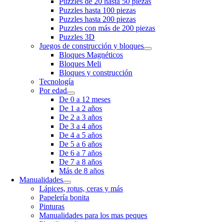
Puzzles de 20 hasta 50 piezas
Puzzles hasta 100 piezas
Puzzles hasta 200 piezas
Puzzles con más de 200 piezas
Puzzles 3D
Juegos de construcción y bloques
Bloques Magnéticos
Bloques Meli
Bloques y construcción
Tecnología
Por edad
De 0 a 12 meses
De 1 a 2 años
De 2 a 3 años
De 3 a 4 años
De 4 a 5 años
De 5 a 6 años
De 6 a 7 años
De 7 a 8 años
Más de 8 años
Manualidades
Lápices, rotus, ceras y más
Papelería bonita
Pinturas
Manualidades para los mas peques