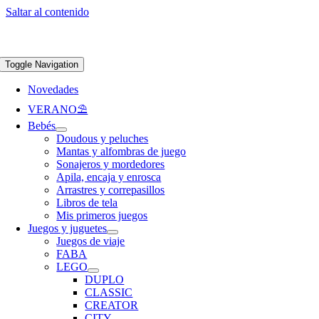
Saltar al contenido
Apúntate a nuestra newsletter y consigue un 5% de descuento en web
Envíos
gratis en pedidos superiores a 65 €
Toggle Navigation
Novedades
VERANO⛱️​
Bebés
Doudous y peluches
Mantas y alfombras de juego
Sonajeros y mordedores
Apila, encaja y enrosca
Arrastres y correpasillos
Libros de tela
Mis primeros juegos
Juegos y juguetes
Juegos de viaje
FABA
LEGO
DUPLO
CLASSIC
CREATOR
CITY