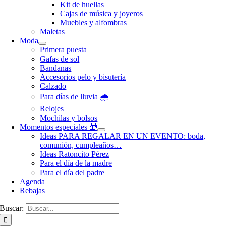
Kit de huellas
Cajas de música y joyeros
Muebles y alfombras
Maletas
Moda
Primera puesta
Gafas de sol
Bandanas
Accesorios pelo y bisutería
Calzado
Para días de lluvia 🌧️
Relojes
Mochilas y bolsos
Momentos especiales 🎁
Ideas PARA REGALAR EN UN EVENTO: boda,
comunión, cumpleaños…
Ideas Ratoncito Pérez
Para el día de la madre
Para el día del padre
Agenda
Rebajas
Buscar: