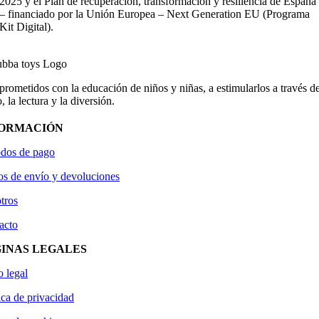
2025 y el Plan de recuperación, transformación y resiliencia de España
– financiado por la Unión Europea – Next Generation EU (Programa
Kit Digital).
ometidos con la educación de niños y niñas, a estimularlos a través de
, la lectura y la diversión.
FORMACIÓN
dos de pago
os de envío y devoluciones
tros
acto
INAS LEGALES
o legal
ica de privacidad