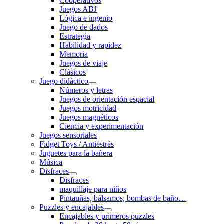
Cooperativos
Juegos ABJ
Lógica e ingenio
Juego de dados
Estrategia
Habilidad y rapidez
Memoria
Juegos de viaje
Clásicos
Juego didáctico
Números y letras
Juegos de orientación espacial
Juegos motricidad
Juegos magnéticos
Ciencia y experimentación
Juegos sensoriales
Fidget Toys / Antiestrés
Juguetes para la bañera
Música
Disfraces
Disfraces
maquillaje para niños
Pintauñas, bálsamos, bombas de baño…
Puzzles y encajables
Encajables y primeros puzzles