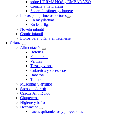
sobre HERMANOS y EMBARAZO
Ciencia y naturaleza
Sobre el esfínter y chupete
Libros para primeros lectores
En mayúsculas
En letra ligada
Novela infantil
Cómic infantil
Libros para jugar y entretenerse
Crianza
Alimentación
Botellas
Fiambreras
Vajillas
Tazas y vasos
Cubiertos y accesorios
Baberos
Termos
Muselinas y arrullos
Sacos de dormir
Cascos Anti Ruido
Chupeteros
Higiene y baño
Decoración
Luces quitamiedos y proyectores