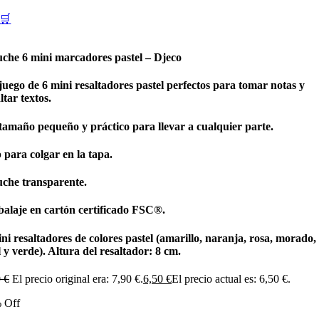
🛒
uche 6 mini marcadores pastel – Djeco
juego de 6 mini resaltadores pastel perfectos para tomar notas y
ltar textos.
tamaño pequeño y práctico para llevar a cualquier parte.
 para colgar en la tapa.
uche transparente.
alaje en cartón certificado FSC®.
ni resaltadores de colores pastel (amarillo, naranja, rosa, morado,
 y verde). Altura del resaltador: 8 cm.
0
€
El precio original era: 7,90 €.
6,50
€
El precio actual es: 6,50 €.
 Off