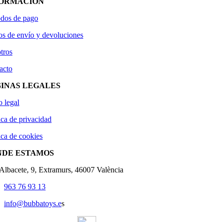
FORMACIÓN
dos de pago
os de envío y devoluciones
tros
acto
INAS LEGALES
o legal
ica de privacidad
ica de cookies
NDE ESTAMOS
'Albacete, 9, Extramurs, 46007 València
963 76 93 13
info@bubbatoys.e
s