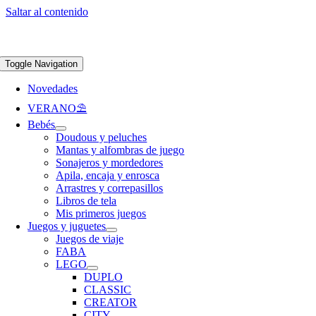
Saltar al contenido
Apúntate a nuestra newsletter y consigue un 5% de descuento en web
Envíos
gratis en pedidos superiores a 65 €
Toggle Navigation
Novedades
VERANO⛱️​
Bebés
Doudous y peluches
Mantas y alfombras de juego
Sonajeros y mordedores
Apila, encaja y enrosca
Arrastres y correpasillos
Libros de tela
Mis primeros juegos
Juegos y juguetes
Juegos de viaje
FABA
LEGO
DUPLO
CLASSIC
CREATOR
CITY