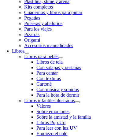
Plastilina, slime y arena
Kits completos
Cuadernos y libros para pintar
Pegatias
Pulseras y abalorios
Para los viajes
Pizarras
Origami
Accesorios manualidades
Libros
Libros para bebés
Libros de tela
Con solapas y pestañas
Para cantar
Con texturas
Cartoné
Con música y sonidos
Para la hora de dormir
Libros infantiles ilustrados
Valores
Sobre emociones
Sobre la amistad y la familia
Libros Pop-Up
Para leer con luz UV
Empiezo el cole