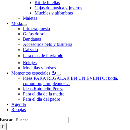
Kit de huellas
Cajas de música y joyeros
Muebles y alfombras
Maletas
Moda
Primera puesta
Gafas de sol
Bandanas
Accesorios pelo y bisutería
Calzado
Para días de lluvia 🌧️
Relojes
Mochilas y bolsos
Momentos especiales 🎁
Ideas PARA REGALAR EN UN EVENTO: boda,
comunión, cumpleaños…
Ideas Ratoncito Pérez
Para el día de la madre
Para el día del padre
Agenda
Rebajas
Buscar: