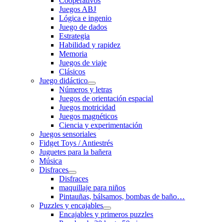
Cooperativos
Juegos ABJ
Lógica e ingenio
Juego de dados
Estrategia
Habilidad y rapidez
Memoria
Juegos de viaje
Clásicos
Juego didáctico
Números y letras
Juegos de orientación espacial
Juegos motricidad
Juegos magnéticos
Ciencia y experimentación
Juegos sensoriales
Fidget Toys / Antiestrés
Juguetes para la bañera
Música
Disfraces
Disfraces
maquillaje para niños
Pintauñas, bálsamos, bombas de baño…
Puzzles y encajables
Encajables y primeros puzzles