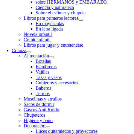
sobre HERMANOS y EMBARAZO
Ciencia y naturaleza
Sobre el esfínter y chupete
Libros para primeros lectores
En mayúsculas
En letra ligada
Novela infantil
Cómic infantil
Libros para jugar y entretenerse
Crianza
Alimentación
Botellas
Fiambreras
Vajillas
Tazas y vasos
Cubiertos y accesorios
Baberos
Termos
Muselinas y arrullos
Sacos de dormir
Cascos Anti Ruido
Chupeteros
Higiene y baño
Decoración
Luces quitamiedos y proyectores