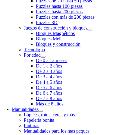
Puzzles de 20 hasta 50 piezas
Puzzles hasta 100 piezas
Puzzles hasta 200 piezas
Puzzles con más de 200 piezas
Puzzles 3D
Juegos de construcción y bloques
Bloques Magnéticos
Bloques Meli
Bloques y construcción
Tecnología
Por edad
De 0 a 12 meses
De 1 a 2 años
De 2 a 3 años
De 3 a 4 años
De 4 a 5 años
De 5 a 6 años
De 6 a 7 años
De 7 a 8 años
Más de 8 años
Manualidades
Lápices, rotus, ceras y más
Papelería bonita
Pinturas
Manualidades para los mas peques