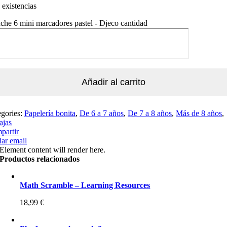
existencias
che 6 mini marcadores pastel - Djeco cantidad
Añadir al carrito
egories:
Papelería bonita
,
De 6 a 7 años
,
De 7 a 8 años
,
Más de 8 años
,
ajas
partir
ar email
Element content will render here.
Productos relacionados
Math Scramble – Learning Resources
18,99
€