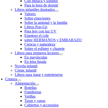
Con música y sonidos
Para la hora de dormir
Libros infantiles ilustrados
Valores
Sobre emociones
Sobre la amistad y la familia
Libros Pop-Up
Para leer con luz UV
Empiezo el cole
sobre HERMANOS y EMBARAZO
Ciencia y naturaleza
Sobre el esfínter y chupete
Libros para primeros lectores
En mayúsculas
En letra ligada
Novela infantil
Cómic infantil
Libros para jugar y entretenerse
Crianza
Alimentación
Botellas
Fiambreras
Vajillas
Tazas y vasos
Cubiertos y accesorios