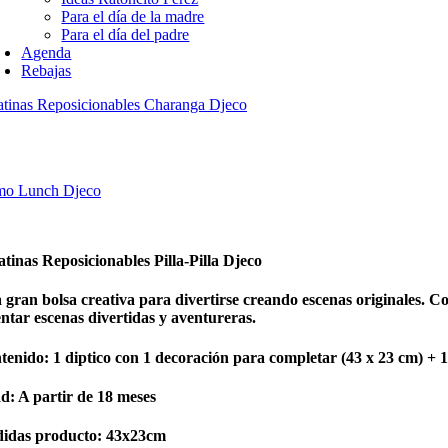
Para el día de la madre
Para el día del padre
Agenda
Rebajas
atinas Reposicionables Charanga Djeco
o Lunch Djeco
tinas Reposicionables Pilla-Pilla Djeco
 gran bolsa creativa para divertirse creando escenas originales. Co
ntar escenas divertidas y aventureras.
tenido: 1 diptico con 1 decoración para completar (43 x 23 cm) + 14
d: A partir de 18 meses
idas producto: 43x23cm