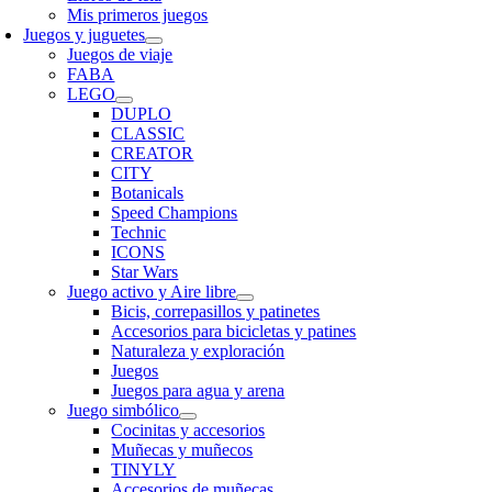
Mis primeros juegos
Juegos y juguetes
Juegos de viaje
FABA
LEGO
DUPLO
CLASSIC
CREATOR
CITY
Botanicals
Speed Champions
Technic
ICONS
Star Wars
Juego activo y Aire libre
Bicis, correpasillos y patinetes
Accesorios para bicicletas y patines
Naturaleza y exploración
Juegos
Juegos para agua y arena
Juego simbólico
Cocinitas y accesorios
Muñecas y muñecos
TINYLY
Accesorios de muñecas