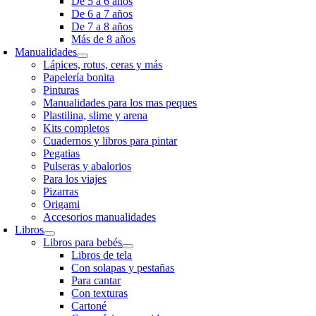
De 5 a 6 años
De 6 a 7 años
De 7 a 8 años
Más de 8 años
Manualidades
Lápices, rotus, ceras y más
Papelería bonita
Pinturas
Manualidades para los mas peques
Plastilina, slime y arena
Kits completos
Cuadernos y libros para pintar
Pegatias
Pulseras y abalorios
Para los viajes
Pizarras
Origami
Accesorios manualidades
Libros
Libros para bebés
Libros de tela
Con solapas y pestañas
Para cantar
Con texturas
Cartoné