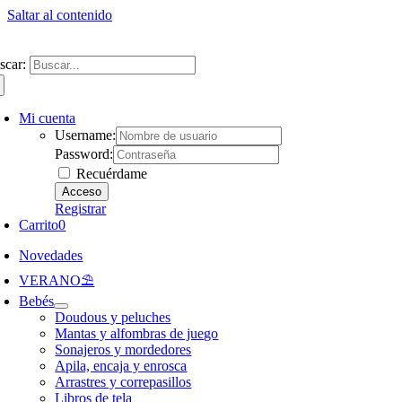
Saltar al contenido
ntate a nuestra newsletter y consigue un 5% de descuento en web
Envíos gra
scar:
Mi cuenta
Username:
Password:
Recuérdame
Registrar
Carrito
0
Novedades
VERANO⛱️​
Bebés
Doudous y peluches
Mantas y alfombras de juego
Sonajeros y mordedores
Apila, encaja y enrosca
Arrastres y correpasillos
Libros de tela