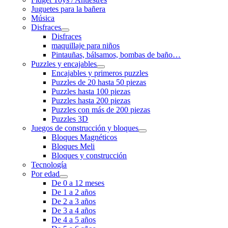
Juguetes para la bañera
Música
Disfraces
Disfraces
maquillaje para niños
Pintauñas, bálsamos, bombas de baño…
Puzzles y encajables
Encajables y primeros puzzles
Puzzles de 20 hasta 50 piezas
Puzzles hasta 100 piezas
Puzzles hasta 200 piezas
Puzzles con más de 200 piezas
Puzzles 3D
Juegos de construcción y bloques
Bloques Magnéticos
Bloques Meli
Bloques y construcción
Tecnología
Por edad
De 0 a 12 meses
De 1 a 2 años
De 2 a 3 años
De 3 a 4 años
De 4 a 5 años