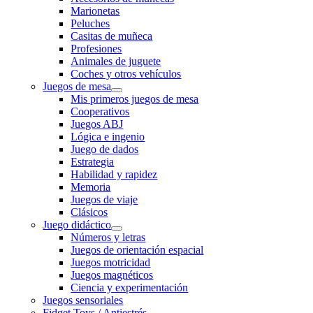
Marionetas
Peluches
Casitas de muñeca
Profesiones
Animales de juguete
Coches y otros vehículos
Juegos de mesa
Mis primeros juegos de mesa
Cooperativos
Juegos ABJ
Lógica e ingenio
Juego de dados
Estrategia
Habilidad y rapidez
Memoria
Juegos de viaje
Clásicos
Juego didáctico
Números y letras
Juegos de orientación espacial
Juegos motricidad
Juegos magnéticos
Ciencia y experimentación
Juegos sensoriales
Fidget Toys / Antiestrés