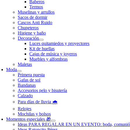
Baberos
Termos
Muselinas y arrullos
Sacos de dormir
Cascos Anti Ruido
Chupeteros
Higiene y baño
Decoración
Luces quitamiedos y proyectores
Kit de huellas
Cajas de música y joyeros
Muebles y alfombras
Maletas
Moda
Primera puesta
Gafas de sol
Bandanas
Accesorios pelo y bisutería
Calzado
Para días de lluvia 🌧️
Relojes
Mochilas y bolsos
Momentos especiales 🎁
Ideas PARA REGALAR EN UN EVENTO: boda, comunió
Ideas Ratoncito Pérez