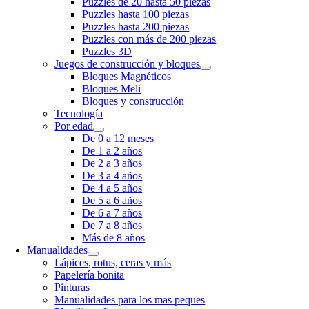
Puzzles de 20 hasta 50 piezas
Puzzles hasta 100 piezas
Puzzles hasta 200 piezas
Puzzles con más de 200 piezas
Puzzles 3D
Juegos de construcción y bloques
Bloques Magnéticos
Bloques Meli
Bloques y construcción
Tecnología
Por edad
De 0 a 12 meses
De 1 a 2 años
De 2 a 3 años
De 3 a 4 años
De 4 a 5 años
De 5 a 6 años
De 6 a 7 años
De 7 a 8 años
Más de 8 años
Manualidades
Lápices, rotus, ceras y más
Papelería bonita
Pinturas
Manualidades para los mas peques