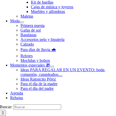
Kit de huellas
Cajas de música y joyeros
Muebles y alfombras
Maletas
Moda
Primera puesta
Gafas de sol
Bandanas
Accesorios pelo y bisutería
Calzado
Para días de lluvia 🌧️
Relojes
Mochilas y bolsos
Momentos especiales 🎁
Ideas PARA REGALAR EN UN EVENTO: boda,
comunión, cumpleaños…
Ideas Ratoncito Pérez
Para el día de la madre
Para el día del padre
Agenda
Rebajas
Buscar: