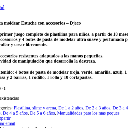
🛒
ta moldear Estuche con accesorios – Djeco
rimer juego completo de plastilina para niños, a partir de 18 mese
accesorios y 4 botes de pasta de modelar ultra suave y perfumada 
ullar y crear libremente.
accesorios resistentes adaptados a las manos pequeñas.
ividad de manipulación que desarrolla la destreza.
enido: 4 botes de pasta de modelar (roja, verde, amarilla, azul), 1
sa y 2 barras, 1 rodillo, 1 rollo y 10 cortapastas.
90
€
existencias
egories:
Plastilina, slime y arena
,
De 1 a 2 años
,
De 2 a 3 años
,
De 3 a 4
s
,
De 4 a 5 años
,
De 5 a 6 años
,
Manualidades para los mas peques
partir
ar email