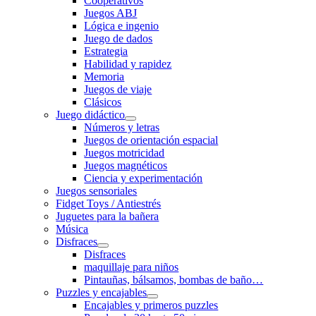
Cooperativos
Juegos ABJ
Lógica e ingenio
Juego de dados
Estrategia
Habilidad y rapidez
Memoria
Juegos de viaje
Clásicos
Juego didáctico
Números y letras
Juegos de orientación espacial
Juegos motricidad
Juegos magnéticos
Ciencia y experimentación
Juegos sensoriales
Fidget Toys / Antiestrés
Juguetes para la bañera
Música
Disfraces
Disfraces
maquillaje para niños
Pintauñas, bálsamos, bombas de baño…
Puzzles y encajables
Encajables y primeros puzzles