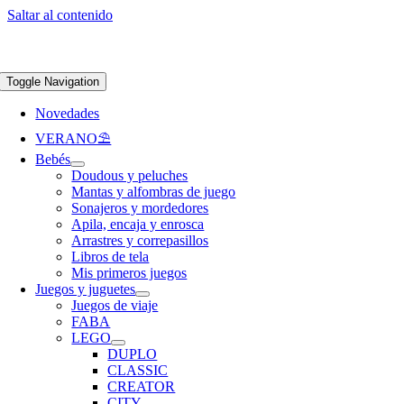
Saltar al contenido
Apúntate a nuestra newsletter y consigue un 5% de descuento en web
Envíos
gratis en pedidos superiores a 65 €
Toggle Navigation
Novedades
VERANO⛱️​
Bebés
Doudous y peluches
Mantas y alfombras de juego
Sonajeros y mordedores
Apila, encaja y enrosca
Arrastres y correpasillos
Libros de tela
Mis primeros juegos
Juegos y juguetes
Juegos de viaje
FABA
LEGO
DUPLO
CLASSIC
CREATOR
CITY