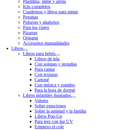
Plastilina, slime y arena
Kits completos
Cuadernos y libros para pintar
Pegatias
Pulseras y abalorios
Para los viajes
Pizarras
Origami
Accesorios manualidades
Libros
Libros para bebés
Libros de tela
Con solapas y pestañas
Para cantar
Con texturas
Cartoné
Con música y sonidos
Para la hora de dormir
Libros infantiles ilustrados
Valores
Sobre emociones
Sobre la amistad y la familia
Libros Pop-Up
Para leer con luz UV
Empiezo el cole