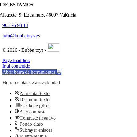
NDE ESTAMOS
'Albacete, 9, Extramurs, 46007 València
963 76 93 13
info@bubbatoys.e
s
© 2026 • Bubba toys •
Page load link
Ir al contenido
Abrir barra de herramientas
Herramientas de accesibilidad
Aumentar texto
Disminuir texto
Escala de grises
Alto contraste
Contraste negativo
Fondo claro
Subrayar enlaces
Fuente legible