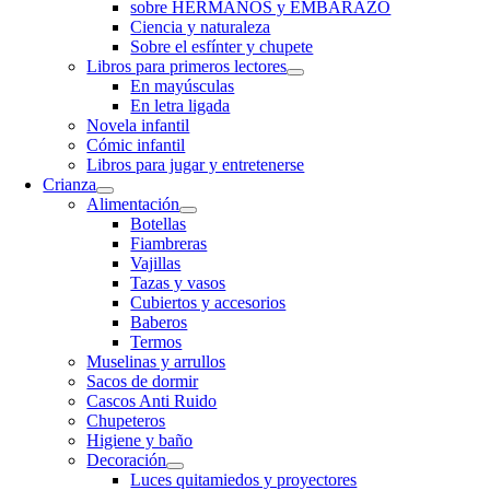
sobre HERMANOS y EMBARAZO
Ciencia y naturaleza
Sobre el esfínter y chupete
Libros para primeros lectores
En mayúsculas
En letra ligada
Novela infantil
Cómic infantil
Libros para jugar y entretenerse
Crianza
Alimentación
Botellas
Fiambreras
Vajillas
Tazas y vasos
Cubiertos y accesorios
Baberos
Termos
Muselinas y arrullos
Sacos de dormir
Cascos Anti Ruido
Chupeteros
Higiene y baño
Decoración
Luces quitamiedos y proyectores