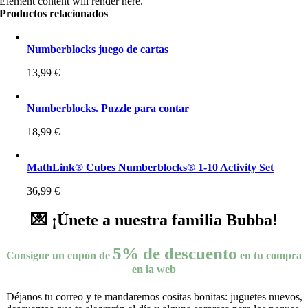
Element content will render here.
Productos relacionados
Numberblocks juego de cartas
13,99
€
Numberblocks. Puzzle para contar
18,99
€
MathLink® Cubes Numberblocks® 1-10 Activity Set
36,99
€
💌 ¡Únete a nuestra familia Bubba!
5% de descuento
Consigue un cupón de
en tu compra
en la web
Déjanos tu correo y te mandaremos cositas bonitas: juguetes nuevos,