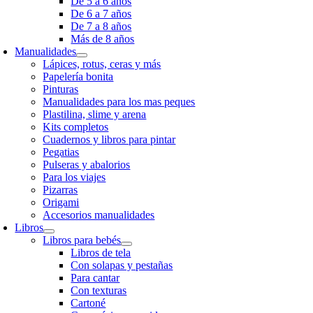
De 5 a 6 años
De 6 a 7 años
De 7 a 8 años
Más de 8 años
Manualidades
Lápices, rotus, ceras y más
Papelería bonita
Pinturas
Manualidades para los mas peques
Plastilina, slime y arena
Kits completos
Cuadernos y libros para pintar
Pegatias
Pulseras y abalorios
Para los viajes
Pizarras
Origami
Accesorios manualidades
Libros
Libros para bebés
Libros de tela
Con solapas y pestañas
Para cantar
Con texturas
Cartoné