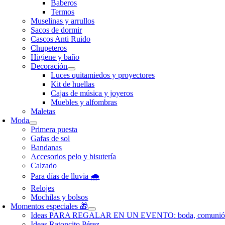
Baberos
Termos
Muselinas y arrullos
Sacos de dormir
Cascos Anti Ruido
Chupeteros
Higiene y baño
Decoración
Luces quitamiedos y proyectores
Kit de huellas
Cajas de música y joyeros
Muebles y alfombras
Maletas
Moda
Primera puesta
Gafas de sol
Bandanas
Accesorios pelo y bisutería
Calzado
Para días de lluvia 🌧️
Relojes
Mochilas y bolsos
Momentos especiales 🎁
Ideas PARA REGALAR EN UN EVENTO: boda, comunió
Ideas Ratoncito Pérez