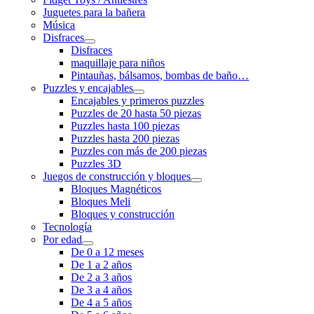
Juguetes para la bañera
Música
Disfraces
Disfraces
maquillaje para niños
Pintauñas, bálsamos, bombas de baño…
Puzzles y encajables
Encajables y primeros puzzles
Puzzles de 20 hasta 50 piezas
Puzzles hasta 100 piezas
Puzzles hasta 200 piezas
Puzzles con más de 200 piezas
Puzzles 3D
Juegos de construcción y bloques
Bloques Magnéticos
Bloques Meli
Bloques y construcción
Tecnología
Por edad
De 0 a 12 meses
De 1 a 2 años
De 2 a 3 años
De 3 a 4 años
De 4 a 5 años