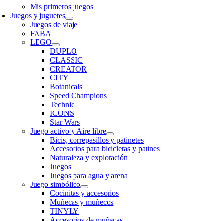
Mis primeros juegos
Juegos y juguetes
Juegos de viaje
FABA
LEGO
DUPLO
CLASSIC
CREATOR
CITY
Botanicals
Speed Champions
Technic
ICONS
Star Wars
Juego activo y Aire libre
Bicis, correpasillos y patinetes
Accesorios para bicicletas y patines
Naturaleza y exploración
Juegos
Juegos para agua y arena
Juego simbólico
Cocinitas y accesorios
Muñecas y muñecos
TINYLY
Accesorios de muñecas