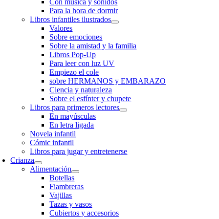
Con música y sonidos
Para la hora de dormir
Libros infantiles ilustrados
Valores
Sobre emociones
Sobre la amistad y la familia
Libros Pop-Up
Para leer con luz UV
Empiezo el cole
sobre HERMANOS y EMBARAZO
Ciencia y naturaleza
Sobre el esfínter y chupete
Libros para primeros lectores
En mayúsculas
En letra ligada
Novela infantil
Cómic infantil
Libros para jugar y entretenerse
Crianza
Alimentación
Botellas
Fiambreras
Vajillas
Tazas y vasos
Cubiertos y accesorios