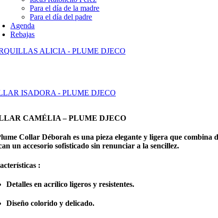
Para el día de la madre
Para el día del padre
Agenda
Rebajas
RQUILLAS ALICIA - PLUME DJECO
LLAR ISADORA - PLUME DJECO
LLAR CAMÉLIA – PLUME DJECO
Plume Collar Déborah es una pieza elegante y ligera que combina di
an un accesorio sofisticado sin renunciar a la sencillez.
cterísticas :
Detalles en acrílico ligeros y resistentes.
Diseño colorido y delicado.