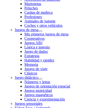
Marionetas
Peluches
Casitas de muñeca
Profesiones
Animales de juguete
Coches y otros vehículos
Juegos de mesa
Mis primeros juegos de mesa
Cooperativos
Juegos ABJ
Lógica e ingenio
Juego de dados
Estrategia
Habilidad y rapidez
Memoria
Juegos de viaje
Clásicos
Juego didáctico
Números y letras
Juegos de orientación espacial
Juegos motricidad
Juegos magnéticos
Ciencia y experimentación
Juegos sensoriales
Fidget Toys / Antiestrés