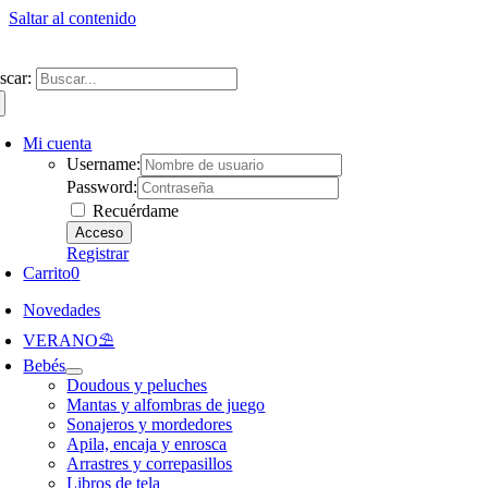
Saltar al contenido
ntate a nuestra newsletter y consigue un 5% de descuento en web
Envíos gra
scar:
Mi cuenta
Username:
Password:
Recuérdame
Registrar
Carrito
0
Novedades
VERANO⛱️​
Bebés
Doudous y peluches
Mantas y alfombras de juego
Sonajeros y mordedores
Apila, encaja y enrosca
Arrastres y correpasillos
Libros de tela