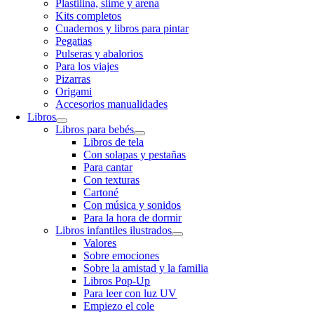
Plastilina, slime y arena
Kits completos
Cuadernos y libros para pintar
Pegatias
Pulseras y abalorios
Para los viajes
Pizarras
Origami
Accesorios manualidades
Libros
Libros para bebés
Libros de tela
Con solapas y pestañas
Para cantar
Con texturas
Cartoné
Con música y sonidos
Para la hora de dormir
Libros infantiles ilustrados
Valores
Sobre emociones
Sobre la amistad y la familia
Libros Pop-Up
Para leer con luz UV
Empiezo el cole