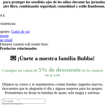
para proteger los sensibles ojos de los niños durante las jornadas
aire libre, combinando
seguridad, comodidad
y estilo
Bamboom
.
99
€
existencias
egories:
Gafas de sol
partir
ar email
Element content will render here.
Productos relacionados
💌 ¡Únete a nuestra familia Bubba!
5% de descuento
Consigue un cupón de
en tu compra
en la web
Déjanos tu correo y te mandaremos cositas bonitas: juguetes nuevos,
descuentos que te alegrarán el día y alguna sorpresa para los peques.
Prometemos no llenar tu bandeja de spam, solo magia y sonrisas.