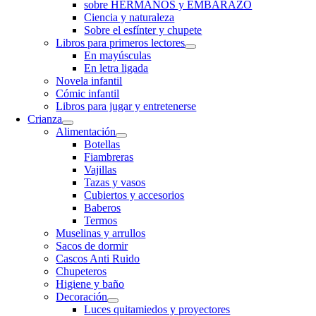
sobre HERMANOS y EMBARAZO
Ciencia y naturaleza
Sobre el esfínter y chupete
Libros para primeros lectores
En mayúsculas
En letra ligada
Novela infantil
Cómic infantil
Libros para jugar y entretenerse
Crianza
Alimentación
Botellas
Fiambreras
Vajillas
Tazas y vasos
Cubiertos y accesorios
Baberos
Termos
Muselinas y arrullos
Sacos de dormir
Cascos Anti Ruido
Chupeteros
Higiene y baño
Decoración
Luces quitamiedos y proyectores