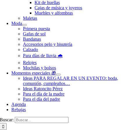
Kit de huellas
Cajas de música y joyeros
Muebles y alfombras
Maletas
Moda
Primera puesta
Gafas de sol
Bandanas
Accesorios pelo y bisutería
Calzado
Para días de lluvia 🌧️
Relojes
Mochilas y bolsos
Momentos especiales 🎁
Ideas PARA REGALAR EN UN EVENTO: boda,
comunión, cumpleaños…
Ideas Ratoncito Pérez
Para el día de la madre
Para el día del padre
Agenda
Rebajas
Buscar: