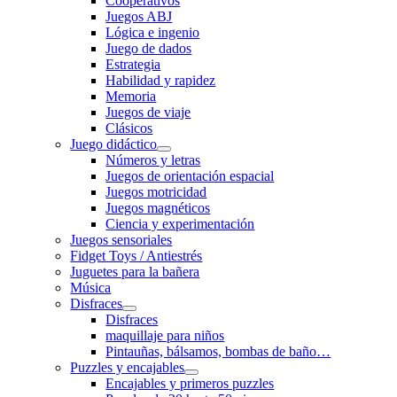
Cooperativos
Juegos ABJ
Lógica e ingenio
Juego de dados
Estrategia
Habilidad y rapidez
Memoria
Juegos de viaje
Clásicos
Juego didáctico
Números y letras
Juegos de orientación espacial
Juegos motricidad
Juegos magnéticos
Ciencia y experimentación
Juegos sensoriales
Fidget Toys / Antiestrés
Juguetes para la bañera
Música
Disfraces
Disfraces
maquillaje para niños
Pintauñas, bálsamos, bombas de baño…
Puzzles y encajables
Encajables y primeros puzzles