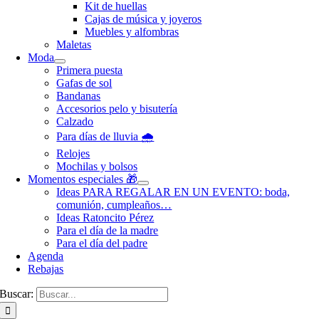
Kit de huellas
Cajas de música y joyeros
Muebles y alfombras
Maletas
Moda
Primera puesta
Gafas de sol
Bandanas
Accesorios pelo y bisutería
Calzado
Para días de lluvia 🌧️
Relojes
Mochilas y bolsos
Momentos especiales 🎁
Ideas PARA REGALAR EN UN EVENTO: boda,
comunión, cumpleaños…
Ideas Ratoncito Pérez
Para el día de la madre
Para el día del padre
Agenda
Rebajas
Buscar: