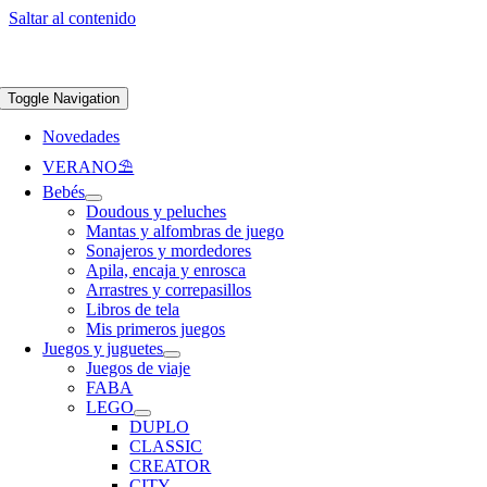
Saltar al contenido
Apúntate a nuestra newsletter y consigue un 5% de descuento en web
Envíos
gratis en pedidos superiores a 65 €
Toggle Navigation
Novedades
VERANO⛱️​
Bebés
Doudous y peluches
Mantas y alfombras de juego
Sonajeros y mordedores
Apila, encaja y enrosca
Arrastres y correpasillos
Libros de tela
Mis primeros juegos
Juegos y juguetes
Juegos de viaje
FABA
LEGO
DUPLO
CLASSIC
CREATOR
CITY