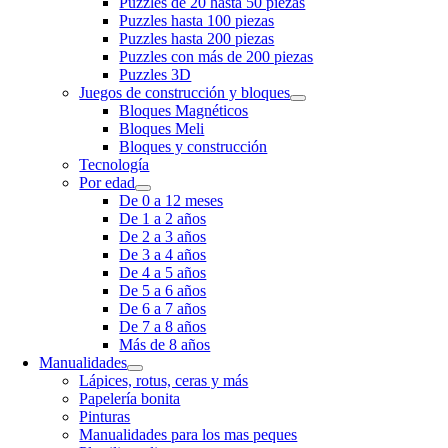
Puzzles de 20 hasta 50 piezas
Puzzles hasta 100 piezas
Puzzles hasta 200 piezas
Puzzles con más de 200 piezas
Puzzles 3D
Juegos de construcción y bloques
Bloques Magnéticos
Bloques Meli
Bloques y construcción
Tecnología
Por edad
De 0 a 12 meses
De 1 a 2 años
De 2 a 3 años
De 3 a 4 años
De 4 a 5 años
De 5 a 6 años
De 6 a 7 años
De 7 a 8 años
Más de 8 años
Manualidades
Lápices, rotus, ceras y más
Papelería bonita
Pinturas
Manualidades para los mas peques