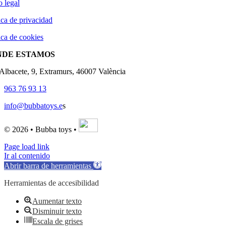
o legal
ica de privacidad
ica de cookies
NDE ESTAMOS
'Albacete, 9, Extramurs, 46007 València
963 76 93 13
info@bubbatoys.e
s
© 2026 • Bubba toys •
Page load link
Ir al contenido
Abrir barra de herramientas
Herramientas de accesibilidad
Aumentar texto
Disminuir texto
Escala de grises