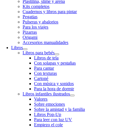
Plastilina, slime y arena
Kits completos
Cuadernos y libros para pintar
Pegatias
Pulseras y abalorios
Para los viajes
Pizarras
Origami
Accesorios manualidades
Libros
Libros para bebés
Libros de tela
Con solapas y pestañas
Para cantar
Con texturas
Cartoné
Con música y sonidos
Para la hora de dormir
Libros infantiles ilustrados
Valores
Sobre emociones
Sobre la amistad y la familia
Libros Pop-Up
Para leer con luz UV
Empiezo el cole