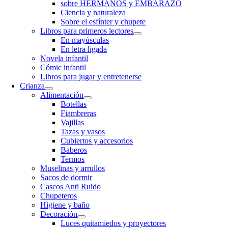
sobre HERMANOS y EMBARAZO
Ciencia y naturaleza
Sobre el esfínter y chupete
Libros para primeros lectores
En mayúsculas
En letra ligada
Novela infantil
Cómic infantil
Libros para jugar y entretenerse
Crianza
Alimentación
Botellas
Fiambreras
Vajillas
Tazas y vasos
Cubiertos y accesorios
Baberos
Termos
Muselinas y arrullos
Sacos de dormir
Cascos Anti Ruido
Chupeteros
Higiene y baño
Decoración
Luces quitamiedos y proyectores