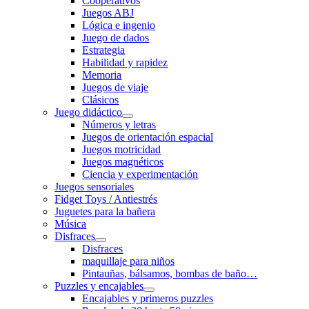
Cooperativos
Juegos ABJ
Lógica e ingenio
Juego de dados
Estrategia
Habilidad y rapidez
Memoria
Juegos de viaje
Clásicos
Juego didáctico
Números y letras
Juegos de orientación espacial
Juegos motricidad
Juegos magnéticos
Ciencia y experimentación
Juegos sensoriales
Fidget Toys / Antiestrés
Juguetes para la bañera
Música
Disfraces
Disfraces
maquillaje para niños
Pintauñas, bálsamos, bombas de baño…
Puzzles y encajables
Encajables y primeros puzzles