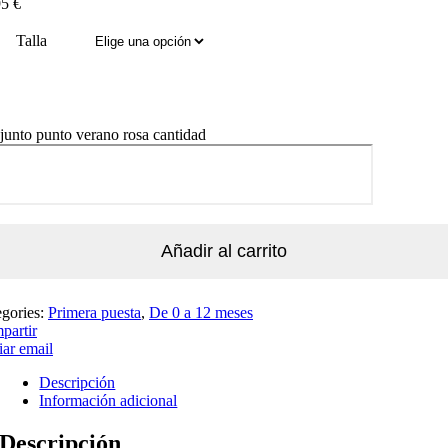
95
€
Talla
unto punto verano rosa cantidad
Añadir al carrito
egories:
Primera puesta
,
De 0 a 12 meses
partir
ar email
Descripción
Información adicional
Descripción