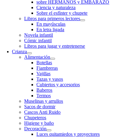
sobre HERMANOS y EMBARAZO
Ciencia y naturaleza
Sobre el esfínter y chupete
Libros para primeros lectores
En mayúsculas
En letra ligada
Novela infantil
Cómic infantil
Libros para jugar y entretenerse
Crianza
Alimentación
Botellas
Fiambreras
Vajillas
Tazas y vasos
Cubiertos y accesorios
Baberos
Termos
Muselinas y arrullos
Sacos de dormir
Cascos Anti Ruido
Chupeteros
Higiene y baño
Decoración
Luces quitamiedos y proyectores