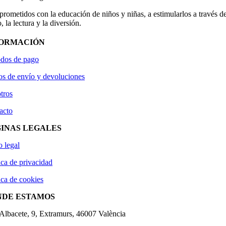
ometidos con la educación de niños y niñas, a estimularlos a través de
, la lectura y la diversión.
FORMACIÓN
dos de pago
os de envío y devoluciones
tros
acto
INAS LEGALES
o legal
ica de privacidad
ica de cookies
NDE ESTAMOS
'Albacete, 9, Extramurs, 46007 València