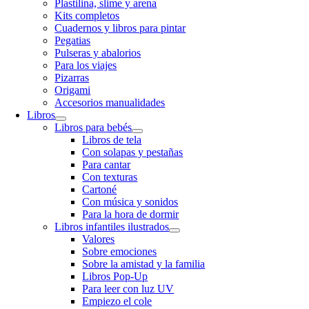
Plastilina, slime y arena
Kits completos
Cuadernos y libros para pintar
Pegatias
Pulseras y abalorios
Para los viajes
Pizarras
Origami
Accesorios manualidades
Libros
Libros para bebés
Libros de tela
Con solapas y pestañas
Para cantar
Con texturas
Cartoné
Con música y sonidos
Para la hora de dormir
Libros infantiles ilustrados
Valores
Sobre emociones
Sobre la amistad y la familia
Libros Pop-Up
Para leer con luz UV
Empiezo el cole