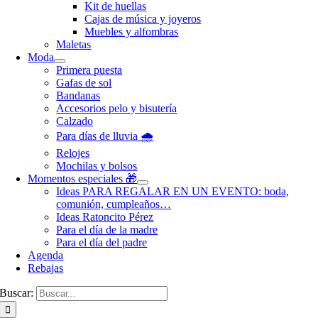
Kit de huellas
Cajas de música y joyeros
Muebles y alfombras
Maletas
Moda
Primera puesta
Gafas de sol
Bandanas
Accesorios pelo y bisutería
Calzado
Para días de lluvia 🌧️
Relojes
Mochilas y bolsos
Momentos especiales 🎁
Ideas PARA REGALAR EN UN EVENTO: boda,
comunión, cumpleaños…
Ideas Ratoncito Pérez
Para el día de la madre
Para el día del padre
Agenda
Rebajas
Buscar: