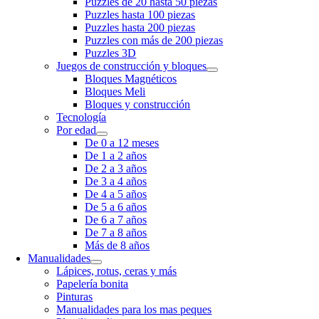
Puzzles de 20 hasta 50 piezas
Puzzles hasta 100 piezas
Puzzles hasta 200 piezas
Puzzles con más de 200 piezas
Puzzles 3D
Juegos de construcción y bloques
Bloques Magnéticos
Bloques Meli
Bloques y construcción
Tecnología
Por edad
De 0 a 12 meses
De 1 a 2 años
De 2 a 3 años
De 3 a 4 años
De 4 a 5 años
De 5 a 6 años
De 6 a 7 años
De 7 a 8 años
Más de 8 años
Manualidades
Lápices, rotus, ceras y más
Papelería bonita
Pinturas
Manualidades para los mas peques