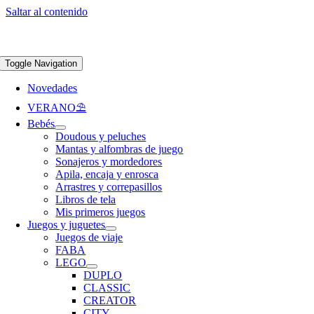
Saltar al contenido
Apúntate a nuestra newsletter y consigue un 5% de descuento en web
Envíos
gratis en pedidos superiores a 65 €
Toggle Navigation
Novedades
VERANO⛱️​
Bebés
Doudous y peluches
Mantas y alfombras de juego
Sonajeros y mordedores
Apila, encaja y enrosca
Arrastres y correpasillos
Libros de tela
Mis primeros juegos
Juegos y juguetes
Juegos de viaje
FABA
LEGO
DUPLO
CLASSIC
CREATOR
CITY