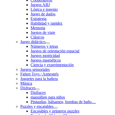
Cooperativos
Juegos ABJ
Lógica e ingenio
Juego de dados
Estrategia
Habilidad y rapidez
Memoria
Juegos de viaje
Clásicos
Juego didáctico
Números y letras
Juegos de orientación espacial
Juegos motricidad
Juegos magnéticos
Ciencia y experimentación
Juegos sensoriales
Fidget Toys / Antiestrés
Juguetes para la bañera
Música
Disfraces
Disfraces
maquillaje para niños
Pintauñas, bálsamos, bombas de baño…
Puzzles y encajables
Encajables y primeros puzzles