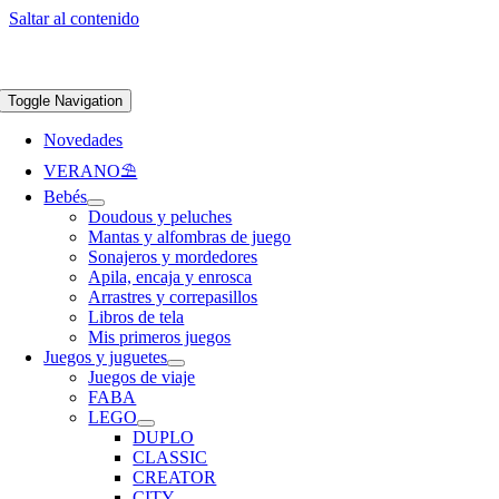
Saltar al contenido
Apúntate a nuestra newsletter y consigue un 5% de descuento en web
Envíos
gratis en pedidos superiores a 65 €
Toggle Navigation
Novedades
VERANO⛱️​
Bebés
Doudous y peluches
Mantas y alfombras de juego
Sonajeros y mordedores
Apila, encaja y enrosca
Arrastres y correpasillos
Libros de tela
Mis primeros juegos
Juegos y juguetes
Juegos de viaje
FABA
LEGO
DUPLO
CLASSIC
CREATOR
CITY