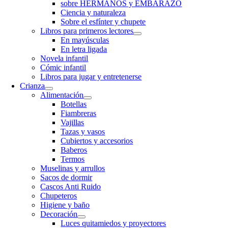
sobre HERMANOS y EMBARAZO
Ciencia y naturaleza
Sobre el esfínter y chupete
Libros para primeros lectores
En mayúsculas
En letra ligada
Novela infantil
Cómic infantil
Libros para jugar y entretenerse
Crianza
Alimentación
Botellas
Fiambreras
Vajillas
Tazas y vasos
Cubiertos y accesorios
Baberos
Termos
Muselinas y arrullos
Sacos de dormir
Cascos Anti Ruido
Chupeteros
Higiene y baño
Decoración
Luces quitamiedos y proyectores