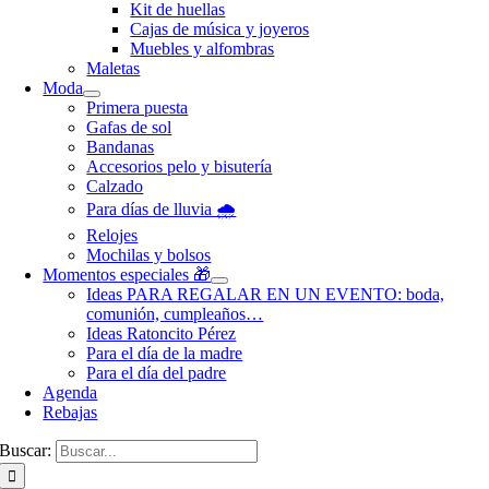
Kit de huellas
Cajas de música y joyeros
Muebles y alfombras
Maletas
Moda
Primera puesta
Gafas de sol
Bandanas
Accesorios pelo y bisutería
Calzado
Para días de lluvia 🌧️
Relojes
Mochilas y bolsos
Momentos especiales 🎁
Ideas PARA REGALAR EN UN EVENTO: boda,
comunión, cumpleaños…
Ideas Ratoncito Pérez
Para el día de la madre
Para el día del padre
Agenda
Rebajas
Buscar: