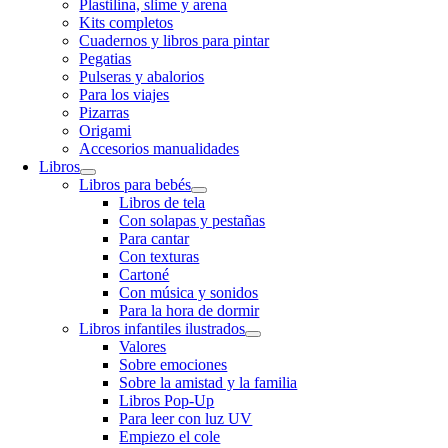
Plastilina, slime y arena
Kits completos
Cuadernos y libros para pintar
Pegatias
Pulseras y abalorios
Para los viajes
Pizarras
Origami
Accesorios manualidades
Libros
Libros para bebés
Libros de tela
Con solapas y pestañas
Para cantar
Con texturas
Cartoné
Con música y sonidos
Para la hora de dormir
Libros infantiles ilustrados
Valores
Sobre emociones
Sobre la amistad y la familia
Libros Pop-Up
Para leer con luz UV
Empiezo el cole