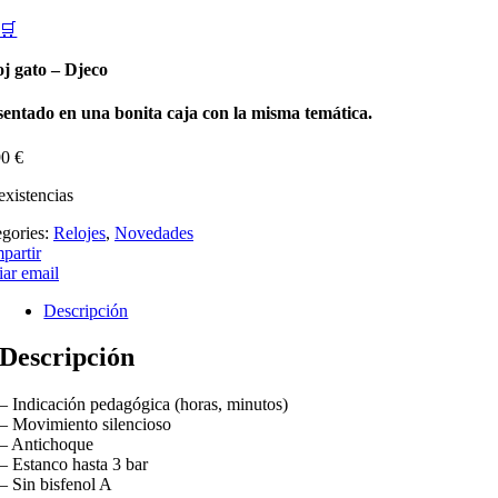
🛒
oj gato – Djeco
sentado en una bonita caja con la misma temática.
90
€
existencias
egories:
Relojes
,
Novedades
partir
ar email
Descripción
Descripción
– Indicación pedagógica (horas, minutos)
– Movimiento silencioso
– Antichoque
– Estanco hasta 3 bar
– Sin bisfenol A