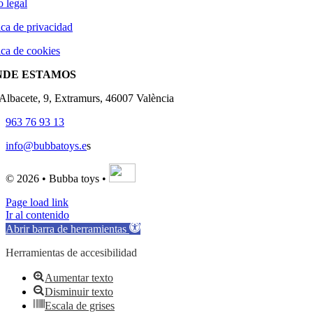
o legal
ica de privacidad
ica de cookies
NDE ESTAMOS
'Albacete, 9, Extramurs, 46007 València
963 76 93 13
info@bubbatoys.e
s
© 2026 • Bubba toys •
Page load link
Ir al contenido
Abrir barra de herramientas
Herramientas de accesibilidad
Aumentar texto
Disminuir texto
Escala de grises