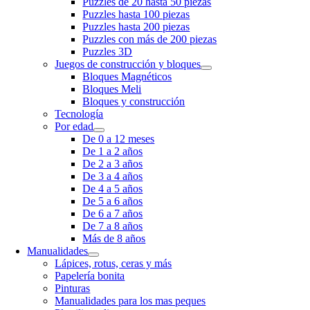
Puzzles de 20 hasta 50 piezas
Puzzles hasta 100 piezas
Puzzles hasta 200 piezas
Puzzles con más de 200 piezas
Puzzles 3D
Juegos de construcción y bloques
Bloques Magnéticos
Bloques Meli
Bloques y construcción
Tecnología
Por edad
De 0 a 12 meses
De 1 a 2 años
De 2 a 3 años
De 3 a 4 años
De 4 a 5 años
De 5 a 6 años
De 6 a 7 años
De 7 a 8 años
Más de 8 años
Manualidades
Lápices, rotus, ceras y más
Papelería bonita
Pinturas
Manualidades para los mas peques