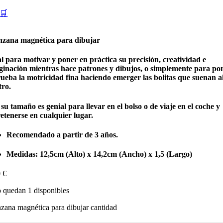
🛒
zana magnética para dibujar
l para motivar y poner en práctica su precisión, creatividad e
ginación mientras hace patrones y dibujos, o simplemente para po
rueba la motricidad fina haciendo emerger las bolitas que suenan a
tro.
su tamaño es genial para llevar en el bolso o de viaje en el coche y
etenerse en cualquier lugar.
Recomendado a partir de 3 años.
Medidas: 12,5cm (Alto) x 14,2cm (Ancho) x 1,5 (Largo)
0
€
 quedan 1 disponibles
ana magnética para dibujar cantidad