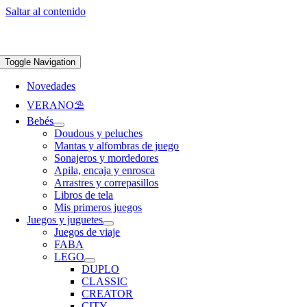
Saltar al contenido
Apúntate a nuestra newsletter y consigue un 5% de descuento en web
Envíos
gratis en pedidos superiores a 65 €
Toggle Navigation
Novedades
VERANO⛱️​
Bebés
Doudous y peluches
Mantas y alfombras de juego
Sonajeros y mordedores
Apila, encaja y enrosca
Arrastres y correpasillos
Libros de tela
Mis primeros juegos
Juegos y juguetes
Juegos de viaje
FABA
LEGO
DUPLO
CLASSIC
CREATOR
CITY