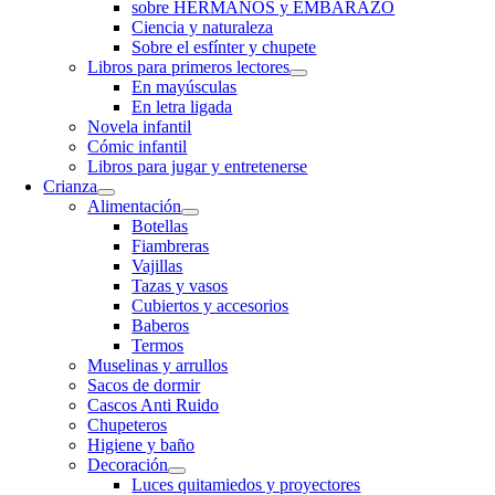
sobre HERMANOS y EMBARAZO
Ciencia y naturaleza
Sobre el esfínter y chupete
Libros para primeros lectores
En mayúsculas
En letra ligada
Novela infantil
Cómic infantil
Libros para jugar y entretenerse
Crianza
Alimentación
Botellas
Fiambreras
Vajillas
Tazas y vasos
Cubiertos y accesorios
Baberos
Termos
Muselinas y arrullos
Sacos de dormir
Cascos Anti Ruido
Chupeteros
Higiene y baño
Decoración
Luces quitamiedos y proyectores