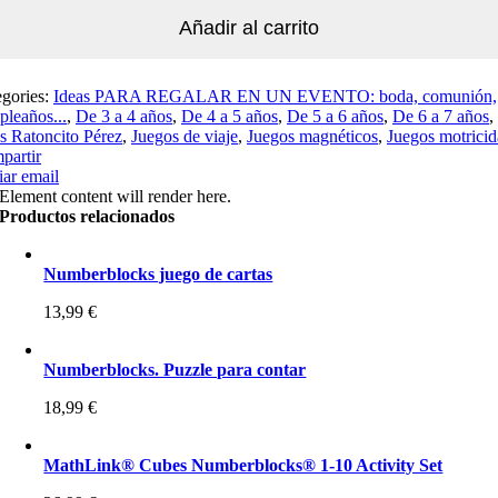
Añadir al carrito
egories:
Ideas PARA REGALAR EN UN EVENTO: boda, comunión,
leaños...
,
De 3 a 4 años
,
De 4 a 5 años
,
De 5 a 6 años
,
De 6 a 7 años
,
s Ratoncito Pérez
,
Juegos de viaje
,
Juegos magnéticos
,
Juegos motrici
partir
ar email
Element content will render here.
Productos relacionados
Numberblocks juego de cartas
13,99
€
Numberblocks. Puzzle para contar
18,99
€
MathLink® Cubes Numberblocks® 1-10 Activity Set