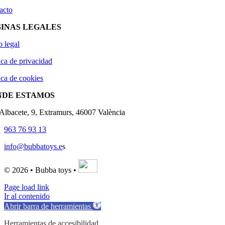
acto
INAS LEGALES
o legal
ica de privacidad
ica de cookies
NDE ESTAMOS
'Albacete, 9, Extramurs, 46007 València
963 76 93 13
info@bubbatoys.e
s
© 2026 • Bubba toys •
Page load link
Ir al contenido
Abrir barra de herramientas
Herramientas de accesibilidad