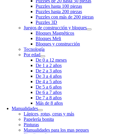
Puzzles de 20 hasta 50 piezas
Puzzles hasta 100 piezas
Puzzles hasta 200 piezas
Puzzles con más de 200 piezas
Puzzles 3D
Juegos de construcción y bloques
Bloques Magnéticos
Bloques Meli
Bloques y construcción
Tecnología
Por edad
De 0 a 12 meses
De 1 a 2 años
De 2 a 3 años
De 3 a 4 años
De 4 a 5 años
De 5 a 6 años
De 6 a 7 años
De 7 a 8 años
Más de 8 años
Manualidades
Lápices, rotus, ceras y más
Papelería bonita
Pinturas
Manualidades para los mas peques