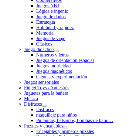
Cooperativos
Juegos ABJ
Lógica e ingenio
Juego de dados
Estrategia
Habilidad y rapidez
Memoria
Juegos de viaje
Clásicos
Juego didáctico
Números y letras
Juegos de orientación espacial
Juegos motricidad
Juegos magnéticos
Ciencia y experimentación
Juegos sensoriales
Fidget Toys / Antiestrés
Juguetes para la bañera
Música
Disfraces
Disfraces
maquillaje para niños
Pintauñas, bálsamos, bombas de baño…
Puzzles y encajables
Encajables y primeros puzzles