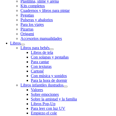
Plastilina, slime y arena
Kits completos
Cuadernos y libros para pintar
Pegatias
Pulseras y abalorios
Para los viajes
Pizarras
Origami
Accesorios manualidades
Libros
Libros para bebés
Libros de tela
Con solapas y pestañas
Para cantar
Con texturas
Cartoné
Con música y sonidos
Para la hora de dormir
Libros infantiles ilustrados
Valores
Sobre emociones
Sobre la amistad y la familia
Libros Pop-Up
Para leer con luz UV
Empiezo el cole