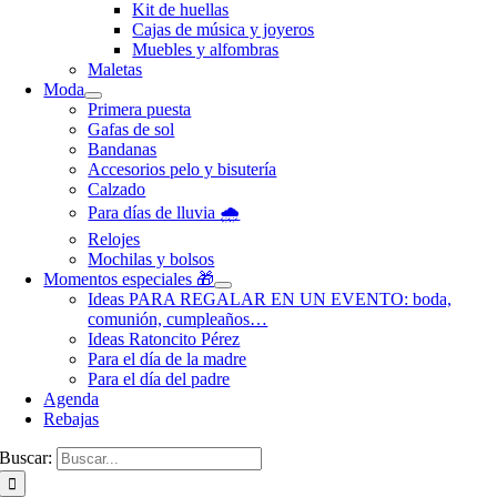
Kit de huellas
Cajas de música y joyeros
Muebles y alfombras
Maletas
Moda
Primera puesta
Gafas de sol
Bandanas
Accesorios pelo y bisutería
Calzado
Para días de lluvia 🌧️
Relojes
Mochilas y bolsos
Momentos especiales 🎁
Ideas PARA REGALAR EN UN EVENTO: boda,
comunión, cumpleaños…
Ideas Ratoncito Pérez
Para el día de la madre
Para el día del padre
Agenda
Rebajas
Buscar: