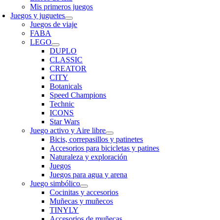
Mis primeros juegos
Juegos y juguetes
Juegos de viaje
FABA
LEGO
DUPLO
CLASSIC
CREATOR
CITY
Botanicals
Speed Champions
Technic
ICONS
Star Wars
Juego activo y Aire libre
Bicis, correpasillos y patinetes
Accesorios para bicicletas y patines
Naturaleza y exploración
Juegos
Juegos para agua y arena
Juego simbólico
Cocinitas y accesorios
Muñecas y muñecos
TINYLY
Accesorios de muñecas