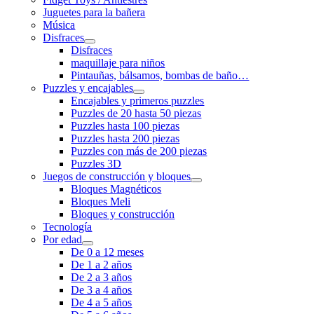
Juguetes para la bañera
Música
Disfraces
Disfraces
maquillaje para niños
Pintauñas, bálsamos, bombas de baño…
Puzzles y encajables
Encajables y primeros puzzles
Puzzles de 20 hasta 50 piezas
Puzzles hasta 100 piezas
Puzzles hasta 200 piezas
Puzzles con más de 200 piezas
Puzzles 3D
Juegos de construcción y bloques
Bloques Magnéticos
Bloques Meli
Bloques y construcción
Tecnología
Por edad
De 0 a 12 meses
De 1 a 2 años
De 2 a 3 años
De 3 a 4 años
De 4 a 5 años