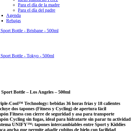
Para el día de la madre
Para el día del padre
Agenda
Rebajas
Sport Bottle - Brisbane - 500ml
Sport Bottle - Tokyo - 500ml
 Sport Bottle – Los Angeles – 500ml
riple-Cool™ Technology: bebidas 36 horas frías y 18 calientes
cluye dos tapones (Fitness y Cycling) de apertura fácil
apón Fitness con cierre de seguridad y asa para transporte
pón Cycling sin fugas, ideal para hidratarte sin parar tu actividad
istema UNIFY™: tapones intercambiables entre Sport y Kiddies
oca ancha que permite añadir cubitos de hielo con facilidad