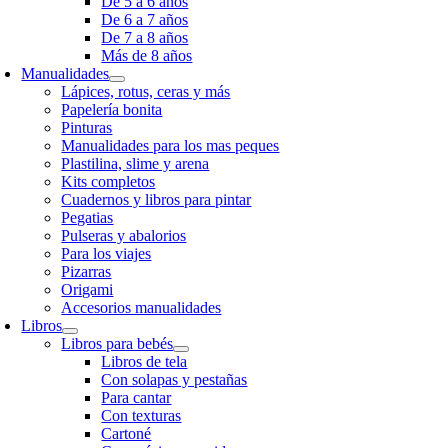
De 5 a 6 años
De 6 a 7 años
De 7 a 8 años
Más de 8 años
Manualidades
Lápices, rotus, ceras y más
Papelería bonita
Pinturas
Manualidades para los mas peques
Plastilina, slime y arena
Kits completos
Cuadernos y libros para pintar
Pegatias
Pulseras y abalorios
Para los viajes
Pizarras
Origami
Accesorios manualidades
Libros
Libros para bebés
Libros de tela
Con solapas y pestañas
Para cantar
Con texturas
Cartoné