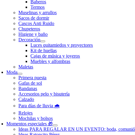
Baberos
Termos
Muselinas y arrullos
Sacos de dormir
Cascos Anti Ruido
Chupeteros
Higiene y baño
Decoración
Luces quitamiedos y proyectores
Kit de huellas
Cajas de música y joyeros
Muebles y alfombras
Maletas
Moda
Primera puesta
Gafas de sol
Bandanas
Accesorios pelo y bisutería
Calzado
Para días de lluvia 🌧️
Relojes
Mochilas y bolsos
Momentos especiales 🎁
Ideas PARA REGALAR EN UN EVENTO: boda, comunió
Ideas Ratoncito Pérez