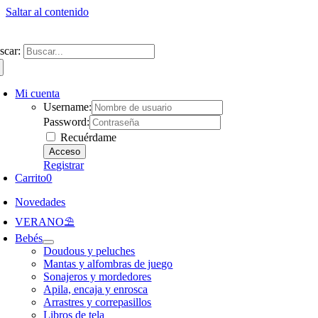
Saltar al contenido
ntate a nuestra newsletter y consigue un 5% de descuento en web
Envíos gra
scar:
Mi cuenta
Username:
Password:
Recuérdame
Registrar
Carrito
0
Novedades
VERANO⛱️​
Bebés
Doudous y peluches
Mantas y alfombras de juego
Sonajeros y mordedores
Apila, encaja y enrosca
Arrastres y correpasillos
Libros de tela