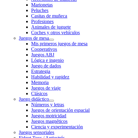
Marionetas
Peluches
Casitas de muñeca
Profesiones
Animales de juguete
Coches y otros vehículos
Juegos de mesa
Mis primeros juegos de mesa
Cooperativos
Juegos ABJ
Lógica e ingenio
Juego de dados
Estrategia
Habilidad y rapidez
Memoria
Juegos de viaje
Clásicos
Juego didáctico
Números y letras
Juegos de orientación espacial
Juegos motricidad
Juegos magnéticos
Ciencia y experimentación
Juegos sensoriales
Fidget Toys / Antiestrés