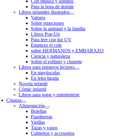
Con música y sonidos
Para la hora de dormir
Libros infantiles ilustrados
Valores
Sobre emociones
Sobre la amistad y la familia
Libros Pop-Up
Para leer con luz UV
Empiezo el cole
sobre HERMANOS y EMBARAZO
Ciencia y naturaleza
Sobre el esfínter y chupete
Libros para primeros lectores
En mayúsculas
En letra ligada
Novela infantil
Cómic infantil
Libros para jugar y entretenerse
Crianza
Alimentación
Botellas
Fiambreras
Vajillas
Tazas y vasos
Cubiertos y accesorios