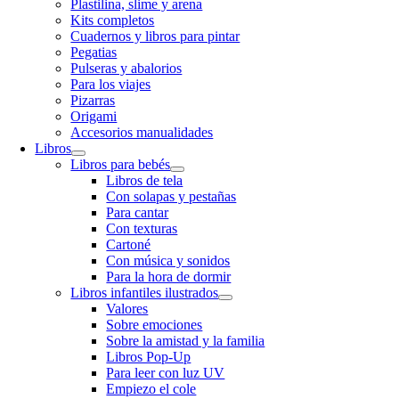
Plastilina, slime y arena
Kits completos
Cuadernos y libros para pintar
Pegatias
Pulseras y abalorios
Para los viajes
Pizarras
Origami
Accesorios manualidades
Libros
Libros para bebés
Libros de tela
Con solapas y pestañas
Para cantar
Con texturas
Cartoné
Con música y sonidos
Para la hora de dormir
Libros infantiles ilustrados
Valores
Sobre emociones
Sobre la amistad y la familia
Libros Pop-Up
Para leer con luz UV
Empiezo el cole