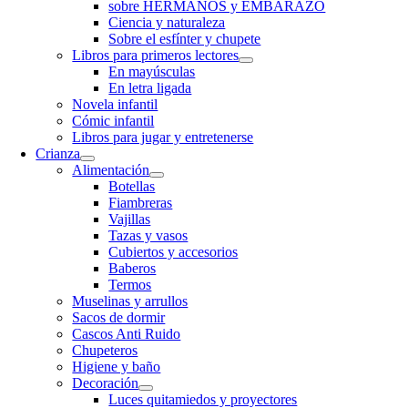
sobre HERMANOS y EMBARAZO
Ciencia y naturaleza
Sobre el esfínter y chupete
Libros para primeros lectores
En mayúsculas
En letra ligada
Novela infantil
Cómic infantil
Libros para jugar y entretenerse
Crianza
Alimentación
Botellas
Fiambreras
Vajillas
Tazas y vasos
Cubiertos y accesorios
Baberos
Termos
Muselinas y arrullos
Sacos de dormir
Cascos Anti Ruido
Chupeteros
Higiene y baño
Decoración
Luces quitamiedos y proyectores