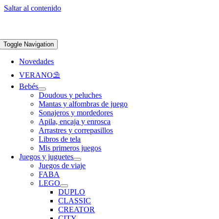
Saltar al contenido
Apúntate a nuestra newsletter y consigue un 5% de descuento en web
Envíos
gratis en pedidos superiores a 65 €
Toggle Navigation
Novedades
VERANO⛱️​
Bebés
Doudous y peluches
Mantas y alfombras de juego
Sonajeros y mordedores
Apila, encaja y enrosca
Arrastres y correpasillos
Libros de tela
Mis primeros juegos
Juegos y juguetes
Juegos de viaje
FABA
LEGO
DUPLO
CLASSIC
CREATOR
CITY