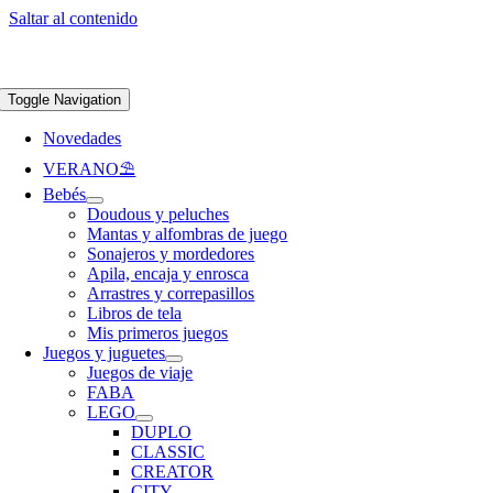
Saltar al contenido
Apúntate a nuestra newsletter y consigue un 5% de descuento en web
Envíos
gratis en pedidos superiores a 65 €
Toggle Navigation
Novedades
VERANO⛱️​
Bebés
Doudous y peluches
Mantas y alfombras de juego
Sonajeros y mordedores
Apila, encaja y enrosca
Arrastres y correpasillos
Libros de tela
Mis primeros juegos
Juegos y juguetes
Juegos de viaje
FABA
LEGO
DUPLO
CLASSIC
CREATOR
CITY