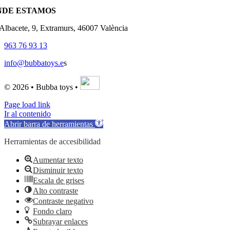
NDE ESTAMOS
'Albacete, 9, Extramurs, 46007 València
963 76 93 13
info@bubbatoys.e
s
© 2026 • Bubba toys •
Page load link
Ir al contenido
Abrir barra de herramientas
Herramientas de accesibilidad
Aumentar texto
Disminuir texto
Escala de grises
Alto contraste
Contraste negativo
Fondo claro
Subrayar enlaces