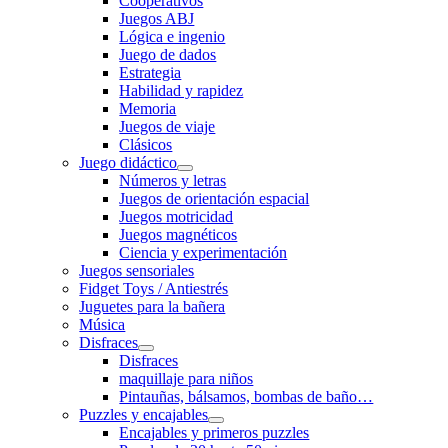
Cooperativos
Juegos ABJ
Lógica e ingenio
Juego de dados
Estrategia
Habilidad y rapidez
Memoria
Juegos de viaje
Clásicos
Juego didáctico
Números y letras
Juegos de orientación espacial
Juegos motricidad
Juegos magnéticos
Ciencia y experimentación
Juegos sensoriales
Fidget Toys / Antiestrés
Juguetes para la bañera
Música
Disfraces
Disfraces
maquillaje para niños
Pintauñas, bálsamos, bombas de baño…
Puzzles y encajables
Encajables y primeros puzzles