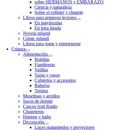
sobre HERMANOS y EMBARAZO
Ciencia y naturaleza
Sobre el esfínter y chupete
Libros para primeros lectores
En mayúsculas
En letra ligada
Novela infantil
Cómic infantil
Libros para jugar y entretenerse
Crianza
Alimentación
Botellas
Fiambreras
Vajillas
Tazas y vasos
Cubiertos y accesorios
Baberos
Termos
Muselinas y arrullos
Sacos de dormir
Cascos Anti Ruido
Chupeteros
Higiene y baño
Decoración
Luces quitamiedos y proyectores