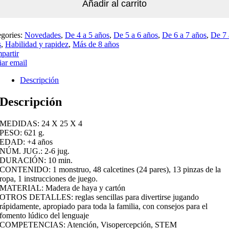
Añadir al carrito
egories:
Novedades
,
De 4 a 5 años
,
De 5 a 6 años
,
De 6 a 7 años
,
De 7 
s
,
Habilidad y rapidez
,
Más de 8 años
partir
ar email
Descripción
Descripción
MEDIDAS: 24 X 25 X 4
PESO: 621 g.
EDAD: +4 años
NÚM. JUG.: 2-6 jug.
DURACIÓN: 10 min.
CONTENIDO: 1 monstruo, 48 calcetines (24 pares), 13 pinzas de la
ropa, 1 instrucciones de juego.
MATERIAL: Madera de haya y cartón
OTROS DETALLES: reglas sencillas para divertirse jugando
rápidamente, apropiado para toda la familia, con consejos para el
fomento lúdico del lenguaje
COMPETENCIAS: Atención, Visopercepción, STEM