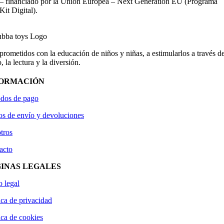
– financiado por la Unión Europea – Next Generation EU (Programa
Kit Digital).
ometidos con la educación de niños y niñas, a estimularlos a través de
, la lectura y la diversión.
FORMACIÓN
dos de pago
os de envío y devoluciones
tros
acto
INAS LEGALES
o legal
ica de privacidad
ica de cookies