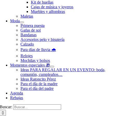
Kit de huellas
Cajas de música y joyeros
Muebles y alfombras
Maletas
Moda
Primera puesta
Gafas de sol
Bandanas
Accesorios pelo y bisutería
Calzado
Para días de lluvia 🌧️
Relojes
Mochilas y bolsos
Momentos especiales 🎁
Ideas PARA REGALAR EN UN EVENTO: boda,
comunión, cumpleaños…
Ideas Ratoncito Pérez
Para el día de la madre
Para el día del padre
Agenda
Rebajas
Buscar: