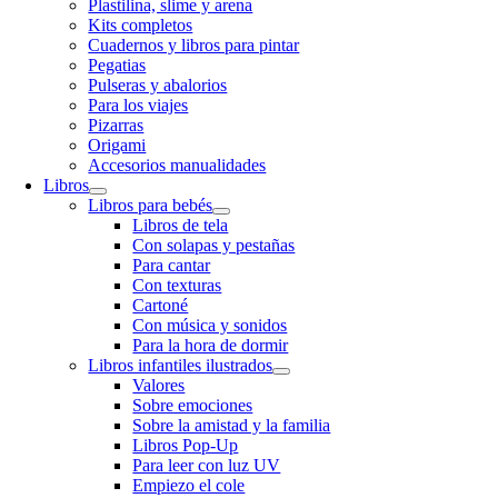
Plastilina, slime y arena
Kits completos
Cuadernos y libros para pintar
Pegatias
Pulseras y abalorios
Para los viajes
Pizarras
Origami
Accesorios manualidades
Libros
Libros para bebés
Libros de tela
Con solapas y pestañas
Para cantar
Con texturas
Cartoné
Con música y sonidos
Para la hora de dormir
Libros infantiles ilustrados
Valores
Sobre emociones
Sobre la amistad y la familia
Libros Pop-Up
Para leer con luz UV
Empiezo el cole