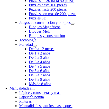
Puzzles de 20 hasta 50 piezas
Puzzles hasta 100 piezas
Puzzles hasta 200 piezas
Puzzles con más de 200 piezas
Puzzles 3D
Juegos de construcción y bloques
Bloques Magnéticos
Bloques Meli
Bloques y construcción
Tecnología
Por edad
De 0 a 12 meses
De 1 a 2 años
De 2 a 3 años
De 3 a 4 años
De 4 a 5 años
De 5 a 6 años
De 6 a 7 años
De 7 a 8 años
Más de 8 años
Manualidades
Lápices, rotus, ceras y más
Papelería bonita
Pinturas
Manualidades para los mas peques