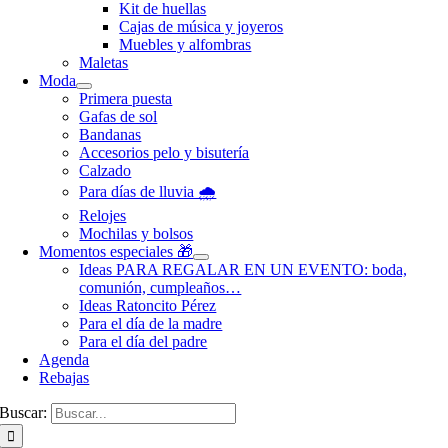
Kit de huellas
Cajas de música y joyeros
Muebles y alfombras
Maletas
Moda
Primera puesta
Gafas de sol
Bandanas
Accesorios pelo y bisutería
Calzado
Para días de lluvia 🌧️
Relojes
Mochilas y bolsos
Momentos especiales 🎁
Ideas PARA REGALAR EN UN EVENTO: boda,
comunión, cumpleaños…
Ideas Ratoncito Pérez
Para el día de la madre
Para el día del padre
Agenda
Rebajas
Buscar: