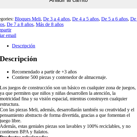
egories:
Bloques Meli
,
De 3 a 4 años
,
De 4 a 5 años
,
De 5 a 6 años
,
De 
ños
,
De 7 a 8 años
,
Más de 8 años
partir
ar email
Descripción
Descripción
Recomendado a partir de +3 años
Contiene 500 piezas y contenedor de almacenaje.
Los juegos de construcción son un básico en cualquier zona de juegos,
ya que permiten que niños y niñas desarrollen la atención, la
motricidad fina y su visión espacial, mientras construyen cualquier
estructura.
Con las piezas Meli, además, desarrollarán también su creatividad y el
pensamiento abstracto de forma divertida, gracias a que fomentan el
juego libre.
Además, estas geniales piezas son lavables y 100% reciclables, y no
contienen BPA y ftalatos.