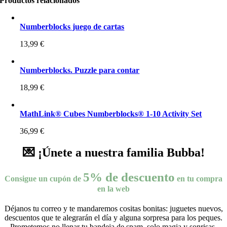
Productos relacionados
Numberblocks juego de cartas
13,99
€
Numberblocks. Puzzle para contar
18,99
€
MathLink® Cubes Numberblocks® 1-10 Activity Set
36,99
€
💌 ¡Únete a nuestra familia Bubba!
5% de descuento
Consigue un cupón de
en tu compra
en la web
Déjanos tu correo y te mandaremos cositas bonitas: juguetes nuevos,
descuentos que te alegrarán el día y alguna sorpresa para los peques.
Prometemos no llenar tu bandeja de spam, solo magia y sonrisas.