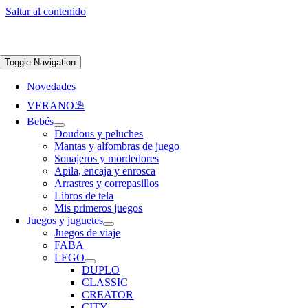
Saltar al contenido
Apúntate a nuestra newsletter y consigue un 5% de descuento en web
Envíos
gratis en pedidos superiores a 65 €
Toggle Navigation
Novedades
VERANO⛱️​
Bebés
Doudous y peluches
Mantas y alfombras de juego
Sonajeros y mordedores
Apila, encaja y enrosca
Arrastres y correpasillos
Libros de tela
Mis primeros juegos
Juegos y juguetes
Juegos de viaje
FABA
LEGO
DUPLO
CLASSIC
CREATOR
CITY