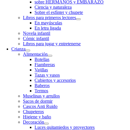
sobre HERMANOS y EMBARAZO
Ciencia y naturaleza
Sobre el esfínter y chupete
Libros para primeros lectores
En mayúsculas
En letra ligada
Novela infantil
Cómic infantil
Libros para jugar y entretenerse
Crianza
Alimentación
Botellas
Fiambreras
Vajillas
Tazas y vasos
Cubiertos y accesorios
Baberos
Termos
Muselinas y arrullos
Sacos de dormir
Cascos Anti Ruido
Chupeteros
Higiene y baño
Decoración
Luces quitamiedos y proyectores