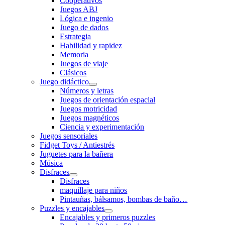
Cooperativos
Juegos ABJ
Lógica e ingenio
Juego de dados
Estrategia
Habilidad y rapidez
Memoria
Juegos de viaje
Clásicos
Juego didáctico
Números y letras
Juegos de orientación espacial
Juegos motricidad
Juegos magnéticos
Ciencia y experimentación
Juegos sensoriales
Fidget Toys / Antiestrés
Juguetes para la bañera
Música
Disfraces
Disfraces
maquillaje para niños
Pintauñas, bálsamos, bombas de baño…
Puzzles y encajables
Encajables y primeros puzzles