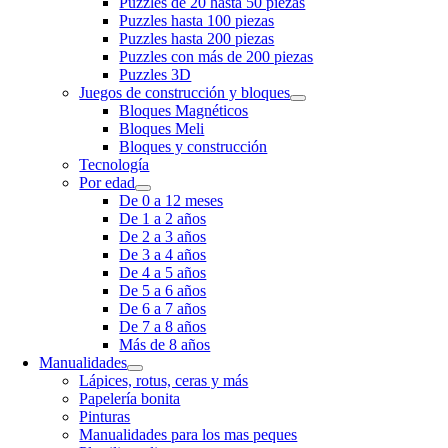
Puzzles de 20 hasta 50 piezas
Puzzles hasta 100 piezas
Puzzles hasta 200 piezas
Puzzles con más de 200 piezas
Puzzles 3D
Juegos de construcción y bloques
Bloques Magnéticos
Bloques Meli
Bloques y construcción
Tecnología
Por edad
De 0 a 12 meses
De 1 a 2 años
De 2 a 3 años
De 3 a 4 años
De 4 a 5 años
De 5 a 6 años
De 6 a 7 años
De 7 a 8 años
Más de 8 años
Manualidades
Lápices, rotus, ceras y más
Papelería bonita
Pinturas
Manualidades para los mas peques