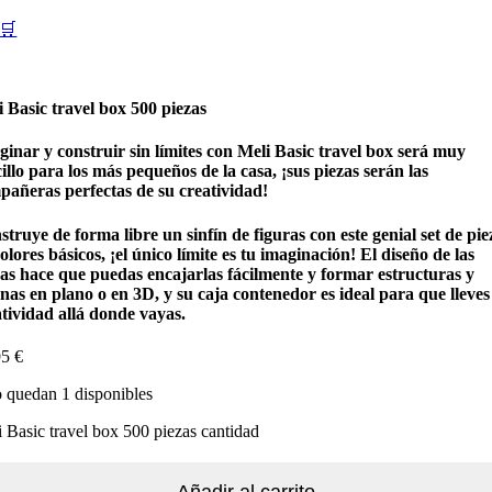
🛒
 Basic travel box 500 piezas
inar y construir sin límites con Meli Basic travel box será muy
illo para los más pequeños de la casa, ¡sus piezas serán las
pañeras perfectas de su creatividad!
truye de forma libre un sinfín de figuras con este genial set de pie
olores básicos, ¡el único límite es tu imaginación! El diseño de las
zas hace que puedas encajarlas fácilmente y formar estructuras y
nas en plano o en 3D, y su caja contenedor es ideal para que lleves
atividad allá donde vayas.
95
€
 quedan 1 disponibles
 Basic travel box 500 piezas cantidad
Añadir al carrito