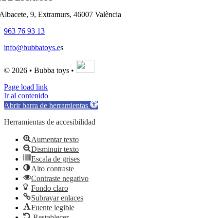
'Albacete, 9, Extramurs, 46007 València
963 76 93 13
info@bubbatoys.e
s
© 2026 • Bubba toys •
Page load link
Ir al contenido
Abrir barra de herramientas
Herramientas de accesibilidad
Aumentar texto
Disminuir texto
Escala de grises
Alto contraste
Contraste negativo
Fondo claro
Subrayar enlaces
Fuente legible
Restablecer