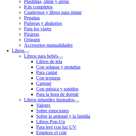
Plastilina, slime y arena
Kits completos
Cuadernos y libros para pintar
Pegatias
Pulseras y abalorios
Para los viajes
Pizarras
Origami
Accesorios manualidades
Libros
Libros para bebés
Libros de tela
Con solapas y pestañas
Para cantar
Con texturas
Cartoné
Con música y sonidos
Para la hora de dormir
Libros infantiles ilustrados
Valores
Sobre emociones
Sobre la amistad y la familia
Libros Pop-Up
Para leer con luz UV
Empiezo el cole