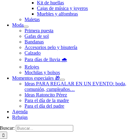
Kit de huellas
Cajas de música y joyeros
Muebles y alfombras
Maletas
Moda
Primera puesta
Gafas de sol
Bandanas
Accesorios pelo y bisutería
Calzado
Para días de lluvia 🌧️
Relojes
Mochilas y bolsos
Momentos especiales 🎁
Ideas PARA REGALAR EN UN EVENTO: boda,
comunión, cumpleaños…
Ideas Ratoncito Pérez
Para el día de la madre
Para el día del padre
Agenda
Rebajas
Buscar: