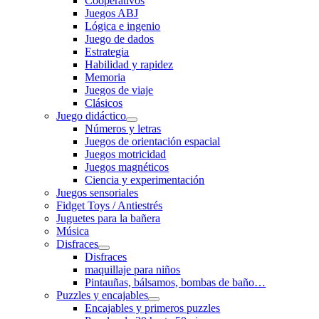
Cooperativos
Juegos ABJ
Lógica e ingenio
Juego de dados
Estrategia
Habilidad y rapidez
Memoria
Juegos de viaje
Clásicos
Juego didáctico
Números y letras
Juegos de orientación espacial
Juegos motricidad
Juegos magnéticos
Ciencia y experimentación
Juegos sensoriales
Fidget Toys / Antiestrés
Juguetes para la bañera
Música
Disfraces
Disfraces
maquillaje para niños
Pintauñas, bálsamos, bombas de baño…
Puzzles y encajables
Encajables y primeros puzzles