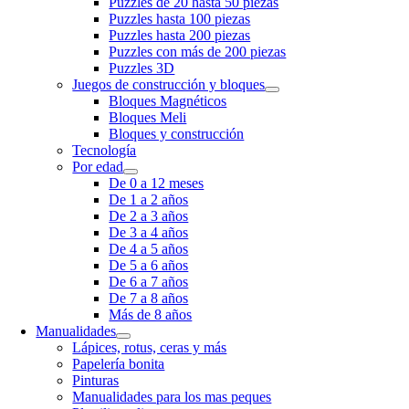
Puzzles de 20 hasta 50 piezas
Puzzles hasta 100 piezas
Puzzles hasta 200 piezas
Puzzles con más de 200 piezas
Puzzles 3D
Juegos de construcción y bloques
Bloques Magnéticos
Bloques Meli
Bloques y construcción
Tecnología
Por edad
De 0 a 12 meses
De 1 a 2 años
De 2 a 3 años
De 3 a 4 años
De 4 a 5 años
De 5 a 6 años
De 6 a 7 años
De 7 a 8 años
Más de 8 años
Manualidades
Lápices, rotus, ceras y más
Papelería bonita
Pinturas
Manualidades para los mas peques