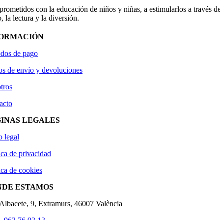
ometidos con la educación de niños y niñas, a estimularlos a través de
, la lectura y la diversión.
FORMACIÓN
dos de pago
os de envío y devoluciones
tros
acto
INAS LEGALES
o legal
ica de privacidad
ica de cookies
NDE ESTAMOS
'Albacete, 9, Extramurs, 46007 València