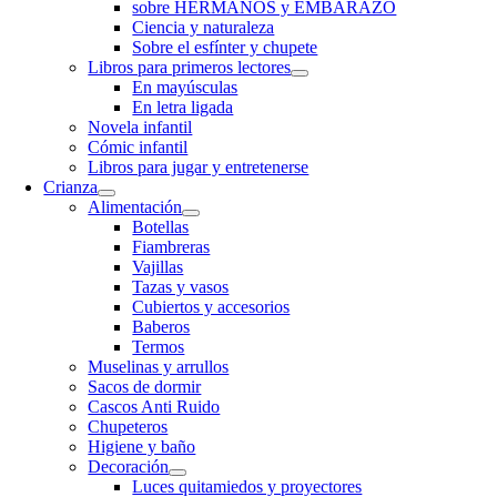
sobre HERMANOS y EMBARAZO
Ciencia y naturaleza
Sobre el esfínter y chupete
Libros para primeros lectores
En mayúsculas
En letra ligada
Novela infantil
Cómic infantil
Libros para jugar y entretenerse
Crianza
Alimentación
Botellas
Fiambreras
Vajillas
Tazas y vasos
Cubiertos y accesorios
Baberos
Termos
Muselinas y arrullos
Sacos de dormir
Cascos Anti Ruido
Chupeteros
Higiene y baño
Decoración
Luces quitamiedos y proyectores