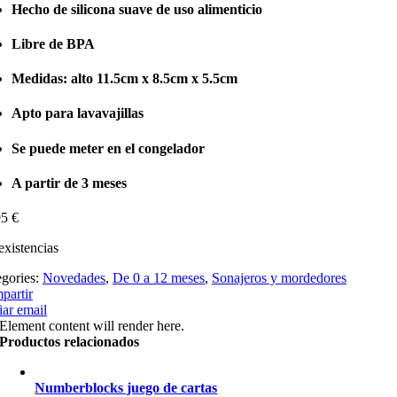
Hecho de silicona suave de uso alimenticio
Libre de BPA
Medidas: alto 11.5cm x 8.5cm x 5.5cm
Apto para lavavajillas
Se puede meter en el congelador
A partir de 3 meses
95
€
existencias
egories:
Novedades
,
De 0 a 12 meses
,
Sonajeros y mordedores
partir
ar email
Element content will render here.
Productos relacionados
Numberblocks juego de cartas