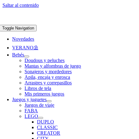
Saltar al contenido
Apúntate a nuestra newsletter y consigue un 5% de descuento en web
Envíos
gratis en pedidos superiores a 65 €
Toggle Navigation
Novedades
VERANO⛱️​
Bebés
Doudous y peluches
Mantas y alfombras de juego
Sonajeros y mordedores
Apila, encaja y enrosca
Arrastres y correpasillos
Libros de tela
Mis primeros juegos
Juegos y juguetes
Juegos de viaje
FABA
LEGO
DUPLO
CLASSIC
CREATOR
CITY