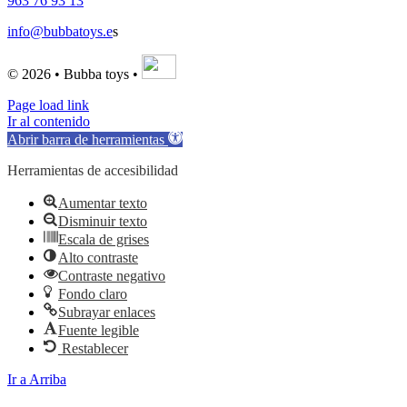
963 76 93 13
info@bubbatoys.e
s
© 2026 • Bubba toys •
Page load link
Ir al contenido
Abrir barra de herramientas
Herramientas de accesibilidad
Aumentar texto
Disminuir texto
Escala de grises
Alto contraste
Contraste negativo
Fondo claro
Subrayar enlaces
Fuente legible
Restablecer
Ir a Arriba