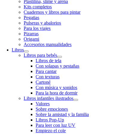
Plastilina, slime y arena
Kits completos
Cuadernos y libros para pintar
Pegatias
Pulseras y abalorios
Para los viajes
Pizarras
Origami
Accesorios manualidades
Libros
Libros para bebés
Libros de tela
Con solapas y pestañas
Para cantar
Con texturas
Cartoné
Con música y sonidos
Para la hora de dormir
Libros infantiles ilustrados
Valores
Sobre emociones
Sobre la amistad y la familia
Libros Pop-Up
Para leer con luz UV
Empiezo el cole