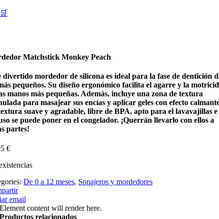
🛒
dedor Matchstick Monkey Peach
 divertido mordedor de silicona es ideal para la fase de dentición d
más pequeños. Su diseño ergonómico facilita el agarre y la motrici
las manos más pequeñas. Además, incluye una zona de textura
nulada para masajear sus encías y aplicar geles con efecto calmante
extura suave y agradable, libre de BPA, apto para el lavavajillas e
uso se puede poner en el congelador. ¡Querrán llevarlo con ellos a
s partes!
95
€
existencias
egories:
De 0 a 12 meses
,
Sonajeros y mordedores
partir
ar email
Element content will render here.
Productos relacionados