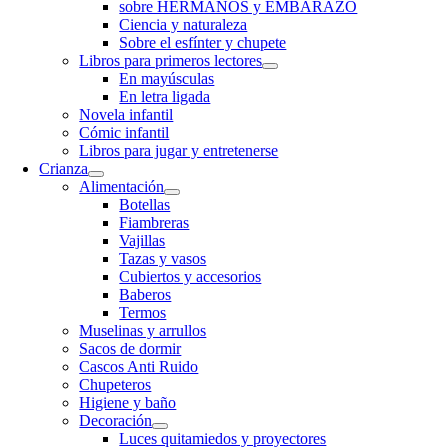
sobre HERMANOS y EMBARAZO
Ciencia y naturaleza
Sobre el esfínter y chupete
Libros para primeros lectores
En mayúsculas
En letra ligada
Novela infantil
Cómic infantil
Libros para jugar y entretenerse
Crianza
Alimentación
Botellas
Fiambreras
Vajillas
Tazas y vasos
Cubiertos y accesorios
Baberos
Termos
Muselinas y arrullos
Sacos de dormir
Cascos Anti Ruido
Chupeteros
Higiene y baño
Decoración
Luces quitamiedos y proyectores