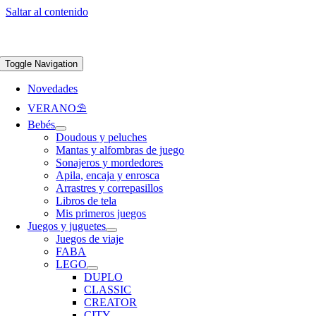
Saltar al contenido
Apúntate a nuestra newsletter y consigue un 5% de descuento en web
Envíos
gratis en pedidos superiores a 65 €
Toggle Navigation
Novedades
VERANO⛱️​
Bebés
Doudous y peluches
Mantas y alfombras de juego
Sonajeros y mordedores
Apila, encaja y enrosca
Arrastres y correpasillos
Libros de tela
Mis primeros juegos
Juegos y juguetes
Juegos de viaje
FABA
LEGO
DUPLO
CLASSIC
CREATOR
CITY