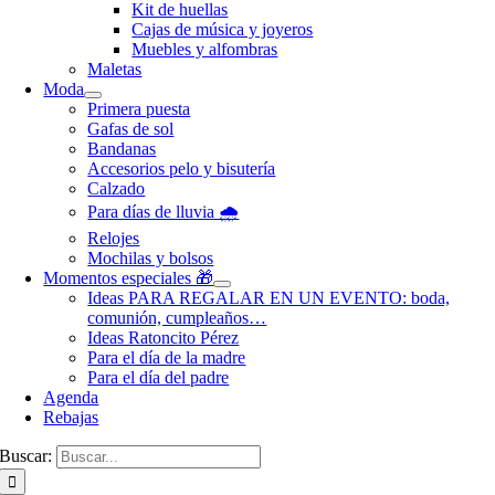
Kit de huellas
Cajas de música y joyeros
Muebles y alfombras
Maletas
Moda
Primera puesta
Gafas de sol
Bandanas
Accesorios pelo y bisutería
Calzado
Para días de lluvia 🌧️
Relojes
Mochilas y bolsos
Momentos especiales 🎁
Ideas PARA REGALAR EN UN EVENTO: boda,
comunión, cumpleaños…
Ideas Ratoncito Pérez
Para el día de la madre
Para el día del padre
Agenda
Rebajas
Buscar: