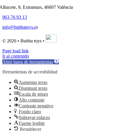
'Albacete, 9, Extramurs, 46007 València
963 76 93 13
info@bubbatoys.e
s
© 2026 • Bubba toys •
Page load link
Ir al contenido
Abrir barra de herramientas
Herramientas de accesibilidad
Aumentar texto
Disminuir texto
Escala de grises
Alto contraste
Contraste negativo
Fondo claro
Subrayar enlaces
Fuente legible
Restablecer