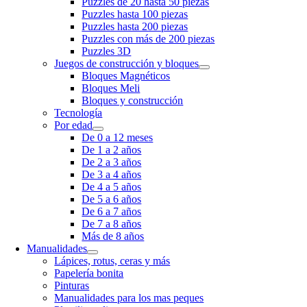
Puzzles de 20 hasta 50 piezas
Puzzles hasta 100 piezas
Puzzles hasta 200 piezas
Puzzles con más de 200 piezas
Puzzles 3D
Juegos de construcción y bloques
Bloques Magnéticos
Bloques Meli
Bloques y construcción
Tecnología
Por edad
De 0 a 12 meses
De 1 a 2 años
De 2 a 3 años
De 3 a 4 años
De 4 a 5 años
De 5 a 6 años
De 6 a 7 años
De 7 a 8 años
Más de 8 años
Manualidades
Lápices, rotus, ceras y más
Papelería bonita
Pinturas
Manualidades para los mas peques