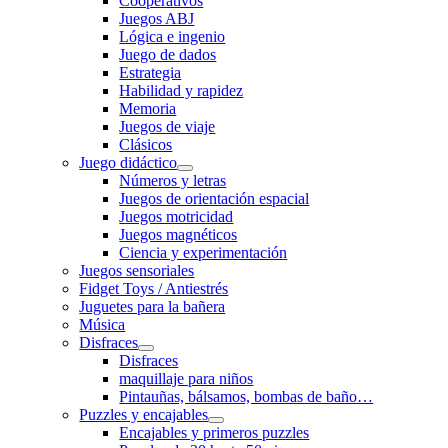
Cooperativos
Juegos ABJ
Lógica e ingenio
Juego de dados
Estrategia
Habilidad y rapidez
Memoria
Juegos de viaje
Clásicos
Juego didáctico
Números y letras
Juegos de orientación espacial
Juegos motricidad
Juegos magnéticos
Ciencia y experimentación
Juegos sensoriales
Fidget Toys / Antiestrés
Juguetes para la bañera
Música
Disfraces
Disfraces
maquillaje para niños
Pintauñas, bálsamos, bombas de baño…
Puzzles y encajables
Encajables y primeros puzzles