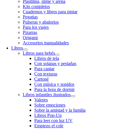
Plastilina, slime y arena
Kits completos
Cuadernos y libros para pintar
Pegatias
Pulseras y abalorios
Para los viajes
Pizarras
Origami
Accesorios manualidades
Libros
Libros para bebés
Libros de tela
Con solapas y pestañas
Para cantar
Con texturas
Cartoné
Con música y sonidos
Para la hora de dormir
Libros infantiles ilustrados
Valores
Sobre emociones
Sobre la amistad y la familia
Libros Pop-Up
Para leer con luz UV
Empiezo el cole