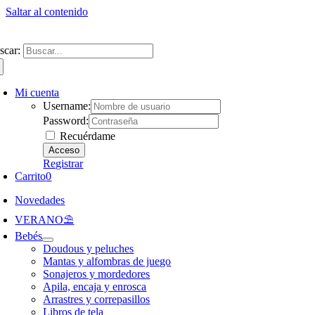
Saltar al contenido
ntate a nuestra newsletter y consigue un 5% de descuento en web
Envíos gra
scar:
Mi cuenta
Username:
Password:
Recuérdame
Registrar
Carrito
0
Novedades
VERANO⛱️​
Bebés
Doudous y peluches
Mantas y alfombras de juego
Sonajeros y mordedores
Apila, encaja y enrosca
Arrastres y correpasillos
Libros de tela