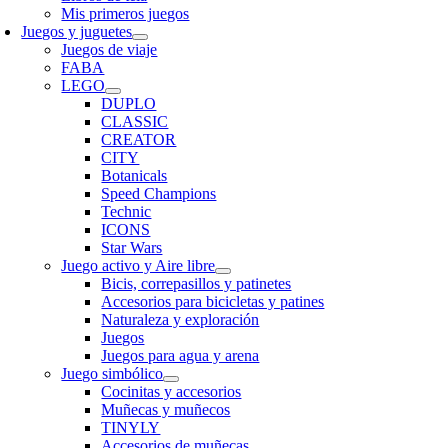
Mis primeros juegos
Juegos y juguetes
Juegos de viaje
FABA
LEGO
DUPLO
CLASSIC
CREATOR
CITY
Botanicals
Speed Champions
Technic
ICONS
Star Wars
Juego activo y Aire libre
Bicis, correpasillos y patinetes
Accesorios para bicicletas y patines
Naturaleza y exploración
Juegos
Juegos para agua y arena
Juego simbólico
Cocinitas y accesorios
Muñecas y muñecos
TINYLY
Accesorios de muñecas