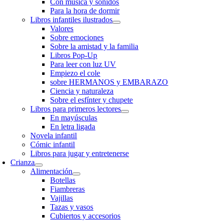
Con música y sonidos
Para la hora de dormir
Libros infantiles ilustrados
Valores
Sobre emociones
Sobre la amistad y la familia
Libros Pop-Up
Para leer con luz UV
Empiezo el cole
sobre HERMANOS y EMBARAZO
Ciencia y naturaleza
Sobre el esfínter y chupete
Libros para primeros lectores
En mayúsculas
En letra ligada
Novela infantil
Cómic infantil
Libros para jugar y entretenerse
Crianza
Alimentación
Botellas
Fiambreras
Vajillas
Tazas y vasos
Cubiertos y accesorios