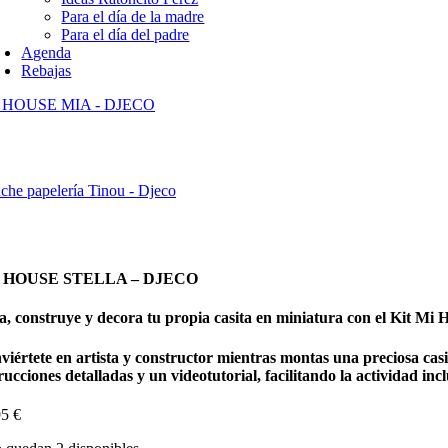
Para el día de la madre
Para el día del padre
Agenda
Rebajas
 HOUSE MIA - DJECO
che papelería Tinou - Djeco
 HOUSE STELLA – DJECO
a, construye y decora tu propia casita en miniatura con el Kit Mi 
viértete en artista y constructor mientras montas una preciosa ca
rucciones detalladas y un videotutorial, facilitando la actividad in
95
€