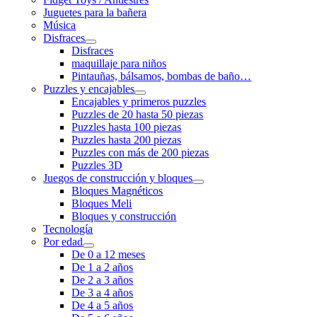
Juguetes para la bañera
Música
Disfraces
Disfraces
maquillaje para niños
Pintauñas, bálsamos, bombas de baño…
Puzzles y encajables
Encajables y primeros puzzles
Puzzles de 20 hasta 50 piezas
Puzzles hasta 100 piezas
Puzzles hasta 200 piezas
Puzzles con más de 200 piezas
Puzzles 3D
Juegos de construcción y bloques
Bloques Magnéticos
Bloques Meli
Bloques y construcción
Tecnología
Por edad
De 0 a 12 meses
De 1 a 2 años
De 2 a 3 años
De 3 a 4 años
De 4 a 5 años