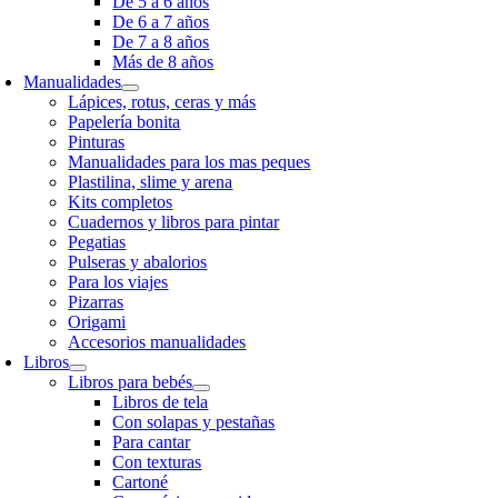
De 5 a 6 años
De 6 a 7 años
De 7 a 8 años
Más de 8 años
Manualidades
Lápices, rotus, ceras y más
Papelería bonita
Pinturas
Manualidades para los mas peques
Plastilina, slime y arena
Kits completos
Cuadernos y libros para pintar
Pegatias
Pulseras y abalorios
Para los viajes
Pizarras
Origami
Accesorios manualidades
Libros
Libros para bebés
Libros de tela
Con solapas y pestañas
Para cantar
Con texturas
Cartoné