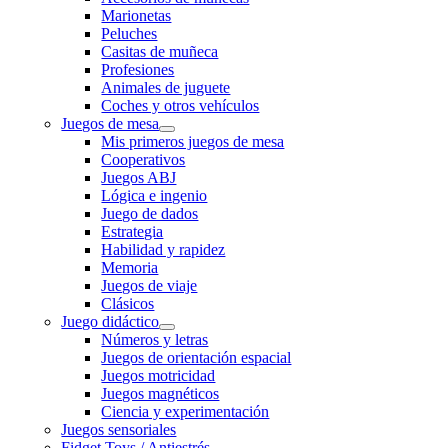
Marionetas
Peluches
Casitas de muñeca
Profesiones
Animales de juguete
Coches y otros vehículos
Juegos de mesa
Mis primeros juegos de mesa
Cooperativos
Juegos ABJ
Lógica e ingenio
Juego de dados
Estrategia
Habilidad y rapidez
Memoria
Juegos de viaje
Clásicos
Juego didáctico
Números y letras
Juegos de orientación espacial
Juegos motricidad
Juegos magnéticos
Ciencia y experimentación
Juegos sensoriales
Fidget Toys / Antiestrés