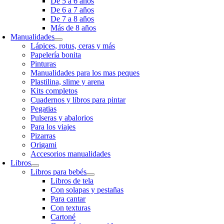
De 5 a 6 años
De 6 a 7 años
De 7 a 8 años
Más de 8 años
Manualidades
Lápices, rotus, ceras y más
Papelería bonita
Pinturas
Manualidades para los mas peques
Plastilina, slime y arena
Kits completos
Cuadernos y libros para pintar
Pegatias
Pulseras y abalorios
Para los viajes
Pizarras
Origami
Accesorios manualidades
Libros
Libros para bebés
Libros de tela
Con solapas y pestañas
Para cantar
Con texturas
Cartoné