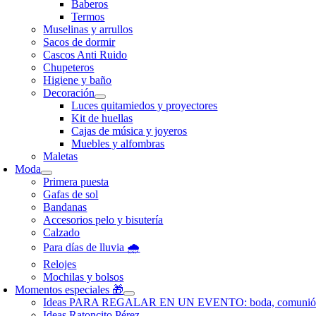
Baberos
Termos
Muselinas y arrullos
Sacos de dormir
Cascos Anti Ruido
Chupeteros
Higiene y baño
Decoración
Luces quitamiedos y proyectores
Kit de huellas
Cajas de música y joyeros
Muebles y alfombras
Maletas
Moda
Primera puesta
Gafas de sol
Bandanas
Accesorios pelo y bisutería
Calzado
Para días de lluvia 🌧️
Relojes
Mochilas y bolsos
Momentos especiales 🎁
Ideas PARA REGALAR EN UN EVENTO: boda, comunió
Ideas Ratoncito Pérez