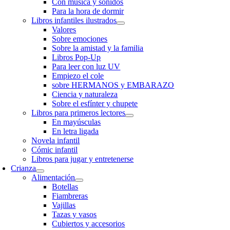
Con música y sonidos
Para la hora de dormir
Libros infantiles ilustrados
Valores
Sobre emociones
Sobre la amistad y la familia
Libros Pop-Up
Para leer con luz UV
Empiezo el cole
sobre HERMANOS y EMBARAZO
Ciencia y naturaleza
Sobre el esfínter y chupete
Libros para primeros lectores
En mayúsculas
En letra ligada
Novela infantil
Cómic infantil
Libros para jugar y entretenerse
Crianza
Alimentación
Botellas
Fiambreras
Vajillas
Tazas y vasos
Cubiertos y accesorios