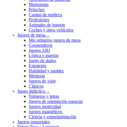
Marionetas
Peluches
Casitas de muñeca
Profesiones
Animales de juguete
Coches y otros vehículos
Juegos de mesa
Mis primeros juegos de mesa
Cooperativos
Juegos ABJ
Lógica e ingenio
Juego de dados
Estrategia
Habilidad y rapidez
Memoria
Juegos de viaje
Clásicos
Juego didáctico
Números y letras
Juegos de orientación espacial
Juegos motricidad
Juegos magnéticos
Ciencia y experimentación
Juegos sensoriales
Fidget Toys / Antiestrés