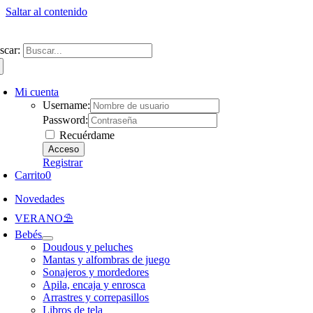
Saltar al contenido
ntate a nuestra newsletter y consigue un 5% de descuento en web
Envíos gra
scar:
Mi cuenta
Username:
Password:
Recuérdame
Registrar
Carrito
0
Novedades
VERANO⛱️​
Bebés
Doudous y peluches
Mantas y alfombras de juego
Sonajeros y mordedores
Apila, encaja y enrosca
Arrastres y correpasillos
Libros de tela