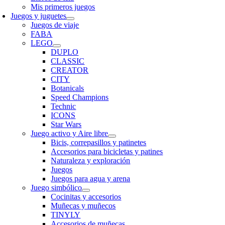
Mis primeros juegos
Juegos y juguetes
Juegos de viaje
FABA
LEGO
DUPLO
CLASSIC
CREATOR
CITY
Botanicals
Speed Champions
Technic
ICONS
Star Wars
Juego activo y Aire libre
Bicis, correpasillos y patinetes
Accesorios para bicicletas y patines
Naturaleza y exploración
Juegos
Juegos para agua y arena
Juego simbólico
Cocinitas y accesorios
Muñecas y muñecos
TINYLY
Accesorios de muñecas