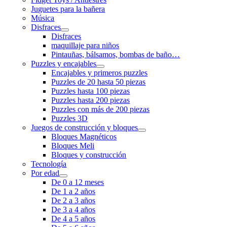
Juguetes para la bañera
Música
Disfraces
Disfraces
maquillaje para niños
Pintauñas, bálsamos, bombas de baño…
Puzzles y encajables
Encajables y primeros puzzles
Puzzles de 20 hasta 50 piezas
Puzzles hasta 100 piezas
Puzzles hasta 200 piezas
Puzzles con más de 200 piezas
Puzzles 3D
Juegos de construcción y bloques
Bloques Magnéticos
Bloques Meli
Bloques y construcción
Tecnología
Por edad
De 0 a 12 meses
De 1 a 2 años
De 2 a 3 años
De 3 a 4 años
De 4 a 5 años