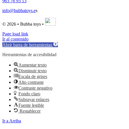
963 76 93 13
info@bubbatoys.e
s
© 2026 • Bubba toys •
Page load link
Ir al contenido
Abrir barra de herramientas
Herramientas de accesibilidad
Aumentar texto
Disminuir texto
Escala de grises
Alto contraste
Contraste negativo
Fondo claro
Subrayar enlaces
Fuente legible
Restablecer
Ir a Arriba