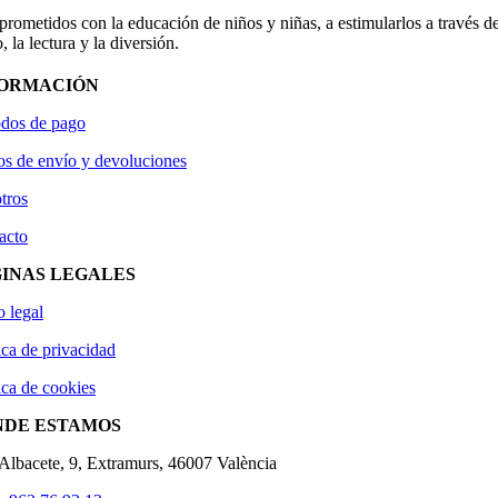
ometidos con la educación de niños y niñas, a estimularlos a través de
, la lectura y la diversión.
FORMACIÓN
dos de pago
os de envío y devoluciones
tros
acto
INAS LEGALES
o legal
ica de privacidad
ica de cookies
NDE ESTAMOS
'Albacete, 9, Extramurs, 46007 València