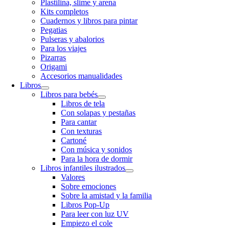
Plastilina, slime y arena
Kits completos
Cuadernos y libros para pintar
Pegatias
Pulseras y abalorios
Para los viajes
Pizarras
Origami
Accesorios manualidades
Libros
Libros para bebés
Libros de tela
Con solapas y pestañas
Para cantar
Con texturas
Cartoné
Con música y sonidos
Para la hora de dormir
Libros infantiles ilustrados
Valores
Sobre emociones
Sobre la amistad y la familia
Libros Pop-Up
Para leer con luz UV
Empiezo el cole