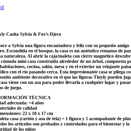
🛒
yly Casita Sylvia & Fox’s Djeco
oce a Sylvia una figura encantadora y feliz con su pequeño amigo
ro. Escondida en el bosque, la casa es un auténtico remanso de paz
na naturaleza. Al abrir la caja/maleta con cierre magnético descubr
 cómoda mini casa construida alrededor de un árbol, compuesta p
habitaciones, cocina, salón, mesa y en el exterior un relajante paisa
lico con el río pasando cerca. Esta impresionante casa se pliega c
bonito ambiente decorativo en el que las figuras Tinyly pueden jug
casa viene con un asa para poder llevarla a cualquier lugar y pasar
as de juego.
FORMACIÓN TÉCNICA
dad adecuada: +4 años
teriales de calidad
imensiones: 22 x 10 x 17 cm
leta casa (cartón y asa de tela) + 1 figura y 1 acompañante de plás
dos los artículos son probados y controlados para el bienestar y la
uridad de los niños