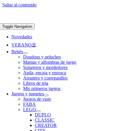
Saltar al contenido
Apúntate a nuestra newsletter y consigue un 5% de descuento en web
Envíos
gratis en pedidos superiores a 65 €
Toggle Navigation
Novedades
VERANO⛱️​
Bebés
Doudous y peluches
Mantas y alfombras de juego
Sonajeros y mordedores
Apila, encaja y enrosca
Arrastres y correpasillos
Libros de tela
Mis primeros juegos
Juegos y juguetes
Juegos de viaje
FABA
LEGO
DUPLO
CLASSIC
CREATOR
CITY