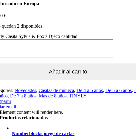
abricado en Europa
90
€
 quedan 2 disponibles
ly Casita Sylvia & Fox’s Djeco cantidad
Añadir al carrito
egories:
Novedades
,
Casitas de muñeca
,
De 4 a 5 años
,
De 5 a 6 años
,
años
,
De 7 a 8 años
,
Más de 8 años
,
TINYLY
partir
ar email
Element content will render here.
Productos relacionados
Numberblocks juego de cartas