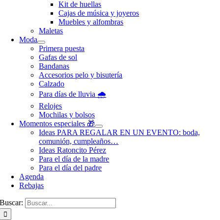
Kit de huellas
Cajas de música y joyeros
Muebles y alfombras
Maletas
Moda
Primera puesta
Gafas de sol
Bandanas
Accesorios pelo y bisutería
Calzado
Para días de lluvia 🌧️
Relojes
Mochilas y bolsos
Momentos especiales 🎁
Ideas PARA REGALAR EN UN EVENTO: boda,
comunión, cumpleaños…
Ideas Ratoncito Pérez
Para el día de la madre
Para el día del padre
Agenda
Rebajas
Buscar: