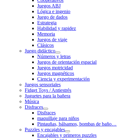
Cooperativos
Juegos ABJ
Lógica e ingenio
Juego de dados
Estrategia
Habilidad y rapidez
Memoria
Juegos de viaje
Clásicos
Juego didáctico
Números y letras
Juegos de orientación espacial
Juegos motricidad
Juegos magnéticos
Ciencia y experimentación
Juegos sensoriales
Fidget Toys / Antiestrés
Juguetes para la bañera
Música
Disfraces
Disfraces
maquillaje para niños
Pintauñas, bálsamos, bombas de baño…
Puzzles y encajables
Encajables y primeros puzzles