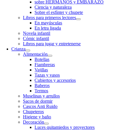
sobre HERMANOS y EMBARAZO
Ciencia y naturaleza
Sobre el esfínter y chupete
Libros para primeros lectores
En mayúsculas
En letra ligada
Novela infantil
Cómic infantil
Libros para jugar y entretenerse
Crianza
Alimentación
Botellas
Fiambreras
Vajillas
Tazas y vasos
Cubiertos y accesorios
Baberos
Termos
Muselinas y arrullos
Sacos de dormir
Cascos Anti Ruido
Chupeteros
Higiene y baño
Decoración
Luces quitamiedos y proyectores