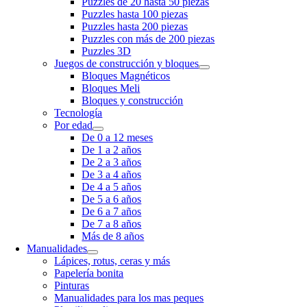
Puzzles de 20 hasta 50 piezas
Puzzles hasta 100 piezas
Puzzles hasta 200 piezas
Puzzles con más de 200 piezas
Puzzles 3D
Juegos de construcción y bloques
Bloques Magnéticos
Bloques Meli
Bloques y construcción
Tecnología
Por edad
De 0 a 12 meses
De 1 a 2 años
De 2 a 3 años
De 3 a 4 años
De 4 a 5 años
De 5 a 6 años
De 6 a 7 años
De 7 a 8 años
Más de 8 años
Manualidades
Lápices, rotus, ceras y más
Papelería bonita
Pinturas
Manualidades para los mas peques