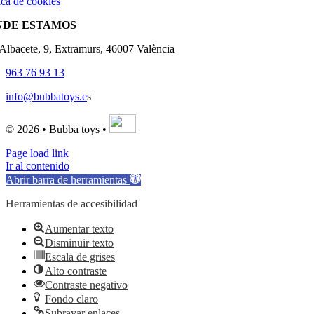
ica de cookies
NDE ESTAMOS
'Albacete, 9, Extramurs, 46007 València
963 76 93 13
info@bubbatoys.e
s
© 2026 • Bubba toys •
Page load link
Ir al contenido
Abrir barra de herramientas
Herramientas de accesibilidad
Aumentar texto
Disminuir texto
Escala de grises
Alto contraste
Contraste negativo
Fondo claro
Subrayar enlaces