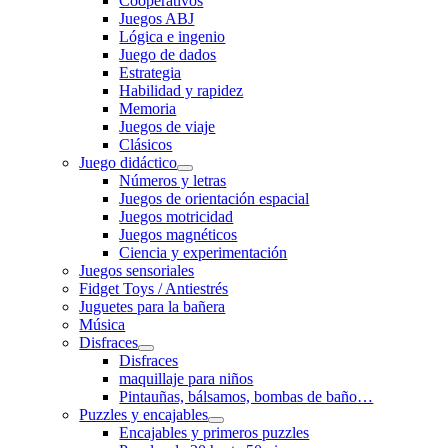
Cooperativos
Juegos ABJ
Lógica e ingenio
Juego de dados
Estrategia
Habilidad y rapidez
Memoria
Juegos de viaje
Clásicos
Juego didáctico
Números y letras
Juegos de orientación espacial
Juegos motricidad
Juegos magnéticos
Ciencia y experimentación
Juegos sensoriales
Fidget Toys / Antiestrés
Juguetes para la bañera
Música
Disfraces
Disfraces
maquillaje para niños
Pintauñas, bálsamos, bombas de baño…
Puzzles y encajables
Encajables y primeros puzzles