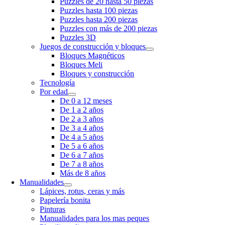
Puzzles de 20 hasta 50 piezas
Puzzles hasta 100 piezas
Puzzles hasta 200 piezas
Puzzles con más de 200 piezas
Puzzles 3D
Juegos de construcción y bloques
Bloques Magnéticos
Bloques Meli
Bloques y construcción
Tecnología
Por edad
De 0 a 12 meses
De 1 a 2 años
De 2 a 3 años
De 3 a 4 años
De 4 a 5 años
De 5 a 6 años
De 6 a 7 años
De 7 a 8 años
Más de 8 años
Manualidades
Lápices, rotus, ceras y más
Papelería bonita
Pinturas
Manualidades para los mas peques