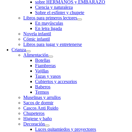
sobre HERMANOS y EMBARAZO
Ciencia y naturaleza
Sobre el esfínter y chupete
Libros para primeros lectores
En mayúsculas
En letra ligada
Novela infantil
Cómic infantil
Libros para jugar y entretenerse
Crianza
Alimentación
Botellas
Fiambreras
Vajillas
Tazas y vasos
Cubiertos y accesorios
Baberos
Termos
Muselinas y arrullos
Sacos de dormir
Cascos Anti Ruido
Chupeteros
Higiene y baño
Decoración
Luces quitamiedos y proyectores