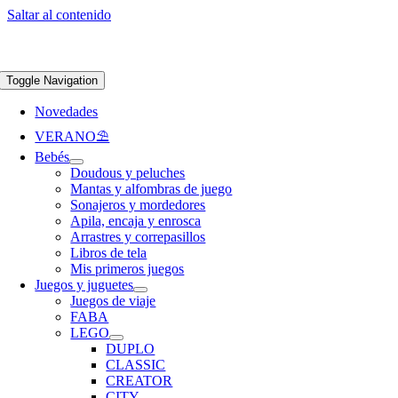
Saltar al contenido
Apúntate a nuestra newsletter y consigue un 5% de descuento en web
Envíos
gratis en pedidos superiores a 65 €
Toggle Navigation
Novedades
VERANO⛱️​
Bebés
Doudous y peluches
Mantas y alfombras de juego
Sonajeros y mordedores
Apila, encaja y enrosca
Arrastres y correpasillos
Libros de tela
Mis primeros juegos
Juegos y juguetes
Juegos de viaje
FABA
LEGO
DUPLO
CLASSIC
CREATOR
CITY