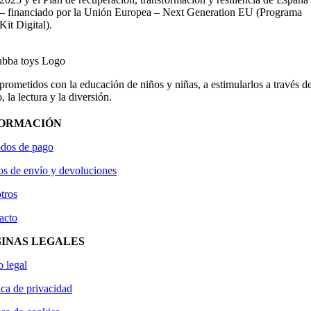
– financiado por la Unión Europea – Next Generation EU (Programa
Kit Digital).
ometidos con la educación de niños y niñas, a estimularlos a través de
, la lectura y la diversión.
FORMACIÓN
dos de pago
os de envío y devoluciones
tros
acto
INAS LEGALES
o legal
ica de privacidad