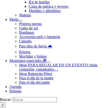
Kit de huellas
Cajas de música y joyeros
Muebles y alfombras
Maletas
Moda
Primera puesta
Gafas de sol
Bandanas
Accesorios pelo y bisutería
Calzado
Para días de lluvia 🌧️
Relojes
Mochilas y bolsos
Momentos especiales 🎁
Ideas PARA REGALAR EN UN EVENTO: boda,
comunión, cumpleaños…
Ideas Ratoncito Pérez
Para el día de la madre
Para el día del padre
Agenda
Rebajas
Buscar: