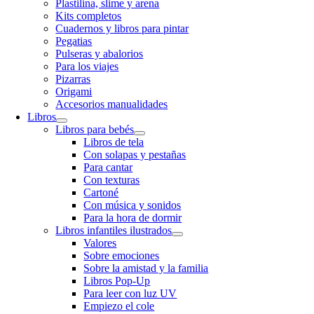
Plastilina, slime y arena
Kits completos
Cuadernos y libros para pintar
Pegatias
Pulseras y abalorios
Para los viajes
Pizarras
Origami
Accesorios manualidades
Libros
Libros para bebés
Libros de tela
Con solapas y pestañas
Para cantar
Con texturas
Cartoné
Con música y sonidos
Para la hora de dormir
Libros infantiles ilustrados
Valores
Sobre emociones
Sobre la amistad y la familia
Libros Pop-Up
Para leer con luz UV
Empiezo el cole