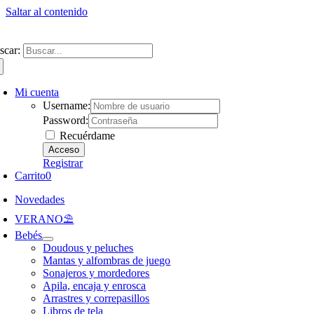
Saltar al contenido
ntate a nuestra newsletter y consigue un 5% de descuento en web
Envíos gra
scar:
Mi cuenta
Username:
Password:
Recuérdame
Registrar
Carrito
0
Novedades
VERANO⛱️​
Bebés
Doudous y peluches
Mantas y alfombras de juego
Sonajeros y mordedores
Apila, encaja y enrosca
Arrastres y correpasillos
Libros de tela