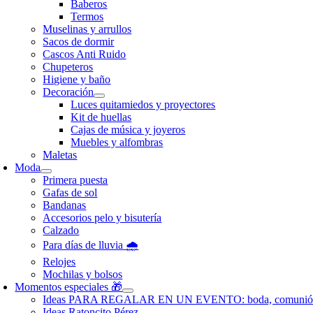
Baberos
Termos
Muselinas y arrullos
Sacos de dormir
Cascos Anti Ruido
Chupeteros
Higiene y baño
Decoración
Luces quitamiedos y proyectores
Kit de huellas
Cajas de música y joyeros
Muebles y alfombras
Maletas
Moda
Primera puesta
Gafas de sol
Bandanas
Accesorios pelo y bisutería
Calzado
Para días de lluvia 🌧️
Relojes
Mochilas y bolsos
Momentos especiales 🎁
Ideas PARA REGALAR EN UN EVENTO: boda, comunió
Ideas Ratoncito Pérez