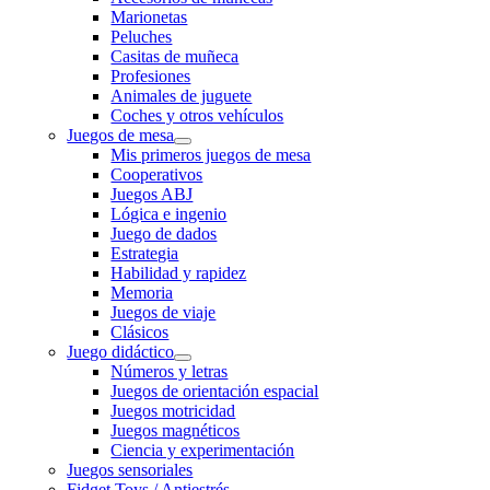
Marionetas
Peluches
Casitas de muñeca
Profesiones
Animales de juguete
Coches y otros vehículos
Juegos de mesa
Mis primeros juegos de mesa
Cooperativos
Juegos ABJ
Lógica e ingenio
Juego de dados
Estrategia
Habilidad y rapidez
Memoria
Juegos de viaje
Clásicos
Juego didáctico
Números y letras
Juegos de orientación espacial
Juegos motricidad
Juegos magnéticos
Ciencia y experimentación
Juegos sensoriales
Fidget Toys / Antiestrés