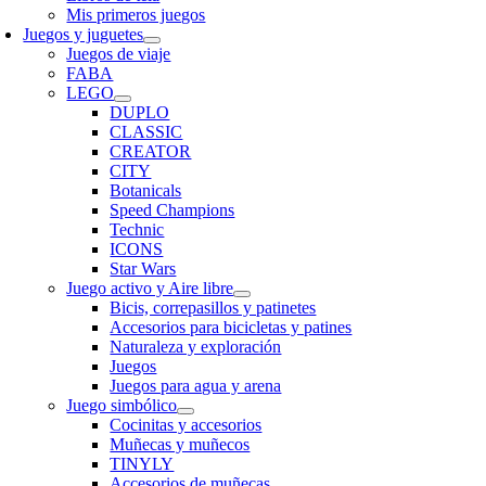
Mis primeros juegos
Juegos y juguetes
Juegos de viaje
FABA
LEGO
DUPLO
CLASSIC
CREATOR
CITY
Botanicals
Speed Champions
Technic
ICONS
Star Wars
Juego activo y Aire libre
Bicis, correpasillos y patinetes
Accesorios para bicicletas y patines
Naturaleza y exploración
Juegos
Juegos para agua y arena
Juego simbólico
Cocinitas y accesorios
Muñecas y muñecos
TINYLY
Accesorios de muñecas