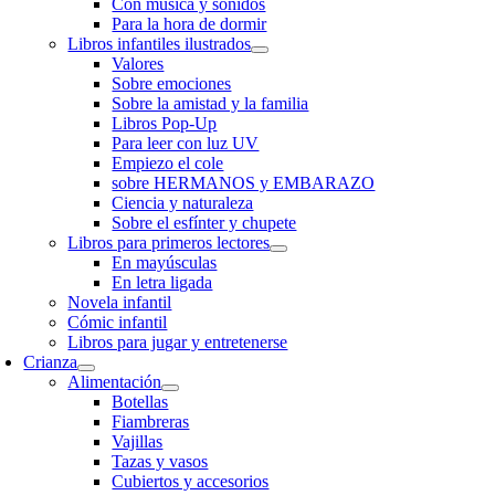
Con música y sonidos
Para la hora de dormir
Libros infantiles ilustrados
Valores
Sobre emociones
Sobre la amistad y la familia
Libros Pop-Up
Para leer con luz UV
Empiezo el cole
sobre HERMANOS y EMBARAZO
Ciencia y naturaleza
Sobre el esfínter y chupete
Libros para primeros lectores
En mayúsculas
En letra ligada
Novela infantil
Cómic infantil
Libros para jugar y entretenerse
Crianza
Alimentación
Botellas
Fiambreras
Vajillas
Tazas y vasos
Cubiertos y accesorios