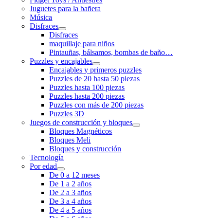
Juguetes para la bañera
Música
Disfraces
Disfraces
maquillaje para niños
Pintauñas, bálsamos, bombas de baño…
Puzzles y encajables
Encajables y primeros puzzles
Puzzles de 20 hasta 50 piezas
Puzzles hasta 100 piezas
Puzzles hasta 200 piezas
Puzzles con más de 200 piezas
Puzzles 3D
Juegos de construcción y bloques
Bloques Magnéticos
Bloques Meli
Bloques y construcción
Tecnología
Por edad
De 0 a 12 meses
De 1 a 2 años
De 2 a 3 años
De 3 a 4 años
De 4 a 5 años