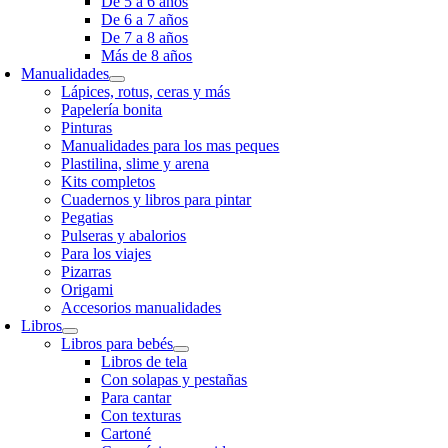
De 5 a 6 años
De 6 a 7 años
De 7 a 8 años
Más de 8 años
Manualidades
Lápices, rotus, ceras y más
Papelería bonita
Pinturas
Manualidades para los mas peques
Plastilina, slime y arena
Kits completos
Cuadernos y libros para pintar
Pegatias
Pulseras y abalorios
Para los viajes
Pizarras
Origami
Accesorios manualidades
Libros
Libros para bebés
Libros de tela
Con solapas y pestañas
Para cantar
Con texturas
Cartoné