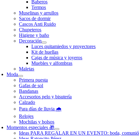
Baberos
Termos
Muselinas y arrullos
Sacos de dormir
Cascos Anti Ruido
Chupeteros
Higiene y baño
Decoración
Luces quitamiedos y proyectores
Kit de huellas
Cajas de música y joyeros
Muebles y alfombras
Maletas
Moda
Primera puesta
Gafas de sol
Bandanas
Accesorios pelo y bisutería
Calzado
Para días de lluvia 🌧️
Relojes
Mochilas y bolsos
Momentos especiales 🎁
Ideas PARA REGALAR EN UN EVENTO: boda, comunió
Ideas Ratoncito Pérez