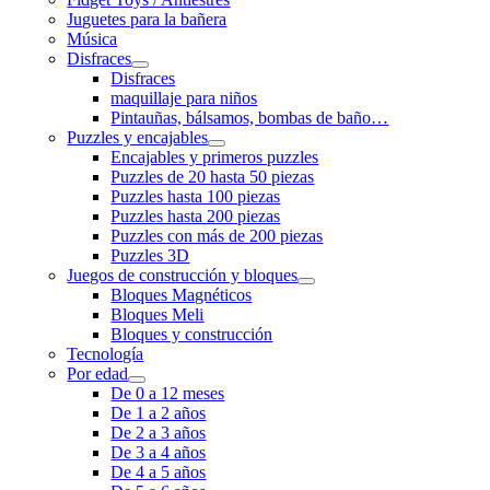
Juguetes para la bañera
Música
Disfraces
Disfraces
maquillaje para niños
Pintauñas, bálsamos, bombas de baño…
Puzzles y encajables
Encajables y primeros puzzles
Puzzles de 20 hasta 50 piezas
Puzzles hasta 100 piezas
Puzzles hasta 200 piezas
Puzzles con más de 200 piezas
Puzzles 3D
Juegos de construcción y bloques
Bloques Magnéticos
Bloques Meli
Bloques y construcción
Tecnología
Por edad
De 0 a 12 meses
De 1 a 2 años
De 2 a 3 años
De 3 a 4 años
De 4 a 5 años