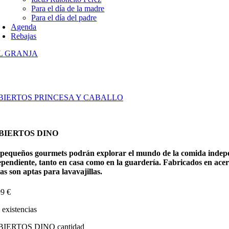
Para el día de la madre
Para el día del padre
Agenda
Rebajas
L GRANJA
BIERTOS PRINCESA Y CABALLO
BIERTOS DINO
s pequeños gourmets podrán explorar el mundo de la comida indepen
pendiente, tanto en casa como en la guardería. Fabricados en acero
as son aptas para lavavajillas.
99
€
existencias
IERTOS DINO cantidad