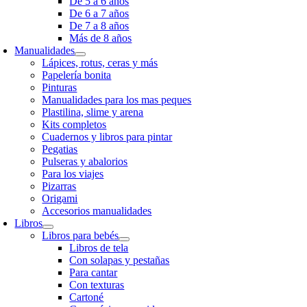
De 5 a 6 años
De 6 a 7 años
De 7 a 8 años
Más de 8 años
Manualidades
Lápices, rotus, ceras y más
Papelería bonita
Pinturas
Manualidades para los mas peques
Plastilina, slime y arena
Kits completos
Cuadernos y libros para pintar
Pegatias
Pulseras y abalorios
Para los viajes
Pizarras
Origami
Accesorios manualidades
Libros
Libros para bebés
Libros de tela
Con solapas y pestañas
Para cantar
Con texturas
Cartoné