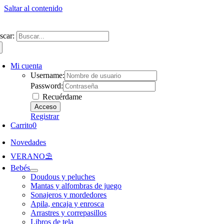
Saltar al contenido
ntate a nuestra newsletter y consigue un 5% de descuento en web
Envíos gra
scar:
Mi cuenta
Username:
Password:
Recuérdame
Registrar
Carrito
0
Novedades
VERANO⛱️​
Bebés
Doudous y peluches
Mantas y alfombras de juego
Sonajeros y mordedores
Apila, encaja y enrosca
Arrastres y correpasillos
Libros de tela