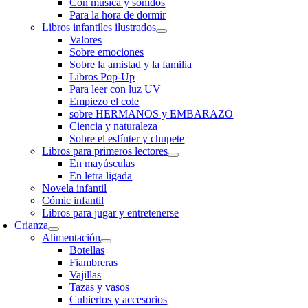
Con música y sonidos
Para la hora de dormir
Libros infantiles ilustrados
Valores
Sobre emociones
Sobre la amistad y la familia
Libros Pop-Up
Para leer con luz UV
Empiezo el cole
sobre HERMANOS y EMBARAZO
Ciencia y naturaleza
Sobre el esfínter y chupete
Libros para primeros lectores
En mayúsculas
En letra ligada
Novela infantil
Cómic infantil
Libros para jugar y entretenerse
Crianza
Alimentación
Botellas
Fiambreras
Vajillas
Tazas y vasos
Cubiertos y accesorios