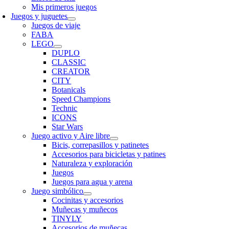
Mis primeros juegos
Juegos y juguetes
Juegos de viaje
FABA
LEGO
DUPLO
CLASSIC
CREATOR
CITY
Botanicals
Speed Champions
Technic
ICONS
Star Wars
Juego activo y Aire libre
Bicis, correpasillos y patinetes
Accesorios para bicicletas y patines
Naturaleza y exploración
Juegos
Juegos para agua y arena
Juego simbólico
Cocinitas y accesorios
Muñecas y muñecos
TINYLY
Accesorios de muñecas