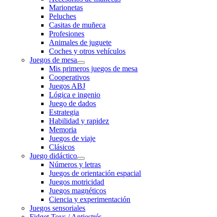
Marionetas
Peluches
Casitas de muñeca
Profesiones
Animales de juguete
Coches y otros vehículos
Juegos de mesa
Mis primeros juegos de mesa
Cooperativos
Juegos ABJ
Lógica e ingenio
Juego de dados
Estrategia
Habilidad y rapidez
Memoria
Juegos de viaje
Clásicos
Juego didáctico
Números y letras
Juegos de orientación espacial
Juegos motricidad
Juegos magnéticos
Ciencia y experimentación
Juegos sensoriales
Fidget Toys / Antiestrés